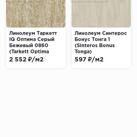
Линолеум Таркетт
Линолеум Синтерос
IQ Оптима Серый
Бонус Тонга 1
Бежевый 0860
(Sinteros Bonus
(Tarkett Optima
Tonga)
Grey Beige)
2 552 ₽/м2
597 ₽/м2