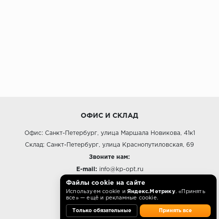
ОФИС И СКЛАД
Офис: Санкт-Петербург, улица Маршала Новикова, 41к1
Склад: Санкт-Петербург, улица Краснопутиловская, 69
Звоните нам:
E-mail:
info@kp-opt.ru
Режим работы
Файлы cookie на сайте
Используем cookie и
Яндекс.Метрику
. «Принять
10:00 - 18:00 пн-пт.
все» — ещё и рекламные cookie.
Только обязательные
Принять все