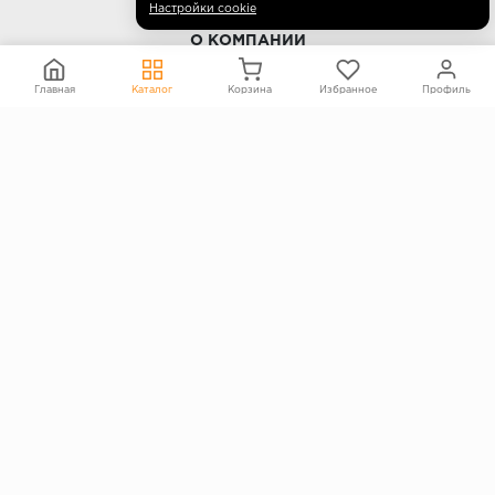
Настройки cookie
О КОМПАНИИ
Контакты
Главная
Каталог
Корзина
Избранное
Профиль
О компании
Политика конфиденциальности
Согласие на обработку персональных данных
Информация на сайте не является публичной офертой
Правообладателям
ПОКУПАТЕЛЯМ
Каталог
Блог
Акции
Услуги
Доставка и оплата
Гарантия и возврат