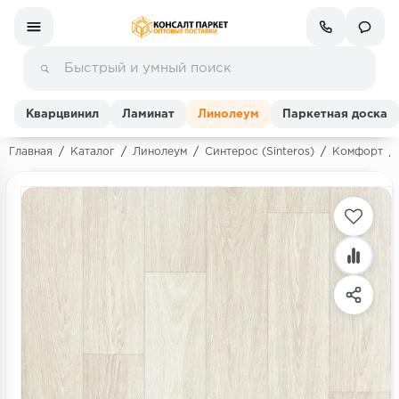
Кварцвинил
Ламинат
Линолеум
Паркетная доска
Главная
/
Каталог
/
Линолеум
/
Синтерос (Sinteros)
/
Комфорт
/
Ламинат
Линолеум
Кварц-винил (ПВХ плитка)
Инженерная доска
Паркетная доска