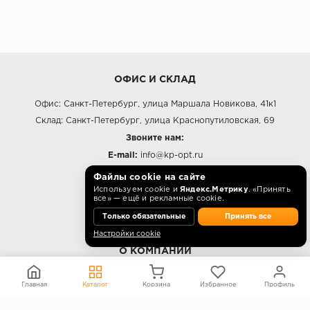
ОФИС И СКЛАД
Офис: Санкт-Петербург, улица Маршала Новикова, 41к1
Склад: Санкт-Петербург, улица Краснопутиловская, 69
Звоните нам:
E-mail:
info@kp-opt.ru
Режим работы
Файлы cookie на сайте
Используем cookie и
Яндекс.Метрику
. «Принять
10:00 - 18:00 пн-пт.
все» — ещё и рекламные cookie.
Только обязательные
Принять все
Настройки cookie
О КОМПАНИИ
Контакты
Главная
Каталог
Корзина
Избранное
Профиль
О компании
Политика конфиденциальности