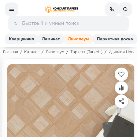
Кварцвинил
Ламинат
Линолеум
Паркетная доска
Главная
/
Каталог
/
Линолеум
/
Таркетт (Tarkett)
/
Идиллия Нова (
Ламинат
Линолеум
Кварц-винил (ПВХ плитка)
Инженерная доска
Паркетная доска