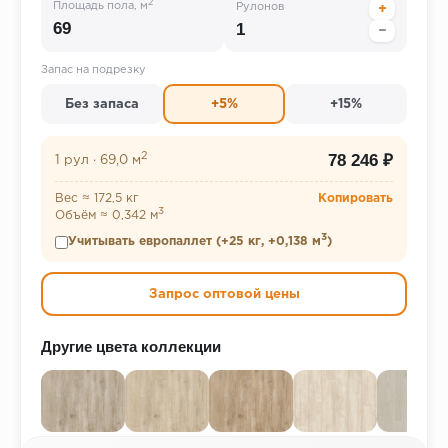
2
Площадь пола, м
Рулонов
+
−
Запас на подрезку
Без запаса
+5%
+15%
2
78 246 ₽
1 рул
·
69,0 м
Вес ≈ 172,5 кг
Копировать
3
Объём ≈ 0,342 м
3
Учитывать европаллет (+25 кг, +0,138 м
)
Запрос оптовой цены
Другие цвета коллекции