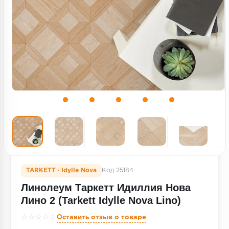
Террасная доска
Пробковое покрытие
Ковровая плитка
Плинтус
Подложка
Строительные материалы
TARKETT · Idylle Nova
Код 25184
Линолеум Таркетт Идиллия Нова
Лино 2 (Tarkett Idylle Nova Lino)
☆☆☆☆☆
Оставить отзыв о товаре