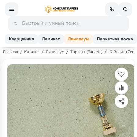
Кварцвинил
Ламинат
Линолеум
Паркетная доска
Главная
/
Каталог
/
Линолеум
/
Таркетт (Tarkett)
/
IQ Зенит (Zenit
Ламинат
Линолеум
Кварц-винил (ПВХ плитка)
Инженерная доска
Паркетная доска