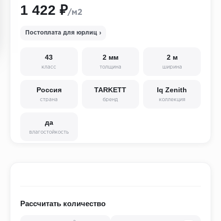
1 422 ₽
/м2
Постоплата для юрлиц ›
43
2 мм
2 м
класс
толщина
ширина
Россия
TARKETT
Iq Zenith
страна
бренд
коллекция
да
влагостойкость
Рассчитать количество