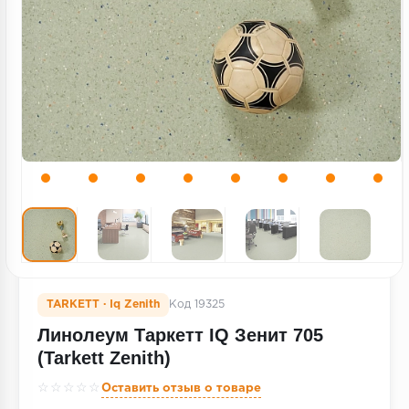
Террасная доска
Пробковое покрытие
Ковровая плитка
Плинтус
Подложка
Строительные материалы
TARKETT · Iq Zenith
Код 19325
Линолеум Таркетт IQ Зенит 705
(Tarkett Zenith)
☆☆☆☆☆
Оставить отзыв о товаре