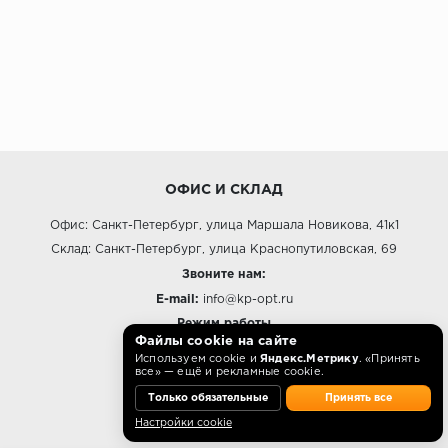
ОФИС И СКЛАД
Офис: Санкт-Петербург, улица Маршала Новикова, 41к1
Склад: Санкт-Петербург, улица Краснопутиловская, 69
Звоните нам:
E-mail:
info@kp-opt.ru
Режим работы
Файлы cookie на сайте
10:00 - 18:00 пн-пт.
Используем cookie и
Яндекс.Метрику
. «Принять
все» — ещё и рекламные cookie.
Только обязательные
Принять все
Настройки cookie
О КОМПАНИИ