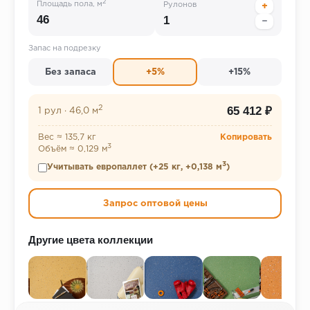
2
Площадь пола, м
Рулонов
+
−
Запас на подрезку
Без запаса
+5%
+15%
2
65 412 ₽
1 рул
·
46,0 м
Вес ≈ 135,7 кг
Копировать
3
Объём ≈ 0,129 м
3
Учитывать европаллет (+25 кг, +0,138 м
)
Запрос оптовой цены
Другие цвета коллекции