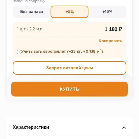
Запас на подрезку
Без запаса
+5%
+15%
1 180 ₽
1 шт
·
2,2 м.п.
Копировать
3
Учитывать европаллет (+25 кг, +0,138 м
)
Запрос оптовой цены
КУПИТЬ
Характеристики