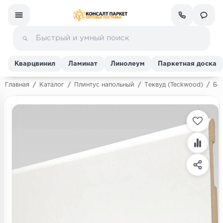
Кварцвинил
Ламинат
Линолеум
Паркетная доска
Главная
/
Каталог
/
Плинтус напольный
/
Теквуд (Teckwood)
/
Бе
Ламинат
Линолеум
Кварц-винил (ПВХ плитка)
Инженерная доска
Паркетная доска