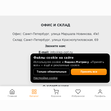
ОФИС И СКЛАД
Офис: Санкт-Петербург, улица Маршала Новикова, 41к1
Склад: Санкт-Петербург, улица Краснопутиловская, 69
Звоните нам:
E-mail:
info@kp-opt.ru
Файлы cookie на сайте
Режим работы
Используем cookie и
Яндекс.Метрику
. «Принять
все» — ещё и рекламные cookie.
10:00 - 18:00 пн-пт.
Только обязательные
Принять все
Настройки cookie
О КОМПАНИИ
Контакты
Главная
Каталог
Корзина
Избранное
Профиль
О компании
Политика конфиденциальности