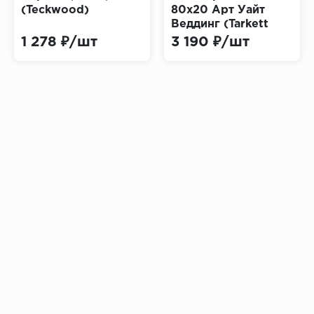
(Teckwood)
80х20 Арт Уайт
Веддинг (Tarkett
Art)
1 278 ₽/шт
3 190 ₽/шт