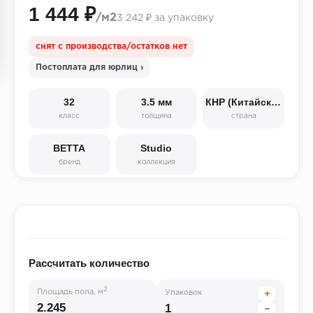
1 444 ₽
/м2
3 242 ₽ за упаковку
снят с производства/остатков нет
Постоплата для юрлиц ›
32
3.5 мм
КНР (Китайская Народная Республика)
класс
толщина
страна
BETTA
Studio
бренд
коллекция
Рассчитать количество
2
Площадь пола, м
Упаковок
+
−