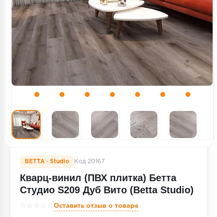
Террасная доска
Пробковое покрытие
Ковровая плитка
Плинтус
Подложка
Строительные материалы
BETTA · Studio
Код 20167
Кварц-винил (ПВХ плитка) Бетта
Студио S209 Дуб Вито (Betta Studio)
☆☆☆☆☆
Оставить отзыв о товаре