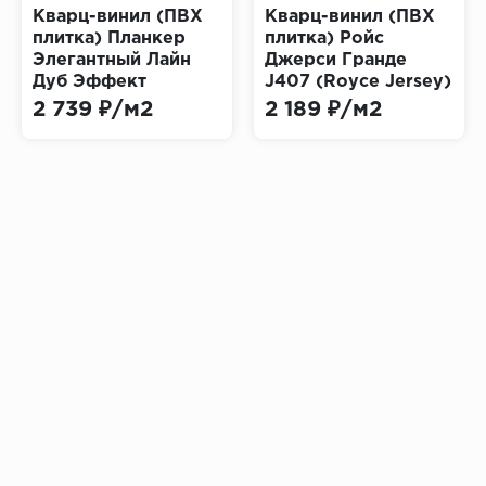
Кварц-винил (ПВХ
Кварц-винил (ПВХ
плитка) Планкер
плитка) Ройс
Элегантный Лайн
Джерси Гранде
Дуб Эффект
J407 (Royce Jersey)
(Planker Elegant
2 739 ₽/м2
2 189 ₽/м2
Line)