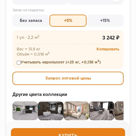
Запас на подрезку
Без запаса
+5%
+15%
2
3 242 ₽
1 уп
·
2,2 м
Вес ≈ 31,9 кг
Копировать
3
Объём ≈ 0,018 м
3
Учитывать европаллет (+25 кг, +0,138 м
)
Запрос оптовой цены
Другие цвета коллекции
КУПИТЬ