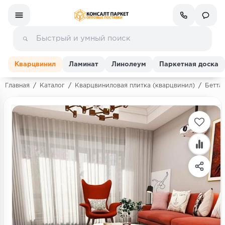
Кварцвинил
Ламинат
Линолеум
Паркетная доска
Главная
/
Каталог
/
Кварцвиниловая плитка (кварцвинил)
/
Бетта 
Ламинат
Линолеум
Кварц-винил (ПВХ плитка)
Инженерная доска
Паркетная доска