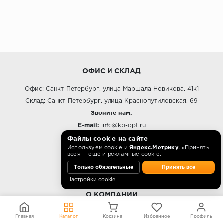
ОФИС И СКЛАД
Офис: Санкт-Петербург, улица Маршала Новикова, 41к1
Склад: Санкт-Петербург, улица Краснопутиловская, 69
Звоните нам:
E-mail:
info@kp-opt.ru
Режим работы
Файлы cookie на сайте
Используем cookie и
Яндекс.Метрику
. «Принять
10:00 - 18:00 пн-пт.
все» — ещё и рекламные cookie.
Только обязательные
Принять все
Настройки cookie
О КОМПАНИИ
Контакты
Главная
Каталог
Корзина
Избранное
Профиль