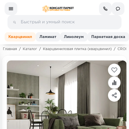
Кварцвинил
Ламинат
Линолеум
Паркетная доска
Главная
/
Каталог
/
Кварцвиниловая плитка (кварцвинил)
/
CRONA
Ламинат
Линолеум
Кварц-винил (ПВХ плитка)
Инженерная доска
Паркетная доска