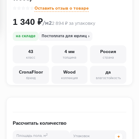
☆☆☆☆☆
Оставить отзыв о товаре
1 340 ₽
/м2
2 894 ₽ за упаковку
на складе
Постоплата для юрлиц ›
43
4 мм
Россия
класс
толщина
страна
CronaFloor
Wood
да
бренд
коллекция
влагостойкость
Рассчитать количество
2
Площадь пола, м
Упаковок
+