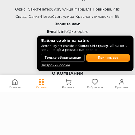
Офис: Санкт-Петербург, улица Маршала Новикова, 41к1
Склад: Санкт-Петербург, улица Краснопутиловская, 69
Звоните нам:
E-mail:
info@kp-opt.ru
Режим работы
Файлы cookie на сайте
Используем cookie и
Яндекс.Метрику
. «Принять
10:00 - 18:00 пн-пт.
все» — ещё и рекламные cookie.
Только обязательные
Принять все
Настройки cookie
О КОМПАНИИ
Контакты
Главная
Каталог
Корзина
Избранное
Профиль
О компании
Политика конфиденциальности
Согласие на обработку персональных данных
Информация на сайте не является публичной офертой
Правообладателям
ПОКУПАТЕЛЯМ