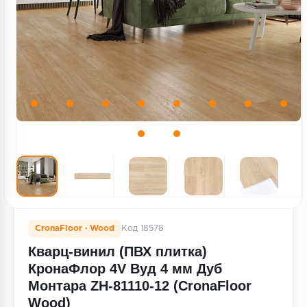
Террасная доска
Пробковое покрытие
Ковровая плитка
Плинтус
Подложка
Строительные материалы
CronaFloor · Wood
Код 18578
Кварц-винил (ПВХ плитка)
КронаФлор 4V Вуд 4 мм Дуб
Монтара ZH-81110-12 (CronaFloor
Wood)