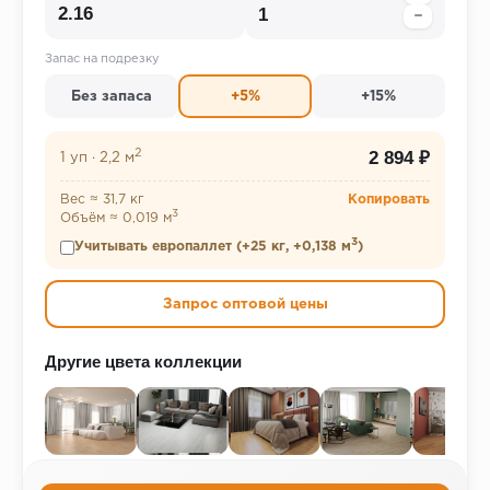
−
Запас на подрезку
Без запаса
+5%
+15%
2
2 894 ₽
1 уп
·
2,2 м
Вес ≈ 31,7 кг
Копировать
3
Объём ≈ 0,019 м
3
Учитывать европаллет (+25 кг, +0,138 м
)
Запрос оптовой цены
Другие цвета коллекции