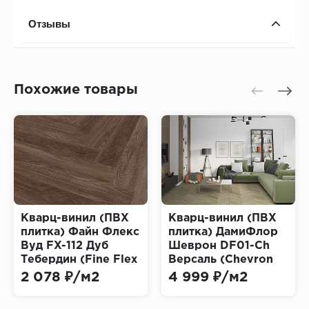
Отзывы
Похожие товары
Кварц-винил (ПВХ
Кварц-винил (ПВХ
плитка) Файн Флекс
плитка) ДамиФлор
Вуд FX-112 Дуб
Шеврон DF01-Ch
Тебердин (Fine Flex
Версаль (Chevron
Wood)
Damy Floor)
2 078 ₽/м2
4 999 ₽/м2