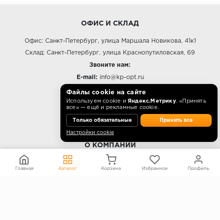
ОФИС И СКЛАД
Офис: Санкт-Петербург, улица Маршала Новикова, 41к1
Склад: Санкт-Петербург, улица Краснопутиловская, 69
Звоните нам:
E-mail:
info@kp-opt.ru
Режим работы
Файлы cookie на сайте
Используем cookie и
Яндекс.Метрику
. «Принять
10:00 - 18:00 пн-пт.
все» — ещё и рекламные cookie.
Только обязательные
Принять все
Настройки cookie
О КОМПАНИИ
Контакты
Главная
Каталог
Корзина
Избранное
Профиль
О компании
Политика конфиденциальности
Согласие на обработку персональных данных
Информация на сайте не является публичной офертой