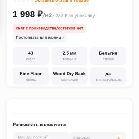
☆☆☆☆☆
Оставить отзыв о товаре
1 998 ₽
/м2
7 233 ₽ за упаковку
снят с производства/остатков нет
Постоплата для юрлиц ›
43
2.5 мм
Бельгия
класс
толщина
страна
Fine Floor
Wood Dry Back
да
бренд
коллекция
влагостойкость
Рассчитать количество
2
Площадь пола, м
Упаковок
+