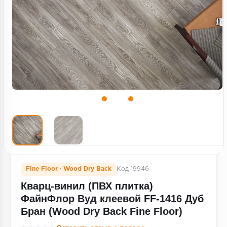
Террасная доска
Пробковое покрытие
Ковровая плитка
Плинтус
Подложка
Строительные материалы
Fine Floor · Wood Dry Back
Код 19946
Кварц-винил (ПВХ плитка)
ФайнФлор Вуд клеевой FF-1416 Дуб
Бран (Wood Dry Back Fine Floor)