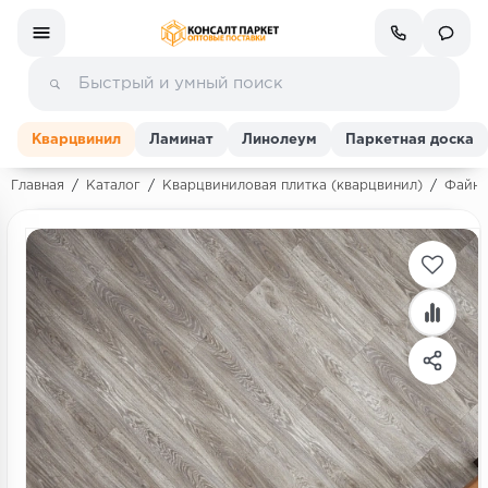
Кварцвинил
Ламинат
Линолеум
Паркетная доска
Главная
/
Каталог
/
Кварцвиниловая плитка (кварцвинил)
/
ФайнФ
Ламинат
Линолеум
Кварц-винил (ПВХ плитка)
Инженерная доска
Паркетная доска