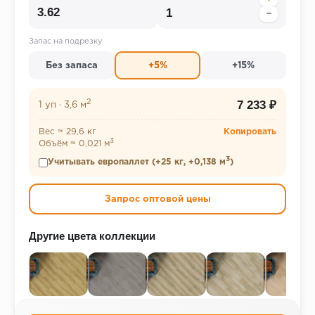
−
Запас на подрезку
Без запаса
+5%
+15%
2
7 233 ₽
1 уп
·
3,6 м
Вес ≈ 29,6 кг
Копировать
3
Объём ≈ 0,021 м
3
Учитывать европаллет (+25 кг, +0,138 м
)
Запрос оптовой цены
Другие цвета коллекции