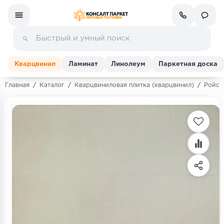
Кварцвинил
Ламинат
Линолеум
Паркетная доска
Главная
/
Каталог
/
Кварцвиниловая плитка (кварцвинил)
/
Ройс 
Ламинат
Линолеум
Кварц-винил (ПВХ плитка)
Инженерная доска
Паркетная доска