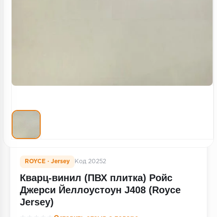
Террасная доска
Пробковое покрытие
Ковровая плитка
Плинтус
Подложка
Строительные материалы
ROYCE · Jersey
Код 20252
Кварц-винил (ПВХ плитка) Ройс
Джерси Йеллоустоун J408 (Royce
Jersey)