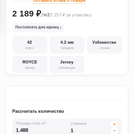
☆☆☆☆☆
Оставить отзыв о товаре
2 189 ₽
/м2
3 257 ₽ за упаковку
Постоплата для юрлиц ›
42
4.2 мм
Узбекистан
класс
толщина
страна
ROYCE
Jersey
бренд
коллекция
Рассчитать количество
2
Площадь пола, м
Упаковок
+
−