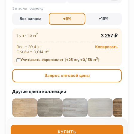
Запас на подрезку
Без запаса
+5%
+15%
2
3 257 ₽
1 уп
·
1,5 м
Вес ≈ 20,4 кг
Копировать
3
Объём ≈ 0,014 м
3
Учитывать европаллет (+25 кг, +0,138 м
)
Запрос оптовой цены
Другие цвета коллекции
КУПИТЬ