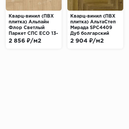
Кварц-винил (ПВХ
Кварц-винил (ПВХ
плитка) Альпайн
плитка) АльтаСтеп
Флор Светлый
Мирада SPC4409
Паркет СПС ЕСО 13-
Дуб болгарский
26 Дуб Лесат
(Mirada Alta Step)
2 856 ₽/м2
2 904 ₽/м2
(Alpine Floor LIGHT
PARQUET SPC)