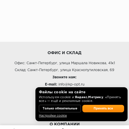
ОФИС И СКЛАД
Офис: Санкт-Петербург, улица Маршала Новикова, 41к1
Склад: Санкт-Петербург, улица Краснопутиловская, 69
Звоните нам:
E-mail:
info@kp-opt.ru
Режим работы
Файлы cookie на сайте
Используем cookie и
Яндекс.Метрику
. «Принять
10:00 - 18:00 пн-пт.
все» — ещё и рекламные cookie.
Только обязательные
Принять все
Настройки cookie
О КОМПАНИИ