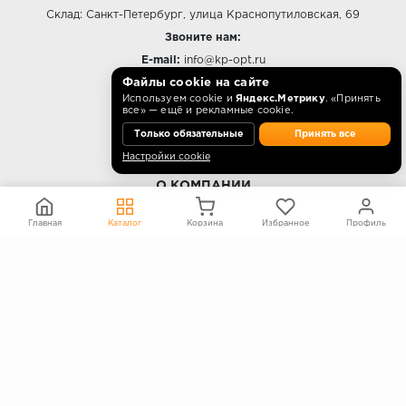
Склад: Санкт-Петербург, улица Краснопутиловская, 69
Звоните нам:
E-mail:
info@kp-opt.ru
Режим работы
Файлы cookie на сайте
Используем cookie и
Яндекс.Метрику
. «Принять
10:00 - 18:00 пн-пт.
все» — ещё и рекламные cookie.
Только обязательные
Принять все
Настройки cookie
О КОМПАНИИ
Контакты
Главная
Каталог
Корзина
Избранное
Профиль
О компании
Политика конфиденциальности
Согласие на обработку персональных данных
Информация на сайте не является публичной офертой
Правообладателям
ПОКУПАТЕЛЯМ
Каталог