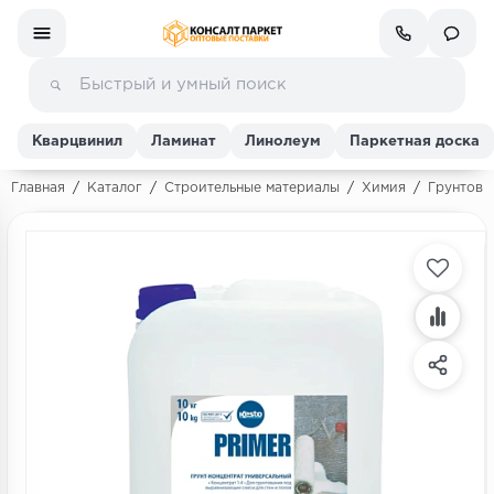
Кварцвинил
Ламинат
Линолеум
Паркетная доска
Главная
/
Каталог
/
Строительные материалы
/
Химия
/
Грунтовк
Ламинат
Линолеум
Кварц-винил (ПВХ плитка)
Инженерная доска
Паркетная доска