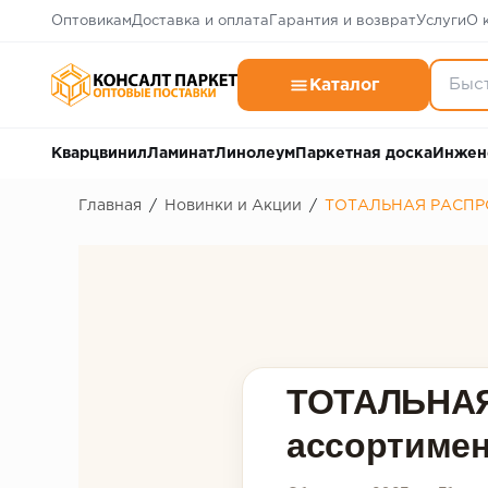
Оптовикам
Доставка и оплата
Гарантия и возврат
Услуги
О 
Каталог
Кварцвинил
Ламинат
Линолеум
Паркетная доска
Инжен
Главная
/
Новинки и Акции
/
ТОТАЛЬНАЯ РАСПРОД
ТОТАЛЬНАЯ
ассортимен