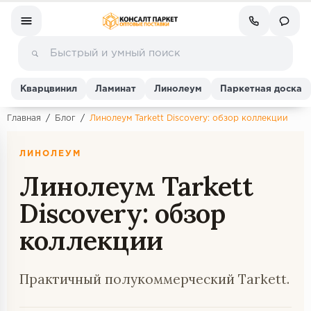
Кварцвинил
Ламинат
Линолеум
Паркетная доска
Главная
/
Блог
/
Линолеум Tarkett Discovery: обзор коллекции
Ламинат
ЛИНОЛЕУМ
Линолеум Tarkett
Линолеум
Discovery: обзор
Кварц-винил (ПВХ плитка)
коллекции
Инженерная доска
Практичный полукоммерческий Tarkett.
Паркетная доска