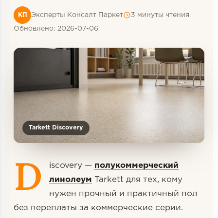
Террасная доска
Эксперты Консалт Паркет
3 минуты чтения
КП
Пробковое покрытие
Обновлено: 2026-07-06
Ковровая плитка
Плинтус
Подложка
Строительные материалы
Tarkett Discovery
D
iscovery —
полукоммерческий
линолеум
Tarkett для тех, кому
нужен прочный и практичный пол
без переплаты за коммерческие серии.