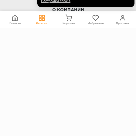
Настройки cookie
О КОМПАНИИ
Контакты
Главная
Каталог
Корзина
Избранное
Профиль
О компании
Политика конфиденциальности
Согласие на обработку персональных данных
Информация на сайте не является публичной офертой
Правообладателям
ПОКУПАТЕЛЯМ
Каталог
Блог
Акции
Услуги
Доставка и оплата
Гарантия и возврат