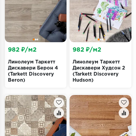
Террасная доска
Пробковое покрытие
Ковровая плитка
Плинтус
982 ₽/м2
982 ₽/м2
Подложка
Линолеум Таркетт
Линолеум Таркетт
Дискавери Берон 4
Дискавери Худсон 2
(Tarkett Discovery
(Tarkett Discovery
Строительные материалы
Beron)
Hudson)