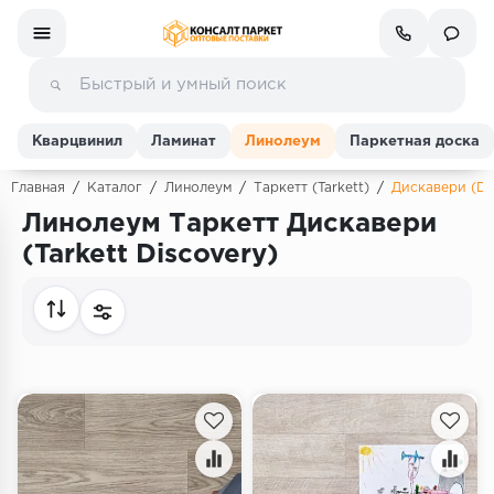
Кварцвинил
Ламинат
Линолеум
Паркетная доска
Главная
/
Каталог
/
Линолеум
/
Таркетт (Tarkett)
/
Дискавери (Di
Линолеум Таркетт Дискавери
Ламинат
(Tarkett Discovery)
Линолеум
Кварц-винил (ПВХ плитка)
Инженерная доска
Паркетная доска