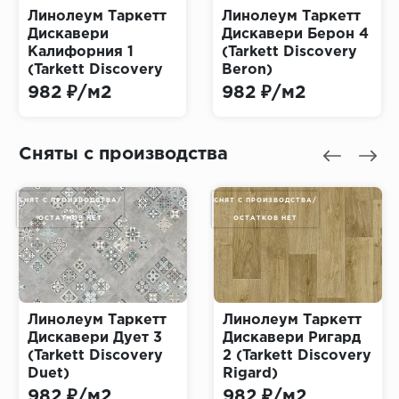
Линолеум Таркетт
Линолеум Таркетт
Дискавери
Дискавери Берон 4
Калифорния 1
(Tarkett Discovery
(Tarkett Discovery
Beron)
California)
982 ₽/м2
982 ₽/м2
Сняты с производства
СНЯТ С ПРОИЗВОДСТВА/
СНЯТ С ПРОИЗВОДСТВА/
ОСТАТКОВ НЕТ
ОСТАТКОВ НЕТ
Линолеум Таркетт
Линолеум Таркетт
Дискавери Дует 3
Дискавери Ригард
(Tarkett Discovery
2 (Tarkett Discovery
Duet)
Rigard)
982 ₽/м2
982 ₽/м2