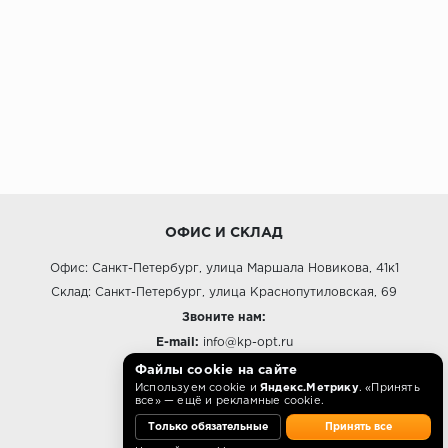
ОФИС И СКЛАД
Офис: Санкт-Петербург, улица Маршала Новикова, 41к1
Склад: Санкт-Петербург, улица Краснопутиловская, 69
Звоните нам:
E-mail:
info@kp-opt.ru
Режим работы
Файлы cookie на сайте
Используем cookie и
Яндекс.Метрику
. «Принять
10:00 - 18:00 пн-пт.
все» — ещё и рекламные cookie.
Только обязательные
Принять все