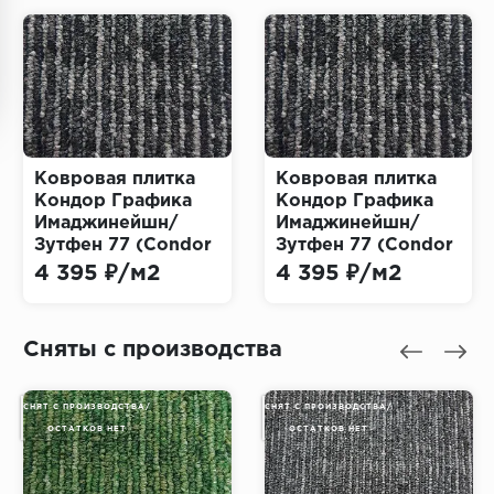
Ковровая плитка
Ковровая плитка
Кондор Графика
Кондор Графика
Имаджинейшн/
Имаджинейшн/
Зутфен 77 (Condor
Зутфен 77 (Condor
Graphic Imagination
Graphic Imagination
4 395 ₽/м2
4 395 ₽/м2
Zutphen)
Zutphen)
Сняты с производства
СНЯТ С ПРОИЗВОДСТВА/
СНЯТ С ПРОИЗВОДСТВА/
ОСТАТКОВ НЕТ
ОСТАТКОВ НЕТ