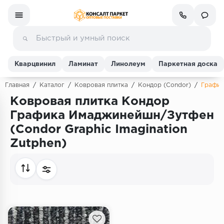
Кварцвинил
Ламинат
Линолеум
Паркетная доска
Главная
/
Каталог
/
Ковровая плитка
/
Кондор (Condor)
/
График
Ковровая плитка Кондор
Ламинат
Графика Имаджинейшн/Зутфен
(Condor Graphic Imagination
Линолеум
Zutphen)
Кварц-винил (ПВХ плитка)
Инженерная доска
Паркетная доска