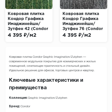
Ковровая плитка
Ковровая плитка
Кондор Графика
Кондор Графика
Имаджинейшн/
Имаджинейшн/
Зутфен 42 (Condor
Зутфен 76 (Condor
Graphic Imagination
Graphic Imagination
4 395 ₽/м2
4 395 ₽/м2
Zutphen)
Zutphen)
Ковровая плитка Condor Graphic Imagination/Zutphen —
современное модульное покрытие для коммерческих и жилых
помещений, сочетающее практичность и стильный дизайн.
Идеальное решение для офисов, торговых центров и квартир.
Ключевые характеристики и
преимущества
Коллекция:
Graphic Imagination/Zutphen
Бренд:
Condor