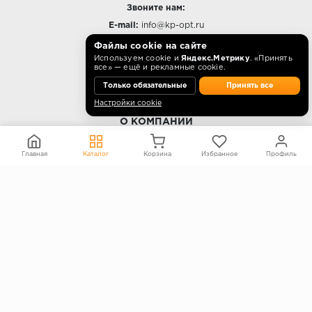
Звоните нам:
E-mail:
info@kp-opt.ru
Режим работы
Файлы cookie на сайте
Используем cookie и
Яндекс.Метрику
. «Принять
10:00 - 18:00 пн-пт.
все» — ещё и рекламные cookie.
Только обязательные
Принять все
Настройки cookie
О КОМПАНИИ
Контакты
Главная
Каталог
Корзина
Избранное
Профиль
О компании
Политика конфиденциальности
Согласие на обработку персональных данных
Информация на сайте не является публичной офертой
Правообладателям
ПОКУПАТЕЛЯМ
Каталог
Блог