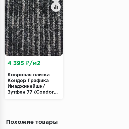
Террасная доска
Пробковое покрытие
Ковровая плитка
Плинтус
Подложка
4 395 ₽/м2
Строительные материалы
Ковровая плитка
Кондор Графика
Имаджинейшн/
Зутфен 77 (Condor
Graphic Imagination
Zutphen)
Похожие товары