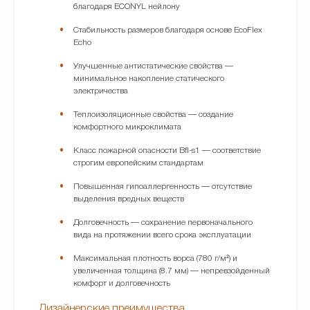
благодаря ECONYL нейлону
Стабильность размеров благодаря основе EcoFlex
Echo
Улучшенные антистатические свойства —
минимальное накопление статического
электричества
Теплоизоляционные свойства — создание
комфортного микроклимата
Класс пожарной опасности Bfl-s1 — соответствие
строгим европейским стандартам
Повышенная гипоаллергенность — отсутствие
выделения вредных веществ
Долговечность — сохранение первоначального
вида на протяжении всего срока эксплуатации
Максимальная плотность ворса (780 г/м²) и
увеличенная толщина (8.7 мм) — непревзойденный
комфорт и долговечность
Дизайнерские преимущества