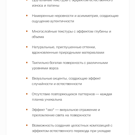
Брутальные текстуры с эффектом естественного
износа и патины
Намеренные неровности и асимметрия, создающие
ощущение аутентичности
Многослойные текстуры с эффектом глубины и
объема
Натуральные, приглушенные оттенки,
вдохновленные природными материалами
Тактильно богатая поверхность с различными
уровнями ворса
Визуальные акценты, создающие эффект
случайности и естественности
Отсутствие повторяющихся паттернов — каждая
планка уникальна
Эффект "эхо" — визуальное отражение и
преломление света на поверхности
Возможность создания целостных композиций с
эффектом естественного перехода при укладке