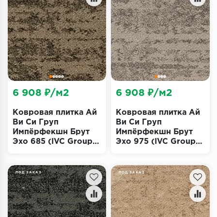
Террасная доска
Пробковое покрытие
Ковровая плитка
Плинтус
6 908 ₽/м2
6 908 ₽/м2
Подложка
Ковровая плитка Ай
Ковровая плитка Ай
Строительные материалы
Ви Си Груп
Ви Си Груп
Импёрфекшн Брут
Импёрфекшн Брут
Эхо 685 (IVC Group
Эхо 975 (IVC Group
Imperfection Bruut
Imperfection Bruut
Echo)
Echo)
ПОД ЗАКАЗ
ПОД ЗАКАЗ