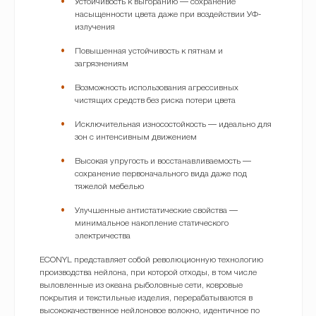
Устойчивость к выгоранию — сохранение
насыщенности цвета даже при воздействии УФ-
излучения
Повышенная устойчивость к пятнам и
загрязнениям
Возможность использования агрессивных
чистящих средств без риска потери цвета
Исключительная износостойкость — идеально для
зон с интенсивным движением
Высокая упругость и восстанавливаемость —
сохранение первоначального вида даже под
тяжелой мебелью
Улучшенные антистатические свойства —
минимальное накопление статического
электричества
ECONYL представляет собой революционную технологию
производства нейлона, при которой отходы, в том числе
выловленные из океана рыболовные сети, ковровые
покрытия и текстильные изделия, перерабатываются в
высококачественное нейлоновое волокно, идентичное по