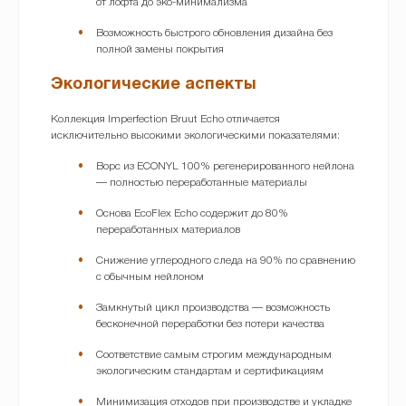
от лофта до эко-минимализма
Возможность быстрого обновления дизайна без
полной замены покрытия
Экологические аспекты
Коллекция Imperfection Bruut Echo отличается
исключительно высокими экологическими показателями:
Ворс из ECONYL 100% регенерированного нейлона
— полностью переработанные материалы
Основа EcoFlex Echo содержит до 80%
переработанных материалов
Снижение углеродного следа на 90% по сравнению
с обычным нейлоном
Замкнутый цикл производства — возможность
бесконечной переработки без потери качества
Соответствие самым строгим международным
экологическим стандартам и сертификациям
Минимизация отходов при производстве и укладке