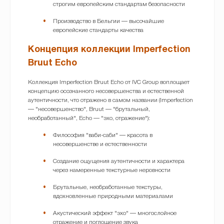
строгим европейским стандартам безопасности
Производство в Бельгии — высочайшие
европейские стандарты качества
Концепция коллекции Imperfection
Bruut Echo
Коллекция Imperfection Bruut Echo от IVC Group воплощает
концепцию осознанного несовершенства и естественной
аутентичности, что отражено в самом названии (Imperfection
— "несовершенство", Bruut — "брутальный,
необработанный", Echo — "эхо, отражение"):
Философия "ваби-саби" — красота в
несовершенстве и естественности
Создание ощущения аутентичности и характера
через намеренные текстурные неровности
Брутальные, необработанные текстуры,
вдохновленные природными материалами
Акустический эффект "эхо" — многослойное
отражение и поглощение звука