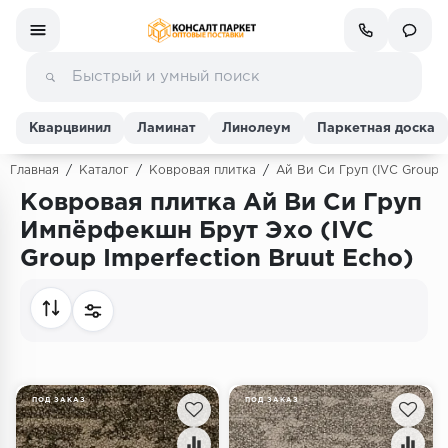
Кварцвинил
Ламинат
Линолеум
Паркетная доска
Главная
/
Каталог
/
Ковровая плитка
/
Ай Ви Си Груп (IVC Group)
Ковровая плитка Ай Ви Си Груп
Ламинат
Импёрфекшн Брут Эхо (IVC
Group Imperfection Bruut Echo)
Линолеум
Кварц-винил (ПВХ плитка)
Инженерная доска
ПОД ЗАКАЗ
ПОД ЗАКАЗ
Паркетная доска