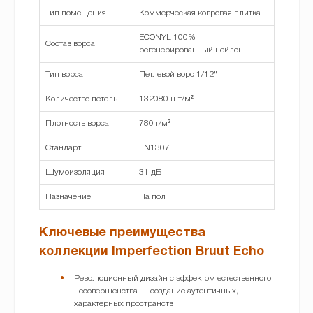
Тип помещения
Коммерческая ковровая плитка
ECONYL 100%
Состав ворса
регенерированный нейлон
Тип ворса
Петлевой ворс 1/12"
Количество петель
132080 шт/м²
Плотность ворса
780 г/м²
Стандарт
EN1307
Шумоизоляция
31 дБ
Назначение
На пол
Ключевые преимущества
коллекции Imperfection Bruut Echo
Революционный дизайн с эффектом естественного
несовершенства — создание аутентичных,
характерных пространств