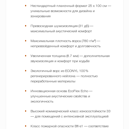
Нестандартный планочный формат 25 x 100 см —
уникальные возможности для дизайна и
зонирования
Превосходная шумоизоляция (31 дБ) —
максимальный акустический комфорт
Максимальная плотность ворса (780 г/м²) —
непревзойденный комфорт и долговечность
Увеличенная толщина (8.7 мм) — дополнительная
звукоизоляция и комфорт при ходьбе
Экологичный ворс из ECONYL 100%
регенерированного нейлона — полностью
переработанные материалы
Инновационная основа EcoFlex Echo —
улучшенные акустические свойства и
экологичность
Высокий коммерческий класс износостойкости 33
— для помещений с интенсивной эксплуатацией
Класс пожарной опасности Bfl-s1 — соответствие