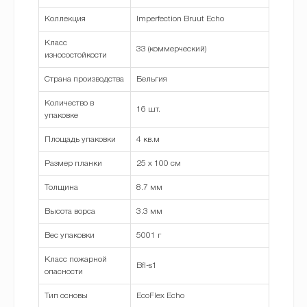
Коллекция
Imperfection Bruut Echo
Класс
33 (коммерческий)
износостойкости
Страна производства
Бельгия
Количество в
16 шт.
упаковке
Площадь упаковки
4 кв.м
Размер планки
25 x 100 см
Толщина
8.7 мм
Высота ворса
3.3 мм
Вес упаковки
5001 г
Класс пожарной
Bfl-s1
опасности
Тип основы
EcoFlex Echo