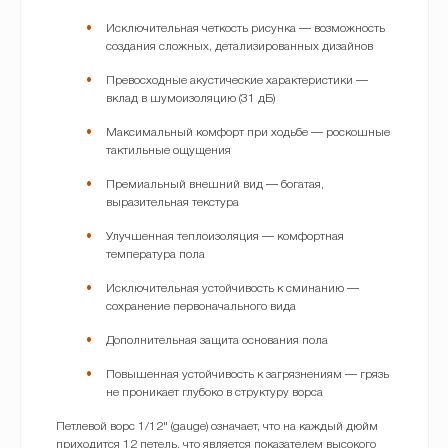
Исключительная четкость рисунка — возможность
создания сложных, детализированных дизайнов
Превосходные акустические характеристики —
вклад в шумоизоляцию (31 дБ)
Максимальный комфорт при ходьбе — роскошные
тактильные ощущения
Премиальный внешний вид — богатая,
выразительная текстура
Улучшенная теплоизоляция — комфортная
температура пола
Исключительная устойчивость к сминанию —
сохранение первоначального вида
Дополнительная защита основания пола
Повышенная устойчивость к загрязнениям — грязь
не проникает глубоко в структуру ворса
Петлевой ворс 1/12" (gauge) означает, что на каждый дюйм
приходится 12 петель, что является показателем высокого