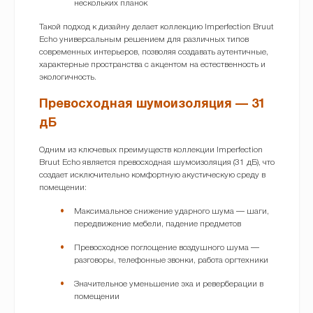
нескольких планок
Такой подход к дизайну делает коллекцию Imperfection Bruut
Echo универсальным решением для различных типов
современных интерьеров, позволяя создавать аутентичные,
характерные пространства с акцентом на естественность и
экологичность.
Превосходная шумоизоляция — 31
дБ
Одним из ключевых преимуществ коллекции Imperfection
Bruut Echo является превосходная шумоизоляция (31 дБ), что
создает исключительно комфортную акустическую среду в
помещении:
Максимальное снижение ударного шума — шаги,
передвижение мебели, падение предметов
Превосходное поглощение воздушного шума —
разговоры, телефонные звонки, работа оргтехники
Значительное уменьшение эха и реверберации в
помещении