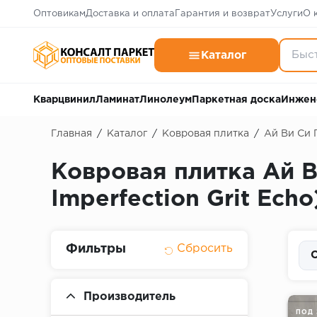
Оптовикам
Доставка и оплата
Гарантия и возврат
Услуги
О 
Каталог
Кварцвинил
Ламинат
Линолеум
Паркетная доска
Инжен
Главная
/
Каталог
/
Ковровая плитка
/
Ай Ви Си 
Ковровая плитка Ай 
Imperfection Grit Echo
Фильтры
С
Производитель
ПОД 