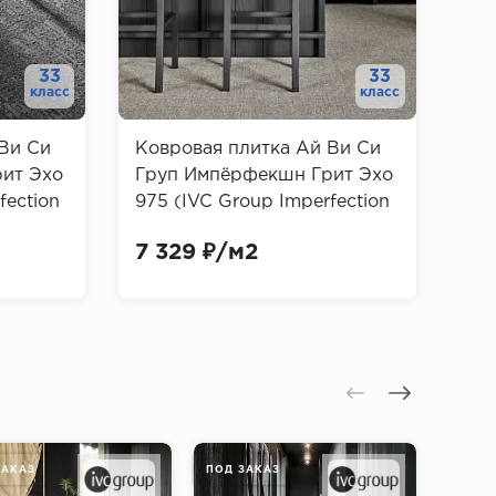
33
33
класс
класс
Ви Си
Ковровая плитка Ай Ви Си
ит Эхо
Груп Импёрфекшн Грит Эхо
fection
975 (IVC Group Imperfection
Grit Echo)
7 329 ₽/м2
ЗАКАЗ
ПОД ЗАКАЗ
ПОД З