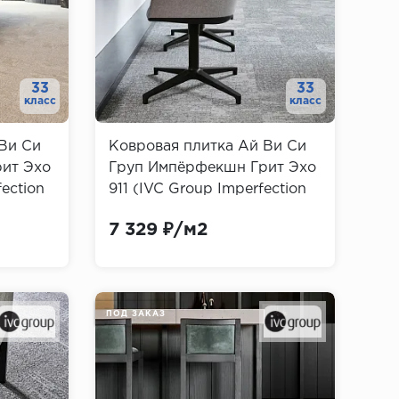
33
33
класс
класс
Ви Си
Ковровая плитка Ай Ви Си
ит Эхо
Груп Импёрфекшн Грит Эхо
ection
911 (IVC Group Imperfection
Grit Echo)
7 329 ₽/м2
ПОД ЗАКАЗ