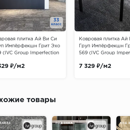
33
класс
вровая плитка Ай Ви Си
Ковровая плитка Ай 
уп Импёрфекшн Грит Эхо
Груп Импёрфекшн Гр
 (IVC Group Imperfection
569 (IVC Group Imper
t Echo)
Grit Echo)
329 ₽/м2
7 329 ₽/м2
хожие товары
ЗАКАЗ
ПОД ЗАКАЗ
ПОД 