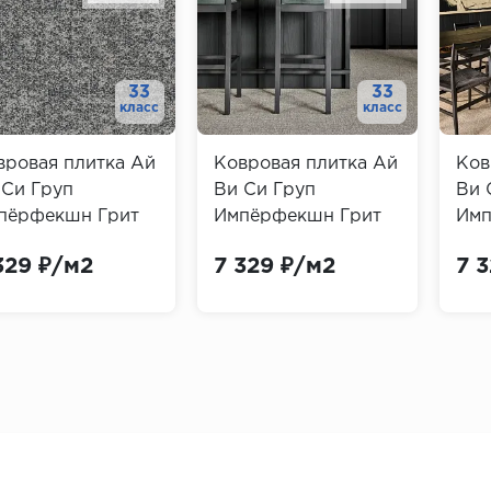
33
33
класс
класс
вровая плитка Ай
Ковровая плитка Ай
Ков
 Си Груп
Ви Си Груп
Ви 
пёрфекшн Грит
Импёрфекшн Грит
Имп
о 545 (IVC Group
Эхо 975 (IVC Group
Эхо
329 ₽/м2
7 329 ₽/м2
7 
erfection Grit
Imperfection Grit
Impe
ho)
Echo)
Ech