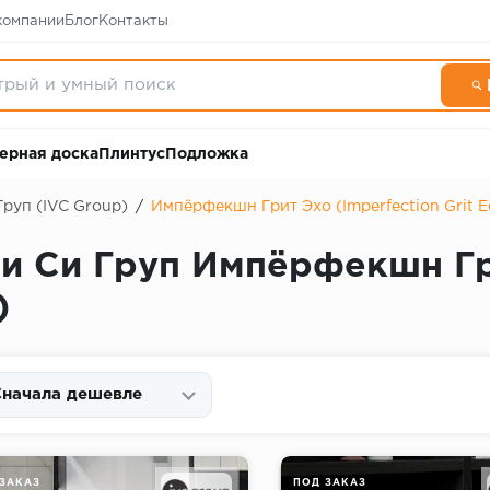
компании
Блог
Контакты
ерная доска
Плинтус
Подложка
Груп (IVC Group)
/
Импёрфекшн Грит Эхо (Imperfection Grit E
Ви Си Груп Импёрфекшн Гр
)
начала дешевле
ЗАКАЗ
ПОД ЗАКАЗ