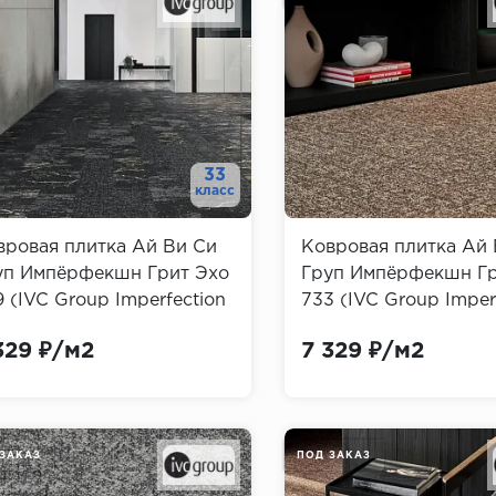
33
класс
вровая плитка Ай Ви Си
Ковровая плитка Ай 
уп Импёрфекшн Грит Эхо
Груп Импёрфекшн Гр
 (IVC Group Imperfection
733 (IVC Group Imper
t Echo)
Grit Echo)
329 ₽/м2
7 329 ₽/м2
ЗАКАЗ
ПОД ЗАКАЗ