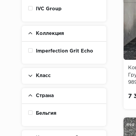
IVC Group
Коллекция
Imperfection Grit Echo
Ко
Гр
Класс
989
Gri
Страна
7 
Бельгия
ПОД 