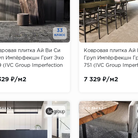
33
класс
вровая плитка Ай Ви Си
Ковровая плитка Ай 
уп Импёрфекшн Грит Эхо
Груп Импёрфекшн Гр
 (IVC Group Imperfection
751 (IVC Group Imperf
t Echo)
Grit Echo)
329 ₽/м2
7 329 ₽/м2
ЗАКАЗ
ПОД ЗАКАЗ