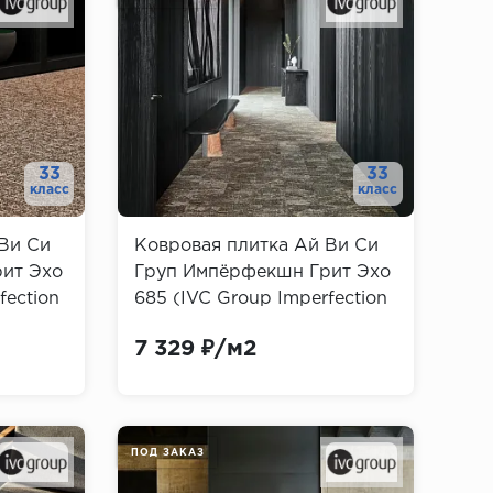
33
33
класс
класс
Ви Си
Ковровая плитка Ай Ви Си
ит Эхо
Груп Импёрфекшн Грит Эхо
fection
685 (IVC Group Imperfection
Grit Echo)
7 329 ₽/м2
ПОД ЗАКАЗ