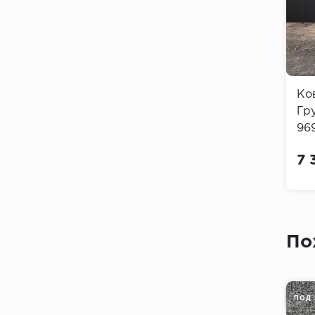
Ко
Гр
969
Gri
7 
По
ПОД 