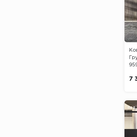
Ко
Гр
959
Gri
7 
ПОД 