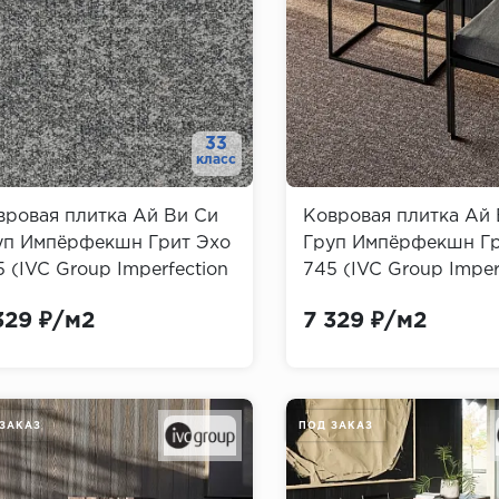
33
класс
вровая плитка Ай Ви Си
Ковровая плитка Ай 
уп Импёрфекшн Грит Эхо
Груп Импёрфекшн Гр
 (IVC Group Imperfection
745 (IVC Group Imper
t Echo)
Grit Echo)
329 ₽/м2
7 329 ₽/м2
ЗАКАЗ
ПОД ЗАКАЗ