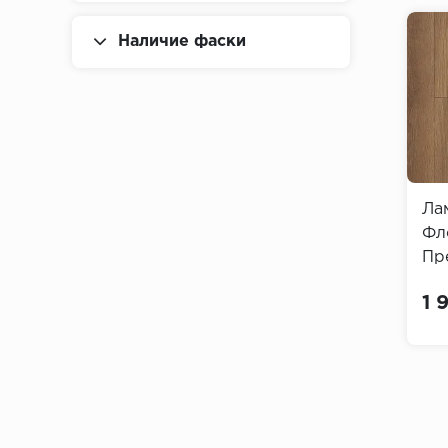
Наличие фаски
Ла
Фл
Пр
(Al
1 
Ca