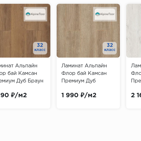
32
32
класс
класс
минат Альпайн
Ламинат Альпайн
Лам
ор бай Камсан
Флор бай Камсан
Фло
емиум Дуб Браун
Премиум Дуб
Пре
pine Floor by
Кашемир (Alpine
(Al
990 ₽/м2
1 990 ₽/м2
2 
msan Premium)
Floor by Camsan
Cam
Premium)