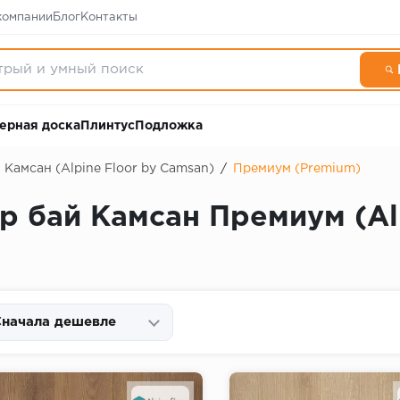
компании
Блог
Контакты
ерная доска
Плинтус
Подложка
Камсан (Alpine Floor by Camsan)
/
Премиум (Premium)
 бай Камсан Премиум (Alp
начала дешевле