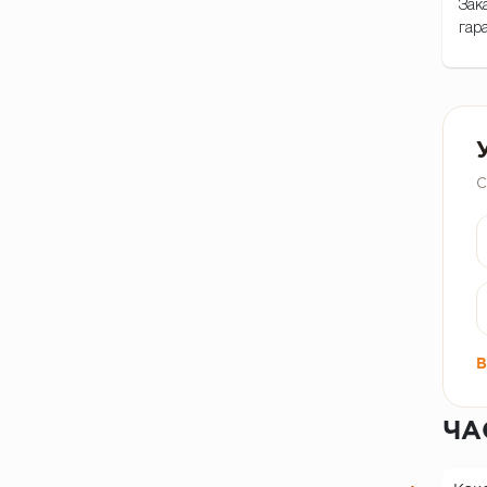
Зак
гар
С
В
ЧА