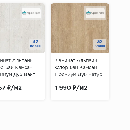
32
32
класс
класс
инат Альпайн
Ламинат Альпайн
Лам
р бай Камсан
Флор бай Камсан
Фло
миум Дуб Вайт
Премиум Дуб Натур
Пре
pine Floor by
(Alpine Floor by
(Alp
167 ₽/м2
1 990 ₽/м2
2 1
san Premium)
Camsan Premium)
Cam