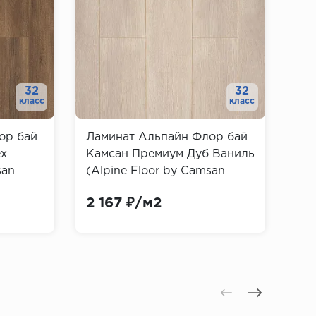
32
32
класс
класс
ор бай
Ламинат Альпайн Флор бай
ех
Камсан Премиум Дуб Ваниль
san
(Alpine Floor by Camsan
Premium)
2 167 ₽/м2