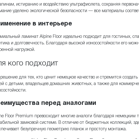
апинам, истиранию и воздействию ультрафиолета, сохраняя первона
мание уделено экологической безопасности — все материалы соотве
именение в интерьере
миальный ламинат Alpine Floor идеально подходит для гостиных, сп
етика и долговечность. Благодаря высокой износостойкости его мож
ренной нагрузкой.
я кого подходит
 решение для тех, кто ценит немецкое качество и стремится создать
ей с детьми, владельцев домашних животных, а также для коммер
осостойкости.
еимущества перед аналогами
ine Floor Premium превосходит многие аналоги благодаря немецким 
табильной замковой системе. В отличие от бюджетных коллекций, зд
спечивает безупречную геометрию планок и простоту монтажа.