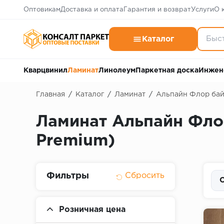
Оптовикам
Доставка и оплата
Гарантия и возврат
Услуги
О 
Каталог
Кварцвинил
Ламинат
Линолеум
Паркетная доска
Инжен
Главная
/
Каталог
/
Ламинат
/
Альпайн Флор бай 
Ламинат Альпайн Флор
Premium)
Фильтры
С
Розничная цена