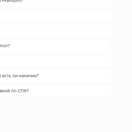
n Premium?
 пол?
и есть ли наличие?
авкой по СПб?