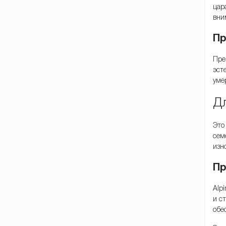
цар
вни
Пр
Пре
эст
уме
Дл
Это
сем
изн
Пр
Alp
и с
обе