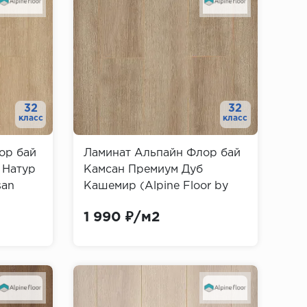
32
32
класс
класс
ор бай
Ламинат Альпайн Флор бай
 Натур
Камсан Премиум Дуб
san
Кашемир (Alpine Floor by
Camsan Premium)
1 990 ₽/м2