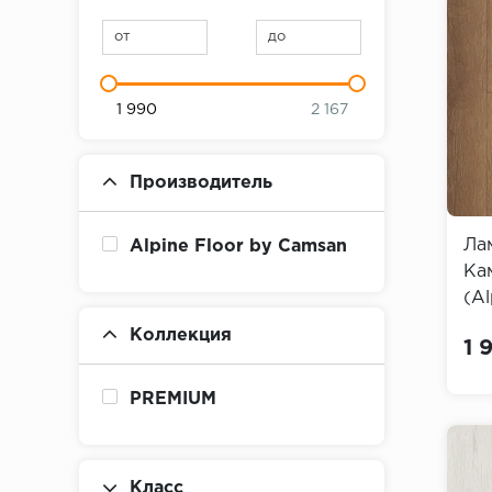
от
до
1 990
2 167
Производитель
Ла
Alpine Floor by Camsan
Ка
(Al
Pr
Коллекция
1 
PREMIUM
Класс