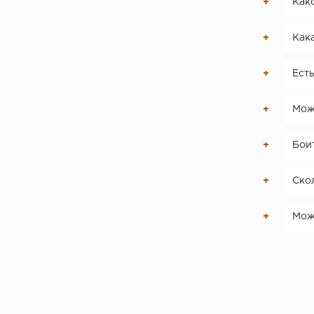
Како
Кака
Есть
Мож
Боит
Скол
Можн