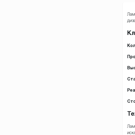
Лам
диз
Кл
Кол
Про
Выс
Ста
Реа
Сто
Те
Лам
иск