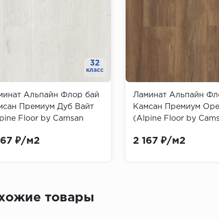
32
класс
минат Альпайн Флор бай
Ламинат Альпайн Фл
мсан Премиум Дуб Вайт
Камсан Премиум Ор
pine Floor by Camsan
(Alpine Floor by Cam
emium)
Premium)
167 ₽/м2
2 167 ₽/м2
хожие товары