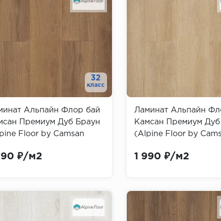
32
класс
минат Альпайн Флор бай
Ламинат Альпайн Фл
мсан Премиум Дуб Браун
Камсан Премиум Дуб
pine Floor by Camsan
(Alpine Floor by Cam
emium)
Premium)
990 ₽/м2
1 990 ₽/м2