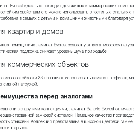
инат Everest идеально подходит для жилых и коммерческих помеще
гостойким свойствам его можно использовать в гостиных, спальнях,
требована в семьях с детьми и домашними животными благодаря ус
я квартир и домов
илых помещениях ламинат Everest создает уютную атмосферу натурал
стическая подложка снижает уровень шума при ходьбе.
я коммерческих объектов
сс износостойкости 33 позволяет использовать ламинат в офисах, ма
енсивной нагрузкой.
еимущества перед аналогами
сравнению с другими коллекциями, ламинат Balterio Everest отлича
вершенствованной замковой системой. Немецкое качество производст
ность стыковки. Коллекция представлена в широкой цветовой гамме
ого интерьера.