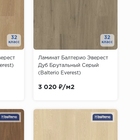
32
32
класс
класс
верест
Ламинат Балтерио Эверест
erest)
Дуб Брутальный Серый
(Balterio Everest)
3 020 ₽/м2