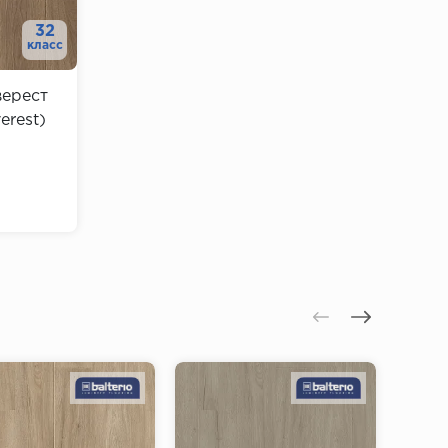
32
класс
верест
erest)