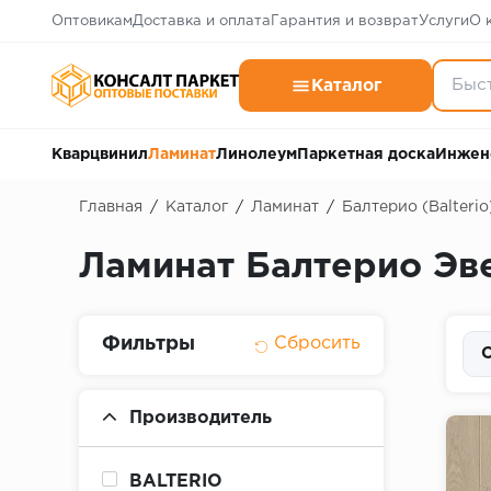
Оптовикам
Доставка и оплата
Гарантия и возврат
Услуги
О 
Каталог
Кварцвинил
Ламинат
Линолеум
Паркетная доска
Инжен
Главная
/
Каталог
/
Ламинат
/
Балтерио (Balterio
Ламинат Балтерио Эвер
Фильтры
С
Производитель
BALTERIO