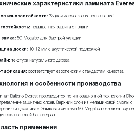
хнические характеристики ламината Evere
сс износостойкости:
33 (коммерческое использование)
гостойкость:
повышенная защита от влаги
 замка:
5G Megaloc для быстрой укладки
щина доски:
10-12 мм с акустической подложкой
айн:
текстура натурального дерева
ртификация:
соответствует европейским стандартам качества
хнология и особенности производства
инат Balterio Everest производится по инновационной технологии Dir
пределение защитных слоев. Верхний слой из меламиновой смолы с 
иранию и царапинам. Замковая система 5G Megaloc позволяет осущес
динение панелей без зазоров.
ласть применения