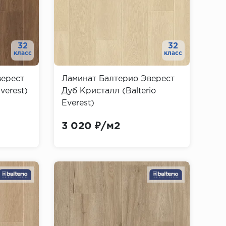
32
32
класс
класс
верест
Ламинат Балтерио Эверест
verest)
Дуб Кристалл (Balterio
Everest)
3 020 ₽/м2