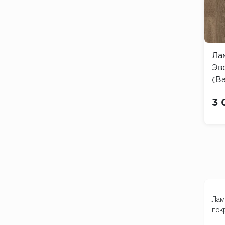
Ла
Эв
(Ba
3 
Лам
пок