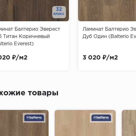
32
класс
минат Балтерио Эверест
Ламинат Балтерио Э
б Титан Коричневый
Дуб Один (Balterio Ev
lterio Everest)
020 ₽/м2
3 020 ₽/м2
хожие товары