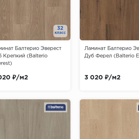
32
класс
минат Балтерио Эверест
Ламинат Балтерио Э
 Крепкий (Balterio
Дуб Ферел (Balterio E
rest)
020 ₽/м2
3 020 ₽/м2