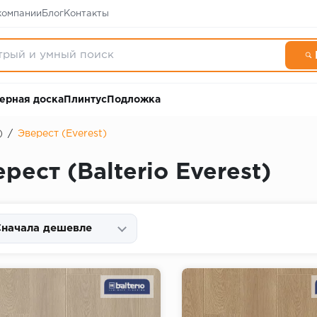
компании
Блог
Контакты
ерная доска
Плинтус
Подложка
)
/
Эверест (Everest)
ест (Balterio Everest)
начала дешевле