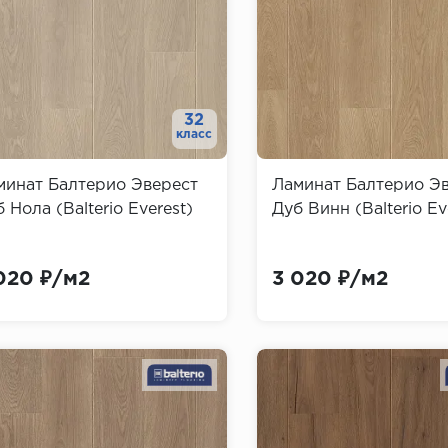
32
класс
минат Балтерио Эверест
Ламинат Балтерио Э
 Нола (Balterio Everest)
Дуб Винн (Balterio Ev
020 ₽/м2
3 020 ₽/м2