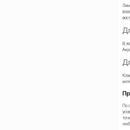
Лам
вла
вос
Дл
В ж
Аку
Дл
Кла
инт
Пр
По 
усо
точ
люб