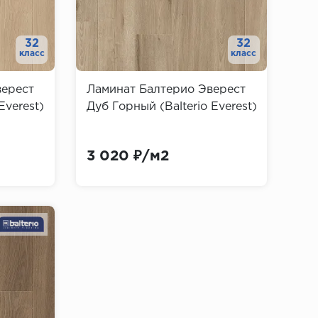
32
32
класс
класс
верест
Ламинат Балтерио Эверест
Everest)
Дуб Горный (Balterio Everest)
3 020 ₽/м2