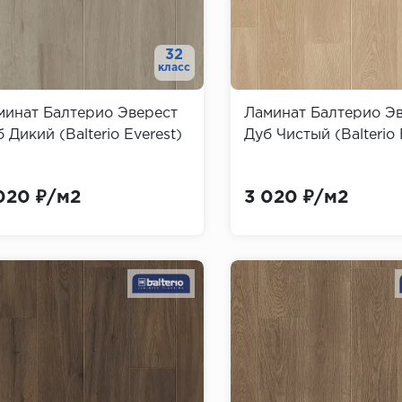
32
класс
минат Балтерио Эверест
Ламинат Балтерио Э
 Дикий (Balterio Everest)
Дуб Чистый (Balterio 
020 ₽/м2
3 020 ₽/м2