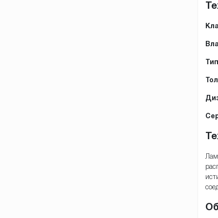
Те
Кла
Вла
Тип
Тол
Диз
Се
Те
Лам
рас
ист
сое
Об