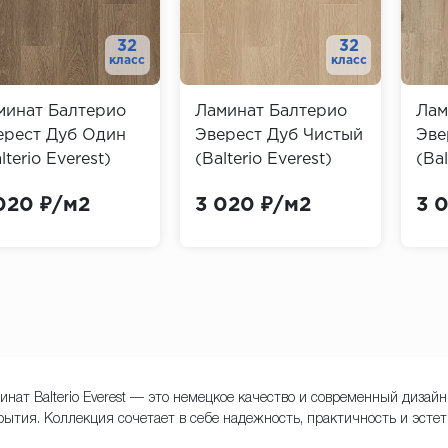
32
32
класс
класс
минат Балтерио
Ламинат Балтерио
Лам
ерест Дуб Один
Эверест Дуб Чистый
Эве
lterio Everest)
(Balterio Everest)
(Bal
020 ₽/м2
3 020 ₽/м2
3 
инат Balterio Everest — это немецкое качество и современный дизай
рытия. Коллекция сочетает в себе надежность, практичность и эсте