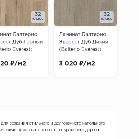
32
32
класс
класс
инат Балтерио
Ламинат Балтерио
Лам
рест Дуб Горный
Эверест Дуб Дикий
Эве
terio Everest)
(Balterio Everest)
(Bal
020 ₽/м2
3 020 ₽/м2
3 0
н для создания стильного и долговечного напольного
тическую привлекательность натурального дерева.