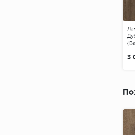
Ла
Ду
(Ba
3 
По