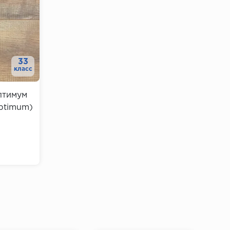
33
класс
птимум
Optimum)