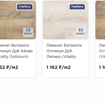
33
33
класс
класс
минат Виталити
Ламинат Виталити
Ла
тимум Дуб Айова
Оптимум Дуб
Оп
tality Optimum)
Липика (Vitality
(Vi
Optimum)
162 ₽/м2
1 162 ₽/м2
1 