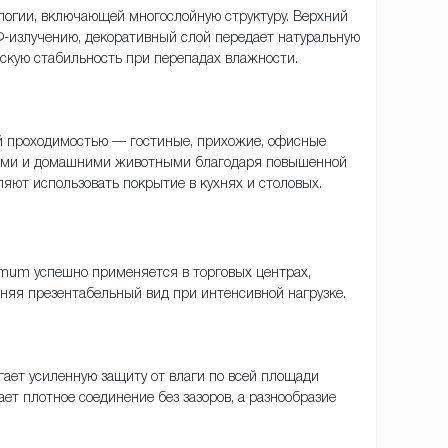
нологии, включающей многослойную структуру. Верхний
Ф-излучению, декоративный слой передает натуральную
ескую стабильность при перепадах влажности.
ой проходимостью — гостиные, прихожие, офисные
етьми и домашними животными благодаря повышенной
яют использовать покрытие в кухнях и столовых.
ptimum успешно применяется в торговых центрах,
няя презентабельный вид при интенсивной нагрузке.
гает усиленную защиту от влаги по всей площади
ет плотное соединение без зазоров, а разнообразие