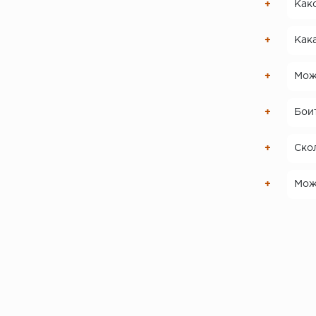
Како
Кака
Можн
Боит
Скол
Можн