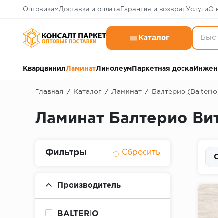
Оптовикам
Доставка и оплата
Гарантия и возврат
Услуги
О 
Каталог
Кварцвинил
Ламинат
Линолеум
Паркетная доска
Инжен
Главная
/
Каталог
/
Ламинат
/
Балтерио (Balterio
Ламинат Балтерио Вит
Фильтры
С
Производитель
BALTERIO