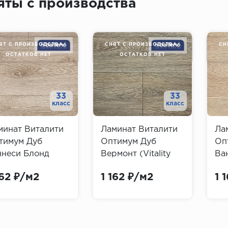
яты с производства
ЯТ С ПРОИЗВОДСТВА/
СНЯТ С ПРОИЗВОДСТВА/
СН
ОСТАТКОВ НЕТ
ОСТАТКОВ НЕТ
33
33
класс
класс
минат Виталити
Ламинат Виталити
Ла
тимум Дуб
Оптимум Дуб
Оп
ннеси Блонд
Вермонт (Vitality
Ван
tality Optimum)
Optimum)
Op
162 ₽/м2
1 162 ₽/м2
1 