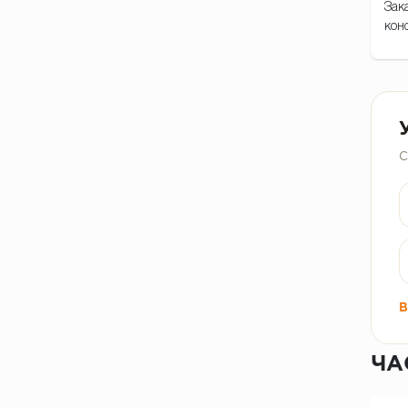
Зак
кон
С
В
ЧА