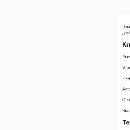
Лам
дер
Кл
Выс
Уси
Инн
Аут
Сто
Эко
Те