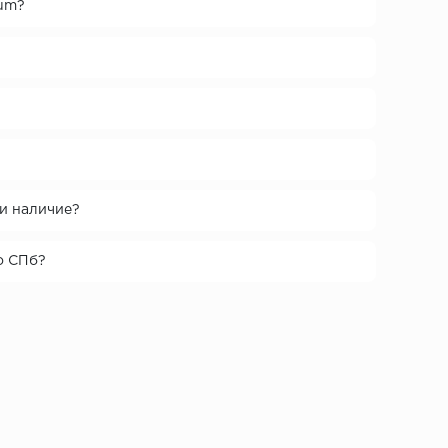
mum?
ли наличие?
о СПб?