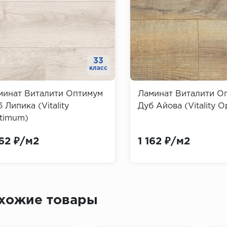
33
класс
минат Виталити Оптимум
Ламинат Виталити О
 Липика (Vitality
Дуб Айова (Vitality 
timum)
162 ₽/м2
1 162 ₽/м2
хожие товары