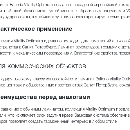
инат Balterio Vitality Optimum создан по передовой европейской тех
итный слой обеспечивает устойчивость к абразивным нагрузкам и У
стуру древесины, а стабилизирующая основа гарантирует геометрич
актическое применение
лекция Vitality Optimum идеально подходит для помещений с высок
странства в Санкт-Петербурге. Ламинат рекомендован семьям с д
йкости к механическим повреждениям. Влагостойкие свойства позвол
я коммерческих объектов
годаря высокому классу износостойкости ламинат Balterio Vitality O
нес-центрах и общественных пространствах Санкт-Петербурга, сохра
еимущества перед аналогами
сравнению с обычным ламинатом, коллекция Vitality Optimum предла
ели, что исключает риск вздутия краев. Замковая система обеспечива
оров позволяет создать гармоничный интерьер в любом стиле.