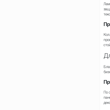
Лам
защ
тек
Пр
Кол
про
сто
Дл
Бла
биз
Пр
По 
пан
дек