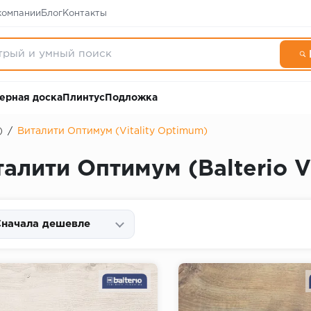
компании
Блог
Контакты
ерная доска
Плинтус
Подложка
)
/
Виталити Оптимум (Vitality Optimum)
алити Оптимум (Balterio V
начала дешевле