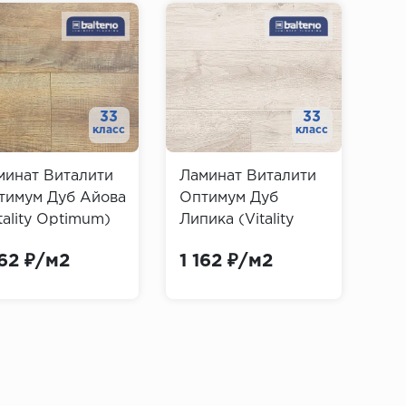
33
33
класс
класс
минат Виталити
Ламинат Виталити
Ла
тимум Дуб Айова
Оптимум Дуб
Оп
tality Optimum)
Липика (Vitality
(Vi
Optimum)
162 ₽/м2
1 162 ₽/м2
1 