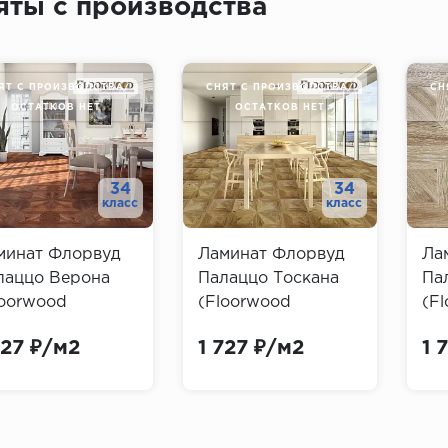
яты с производства
ЯТ С ПРОИЗВОДСТВА/
СНЯТ С ПРОИЗВОДСТВА/
СН
ОСТАТКОВ НЕТ
ОСТАТКОВ НЕТ
34
34
класс
класс
минат Флорвуд
Ламинат Флорвуд
Ла
лаццо Верона
Палаццо Тоскана
Па
loorwood
(Floorwood
(F
azzo)
Palazzo)
Pal
727 ₽/м2
1 727 ₽/м2
1 