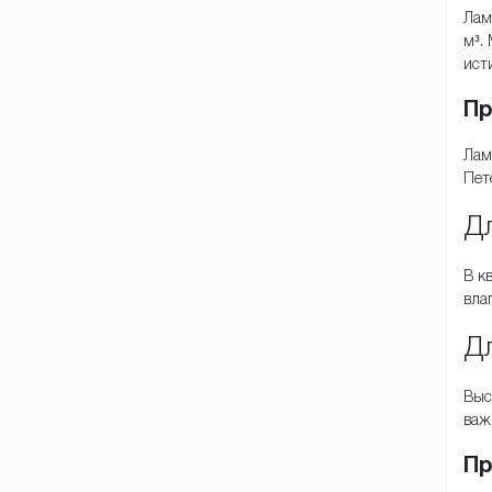
Лам
м³.
ист
Пр
Лам
Пет
Д
В к
вла
Дл
Выс
важ
Пр