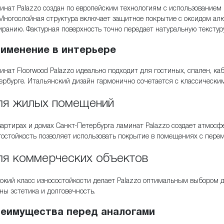
инат Palazzo создан по европейским технологиям с использованием
 Многослойная структура включает защитное покрытие с оксидом ал
иранию. Фактурная поверхность точно передает натуральную текстур
именение в интерьере
инат Floorwood Palazzo идеально подходит для гостиных, спален, к
ербурге. Итальянский дизайн гармонично сочетается с классически
ля жилых помещений
вартирах и домах Санкт-Петербурга ламинат Palazzo создает атмосфе
гостойкость позволяет использовать покрытие в помещениях с пере
я коммерческих объектов
окий класс износостойкости делает Palazzo оптимальным выбором д
ны эстетика и долговечность.
еимущества перед аналогами