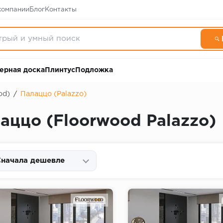
компании
Блог
Контакты
ерная доска
Плинтус
Подложка
od)
/
Палаццо (Palazzo)
аццо (Floorwood Palazzo)
начала дешевле