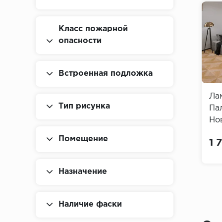
Класс пожарной
опасности
34
34
класс
класс
Встроенная подложка
минат Флорвуд
Ламинат Флорвуд
Ла
Тип рисунка
лаццо
Палаццо Феличе
Па
юмичино Нова
Нова (Floorwood
Но
loorwood
Palazzo)
Pal
Помещение
727 ₽/м2
1 727 ₽/м2
1 
azzo)
Назначение
Наличие фаски