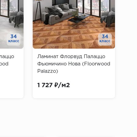
34
34
класс
класс
лаццо
Ламинат Флорвуд Палаццо
wood
Фьюмичино Нова (Floorwood
Palazzo)
1 727 ₽/м2