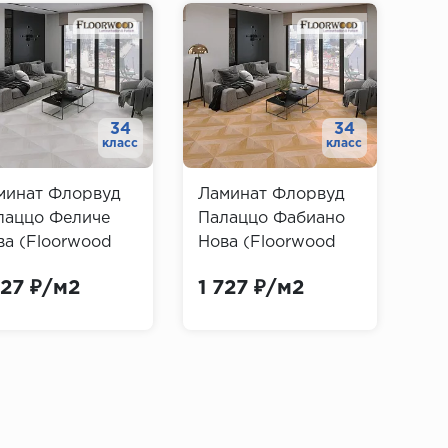
34
34
класс
класс
минат Флорвуд
Ламинат Флорвуд
Ла
лаццо Феличе
Палаццо Фабиано
Па
ва (Floorwood
Нова (Floorwood
Фь
azzo)
Palazzo)
(F
727 ₽/м2
1 727 ₽/м2
1 
Pal