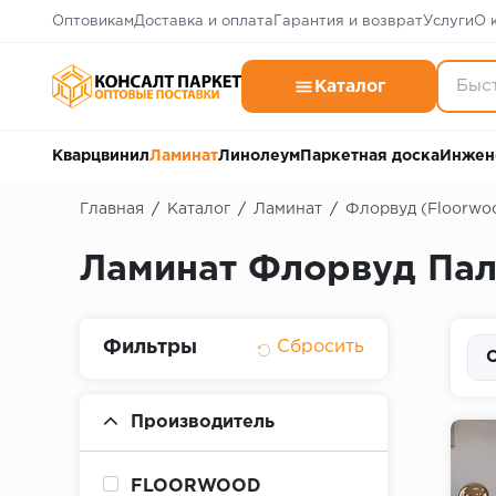
Оптовикам
Доставка и оплата
Гарантия и возврат
Услуги
О 
Каталог
Кварцвинил
Ламинат
Линолеум
Паркетная доска
Инжен
Главная
/
Каталог
/
Ламинат
/
Флорвуд (Floorwo
Ламинат Флорвуд Пал
Фильтры
С
Производитель
FLOORWOOD