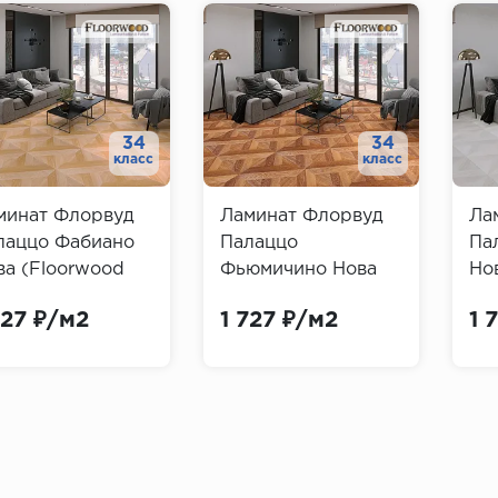
34
34
класс
класс
минат Флорвуд
Ламинат Флорвуд
Ла
лаццо Фабиано
Палаццо
Па
ва (Floorwood
Фьюмичино Нова
Но
azzo)
(Floorwood
Pal
727 ₽/м2
1 727 ₽/м2
1 
Palazzo)