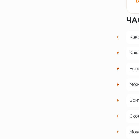
В
ЧА
Как
Кака
Есть
Мож
Боит
Скол
Можн