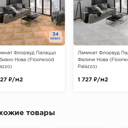
34
класс
минат Флорвуд Палаццо
Ламинат Флорвуд Па
биано Нова (Floorwood
Феличе Нова (Floor
azzo)
Palazzo)
727 ₽/м2
1 727 ₽/м2
хожие товары