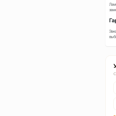
Лам
зам
Га
Зак
выб
С