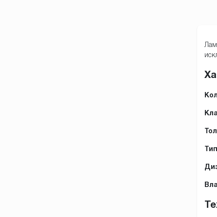
Лам
иск
Ха
Кол
Кла
Тол
Тип
Диз
Вла
Те