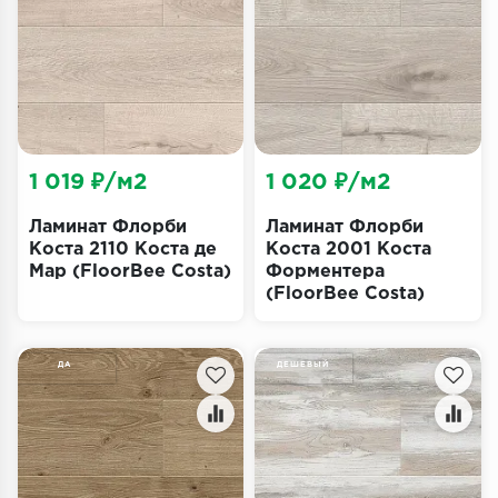
Террасная доска
Пробковое покрытие
Ковровая плитка
Плинтус
1 019 ₽/м2
1 020 ₽/м2
Подложка
Ламинат Флорби
Ламинат Флорби
Коста 2110 Коста де
Коста 2001 Коста
Мар (FloorBee Costa)
Форментера
Строительные материалы
(FloorBee Costa)
ДА
ДЕШЕВЫЙ