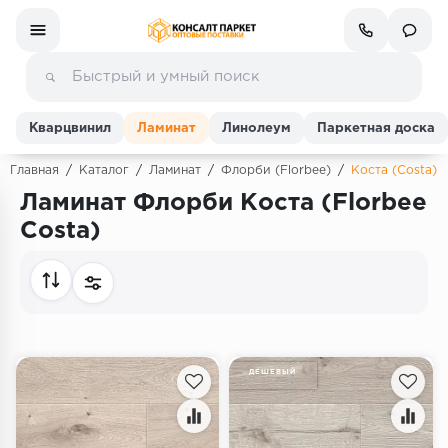
Кварцвинил
Ламинат
Линолеум
Паркетная доска
Главная
/
Каталог
/
Ламинат
/
Флорби (Florbee)
/
Коста (Costa)
Ламинат Флорби Коста (Florbee
Ламинат
Costa)
Линолеум
Кварц-винил (ПВХ плитка)
Инженерная доска
ДЕШЕВЫЙ
Паркетная доска