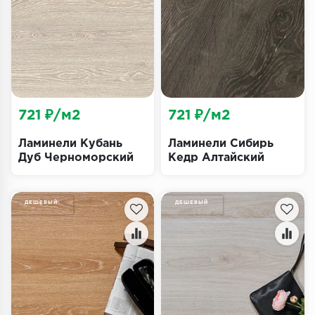
Террасная доска
Пробковое покрытие
Ковровая плитка
Плинтус
721 ₽/м2
721 ₽/м2
Подложка
Ламинели Кубань
Ламинели Сибирь
Дуб Черноморский
Кедр Алтайский
Строительные материалы
ДЕШЕВЫЙ
ДЕШЕВЫЙ