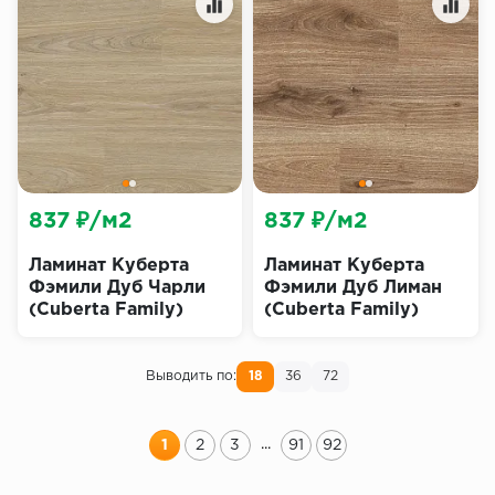
837 ₽/м2
837 ₽/м2
Ламинат Куберта
Ламинат Куберта
Фэмили Дуб Чарли
Фэмили Дуб Лиман
(Cuberta Family)
(Cuberta Family)
Выводить по:
18
36
72
...
1
2
3
91
92