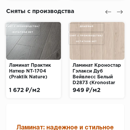
Spectacular
Structure Thin)
Сняты с производства
СНЯТ С ПРОИЗВОДСТВА/
ДЕШЕВЫЙ
ОСТАТКОВ НЕТ
СНЯТ С ПРОИЗВОДСТВА/
ОСТАТКОВ НЕТ
Ламинат Практик
Ламинат Кроностар
Натюр NT-1704
Гэлакси Дуб
(Praktik Nature)
Вейвлесс Белый
D2873 (Kronostar
Galaxy)
1 672 ₽/м2
949 ₽/м2
Ламинат: надежное и стильное