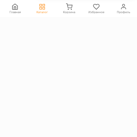
Политика конфиденциальности
Согласие на обработку персональных данных
Главная
Каталог
Корзина
Избранное
Профиль
Информация на сайте не является публичной офертой
Правообладателям
ПОКУПАТЕЛЯМ
Каталог
Блог
Акции
Услуги
Доставка и оплата
Гарантия и возврат