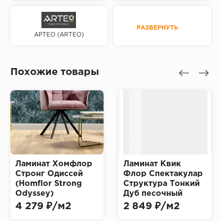
РАЗВЕРНУТЬ
АРТЕО (ARTEO)
Похожие товары
Ламинат Хомфлор
Ламинат Квик
Стронг Одиссей
Флор Спектакулар
(Homflor Strong
Структура Тонкий
Odyssey)
Дуб песочный
брашированный
4 279 ₽/м2
2 849 ₽/м2
(Quick Floor