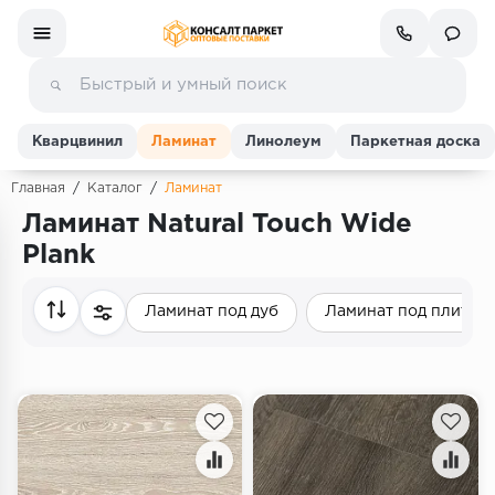
Кварцвинил
Ламинат
Линолеум
Паркетная доска
Главная
/
Каталог
/
Ламинат
Ламинат Natural Touch Wide
Ламинат
Plank
Линолеум
Ламинат под дуб
Ламинат под плитку
Кварц-винил (ПВХ плитка)
Инженерная доска
Паркетная доска