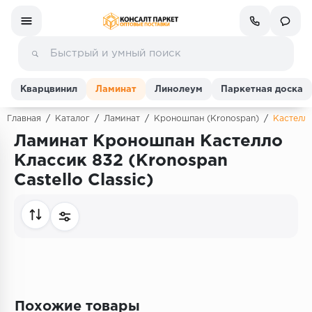
Кварцвинил
Ламинат
Линолеум
Паркетная доска
Главная
/
Каталог
/
Ламинат
/
Кроношпан (Kronospan)
/
Кастелло
Ламинат Кроношпан Кастелло
Ламинат
Классик 832 (Kronospan
Castello Classic)
Линолеум
Кварц-винил (ПВХ плитка)
Инженерная доска
Паркетная доска
Похожие товары