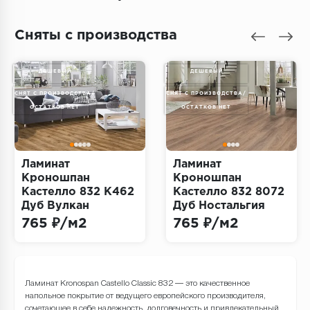
Террасная доска
Сняты с производства
Пробковое покрытие
Ковровая плитка
ДЕШЕВЫЙ
ДЕШЕВЫЙ
СНЯТ С ПРОИЗВОДСТВА/
СНЯТ С ПРОИЗВОДСТВА/
Плинтус
ОСТАТКОВ НЕТ
ОСТАТКОВ НЕТ
Подложка
Ламинат
Ламинат
Строительные материалы
Кроношпан
Кроношпан
Кастелло 832 К462
Кастелло 832 8072
Дуб Вулкан
Дуб Ностальгия
Золотой
(Kronospan
765 ₽/м2
765 ₽/м2
(Kronospan
Castello)
Castello)
Ламинат Kronospan Castello Classic 832 — это качественное
напольное покрытие от ведущего европейского производителя,
сочетающее в себе надежность, долговечность и привлекательный