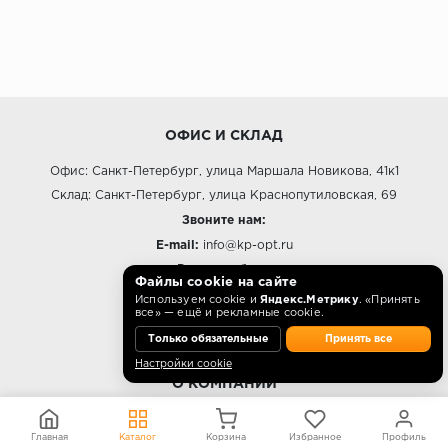
ОФИС И СКЛАД
Офис: Санкт-Петербург, улица Маршала Новикова, 41к1
Склад: Санкт-Петербург, улица Краснопутиловская, 69
Звоните нам:
E-mail:
info@kp-opt.ru
Режим работы
Файлы cookie на сайте
10:00 - 18:00 пн-пт.
Используем cookie и
Яндекс.Метрику
. «Принять
все» — ещё и рекламные cookie.
Только обязательные
Принять все
Настройки cookie
О КОМПАНИИ
Контакты
Главная
Каталог
Корзина
Избранное
Профиль
О компании