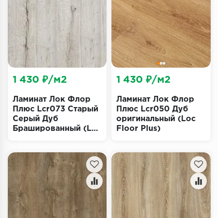
Террасная доска
Пробковое покрытие
Ковровая плитка
Плинтус
1 430 ₽/м2
1 430 ₽/м2
Подложка
Ламинат Лок Флор
Ламинат Лок Флор
Плюс Lcr073 Старый
Плюс Lcr050 Дуб
Серый Дуб
оригинальный (Loc
Строительные материалы
Брашированный (Loc
Floor Plus)
Floor Plus)