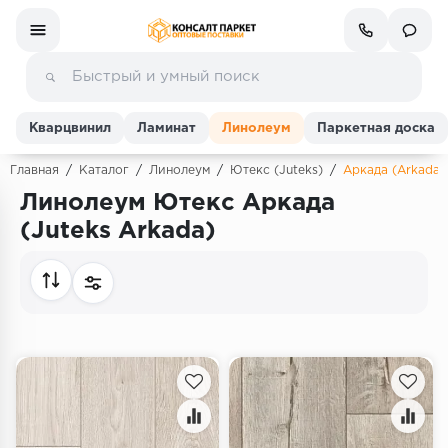
Кварцвинил
Ламинат
Линолеум
Паркетная доска
Главная
/
Каталог
/
Линолеум
/
Ютекс (Juteks)
/
Аркада (Arkada)
Линолеум Ютекс Аркада
Ламинат
(Juteks Arkada)
Линолеум
Кварц-винил (ПВХ плитка)
Инженерная доска
Паркетная доска