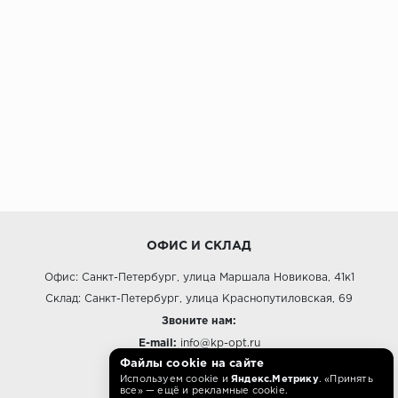
ОФИС И СКЛАД
Офис: Санкт-Петербург, улица Маршала Новикова, 41к1
Склад: Санкт-Петербург, улица Краснопутиловская, 69
Звоните нам:
E-mail:
info@kp-opt.ru
Файлы cookie на сайте
Режим работы
Используем cookie и
Яндекс.Метрику
. «Принять
10:00 - 18:00 пн-пт.
все» — ещё и рекламные cookie.