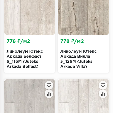
Террасная доска
Пробковое покрытие
Ковровая плитка
Плинтус
778 ₽/м2
778 ₽/м2
Подложка
Линолеум Ютекс
Линолеум Ютекс
Аркада Белфаст
Аркада Вилла
6_116M (Juteks
3_126M (Juteks
Строительные материалы
Arkada Belfast)
Arkada Villa)