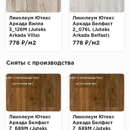
Линолеум Ютекс
Линолеум Ютекс
Аркада Вилла
Аркада Белфаст
3_126M (Juteks
2_076L (Juteks
Arkada Villa)
Arkada Belfast)
778 ₽/м2
778 ₽/м2
Сняты с производства
СНЯТ С ПРОИЗВОДСТВА/
СНЯТ С ПРОИЗВОДСТВА/
ОСТАТКОВ НЕТ
ОСТАТКОВ НЕТ
Линолеум Ютекс
Линолеум Ютекс
Аркада Белфаст
Аркада Белфаст
7_689M (Juteks
7_689M (Juteks