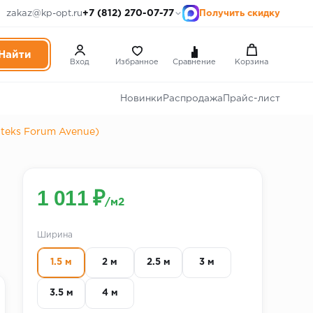
+7 (812) 270-07-77
zakaz@kp-opt.ru
Получить скидку
Вход
Избранное
Сравнение
Корзина
Новинки
Распродажа
Прайс-лист
teks Forum Avenue)
1 011 ₽
/м2
Ширина
1.5 м
2 м
2.5 м
3 м
3.5 м
4 м