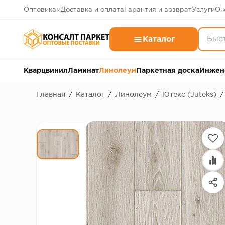
Оптовикам
Доставка и оплата
Гарантия и возврат
Услуги
О 
Каталог
Кварцвинил
Ламинат
Линолеум
Паркетная доска
Инжен
Главная
/
Каталог
/
Линолеум
/
Ютекс (Juteks)
/