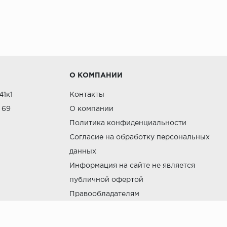
ятных условиях.
а, лиственница) могут быть как из цельного массива, та
мых под высоким давлением. Популярны благодаря больш
О КОМПАНИИ
41к1
Контакты
е впитывающий влагу, что делает его идеальным для п
 69
О компании
Политика конфиденциальности
Согласие на обработку персональных
данных
Информация на сайте не является
ментов интерьера
публичной офертой
Правообладателям