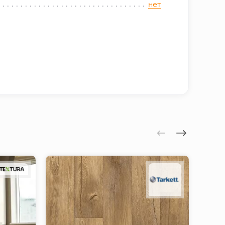
нет
инацию натуральных оттенков и
пен в различных вариантах оттенков и
рать наиболее подходящее время доставки
зоры между стеной и полом, не
ть уложен на любую ровную
 кабели, а также выполняется
ибкости, он легко подстраивается под
Санкт-Петербургу.
ества, стиля и удобства. Он придает
ются карты следующих платёжных систем:
ость. Будьте уверены, что с этим
вленной в заказе, изменение стоимости
и пр.), к сожалению, невозможно.