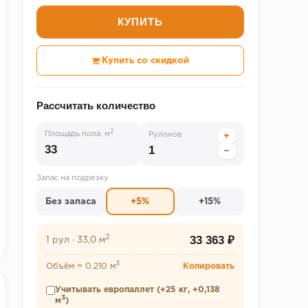
КУПИТЬ
Купить со скидкой
Рассчитать количество
2
Площадь пола, м
Рулонов
+
−
Запас на подрезку
Без запаса
+5%
+15%
2
33 363 ₽
1 рул
·
33,0 м
3
Объём ≈ 0,210 м
Копировать
Учитывать европаллет (+25 кг, +0,138
3
м
)