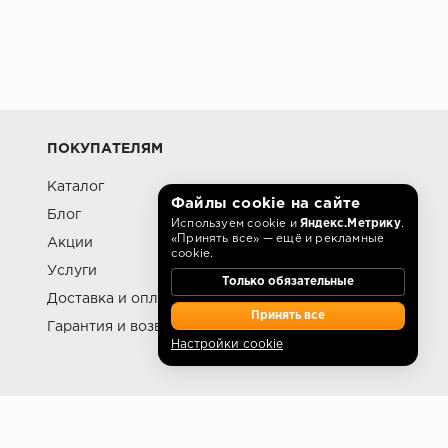
к и фанеры, что делает их более
ому ассортименту и доступной цене, но
ПОКУПАТЕЛЯМ
Каталог
омещений с повышенной влажностью.
Файлы cookie на сайте
Блог
Используем cookie и
Яндекс.Метрику
.
«Принять все» — ещё и рекламные
Акции
cookie.
Услуги
Только обязательные
Доставка и оплата
Принять все
Гарантия и возврат
Настройки cookie