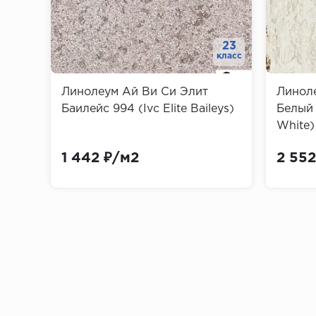
Составные из двух частей – внутренне
скрыть неровности стен.
23
класс
По методам декорирования
Линолеум Ай Ви Си Элит
Линоле
Баилейс 994 (Ivc Elite Baileys)
Белый 
Загрунтованные и неокрашенные, что 
White)
Пигментированные и окрашенные
1 442 ₽/м2
2 552
Покрытые пленкой ПВХ, имитирующей 
Материалы для изготовления пли
Массив дерева и деревянный шпон:
Плинтусы из дорогих лиственных поро