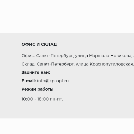
могут деформироваться в неблагопри
Плинтусы из хвойных пород (ель, сосн
доступными.
МДФ:
Изготавливаются из опилок, прессуе
чувствительны к влаге.
ОФИС И СКЛАД
ПВХ:
Офис: Санкт-Петербург, улица Маршала Новикова, 
Самый доступный по цене материал, н
Склад: Санкт-Петербург, улица Краснопутиловская,
Звоните нам:
E-mail:
info@kp-opt.ru
Критерии выбора
Режим работы
10:00 - 18:00 пн-пт.
Оттенок в соответствии с цветом эле
Тип напольного покрытия
Количество материала с запасом