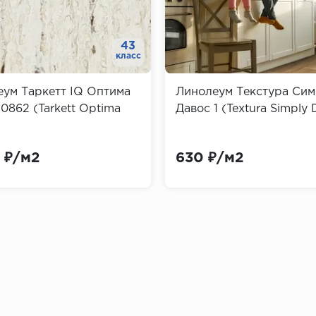
й (основа) и наружной (декоративная). В комплект вход
43
класс
ум Таркетт IQ Оптима
Линолеум Текстура Си
0862 (Tarkett Optima
Давос 1 (Textura Simply 
позволяет их красить
 ₽/м2
630 ₽/м2
различные породы дерева, мрамор и гранит
нтусов
д (бук, орех, дуб) отличаются экологичностью и надеж