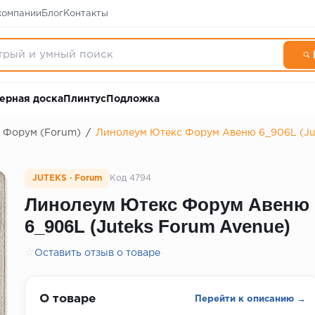
компании
Блог
Контакты
ерная доска
Плинтус
Подложка
Форум (Forum)
/
Линолеум Ютекс Форум Авеню 6_906L (Ju
JUTEKS · Forum
Код 4794
Линолеум Ютекс Форум Авеню
6_906L (Juteks Forum Avenue)
☆
Оставить отзыв о товаре
О товаре
Перейти к описанию →