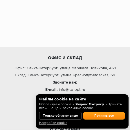
ОФИС И СКЛАД
Офис: Санкт-Петербург, улица Маршала Новикова, 41к1
Склад: Санкт-Петербург, улица Краснопутиловская, 69
Звоните нам:
E-mail:
info@kp-opt.ru
Режим работы
Файлы cookie на сайте
Используем cookie и
Яндекс.Метрику
. «Принять
10:00 - 18:00 пн-пт.
все» — ещё и рекламные cookie.
Только обязательные
Принять все
Настройки cookie