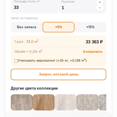
2
Площадь пола, м
Рулонов
+
−
Запас на подрезку
Без запаса
+5%
+15%
2
33 363 ₽
1 рул
·
33,0 м
3
Объём ≈ 0,210 м
Копировать
3
Учитывать европаллет (+25 кг, +0,138 м
)
Запрос оптовой цены
Другие цвета коллекции