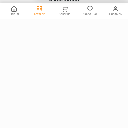
О КОМПАНИИ
Контакты
Главная
Каталог
Корзина
Избранное
Профиль
О компании
Политика конфиденциальности
Согласие на обработку персональных данных
Информация на сайте не является публичной офертой
Правообладателям
ПОКУПАТЕЛЯМ
Каталог
Блог
Акции
Услуги
Доставка и оплата
Гарантия и возврат