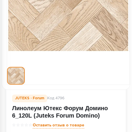
Террасная доска
Пробковое покрытие
Ковровая плитка
Плинтус
Подложка
Строительные материалы
JUTEKS · Forum
Код 4796
Линолеум Ютекс Форум Домино
6_120L (Juteks Forum Domino)
☆☆☆☆☆
Оставить отзыв о товаре