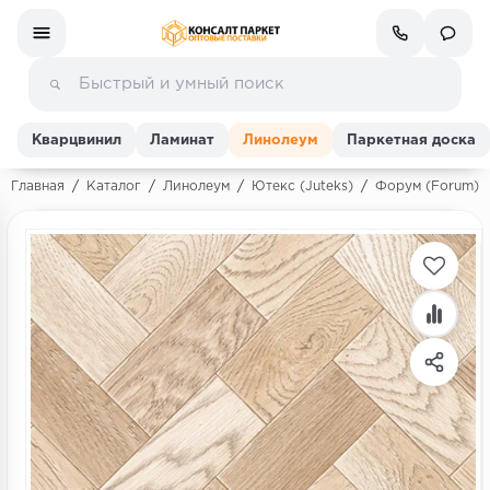
Кварцвинил
Ламинат
Линолеум
Паркетная доска
Главная
/
Каталог
/
Линолеум
/
Ютекс (Juteks)
/
Форум (Forum)
Ламинат
Линолеум
Кварц-винил (ПВХ плитка)
Инженерная доска
Паркетная доска