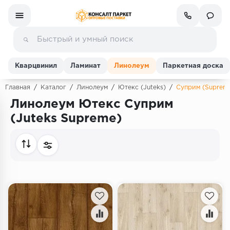
Кварцвинил
Ламинат
Линолеум
Паркетная доска
Главная
/
Каталог
/
Линолеум
/
Ютекс (Juteks)
/
Суприм (Suprem
Линолеум Ютекс Суприм
Ламинат
(Juteks Supreme)
Линолеум
Кварц-винил (ПВХ плитка)
Инженерная доска
Паркетная доска