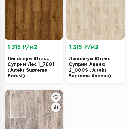
Террасная доска
Пробковое покрытие
Ковровая плитка
Плинтус
1 315 ₽/м2
1 315 ₽/м2
Подложка
Линолеум Ютекс
Линолеум Ютекс
Суприм Лес 1_7801
Суприм Авеню
(Juteks Supreme
2_000S (Juteks
Строительные материалы
Forest)
Supreme Avenue)