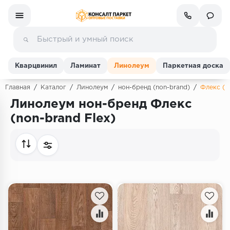
Кварцвинил
Ламинат
Линолеум
Паркетная доска
Главная
/
Каталог
/
Линолеум
/
нон-бренд (non-brand)
/
Флекс (F
Линолеум нон-бренд Флекс
Ламинат
(non-brand Flex)
Линолеум
Кварц-винил (ПВХ плитка)
Инженерная доска
Паркетная доска