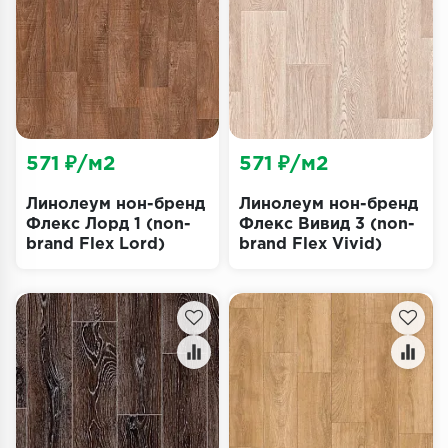
Террасная доска
Пробковое покрытие
Ковровая плитка
Плинтус
571 ₽/м2
571 ₽/м2
Подложка
Линолеум нон-бренд
Линолеум нон-бренд
Флекс Лорд 1 (non-
Флекс Вивид 3 (non-
brand Flex Lord)
brand Flex Vivid)
Строительные материалы