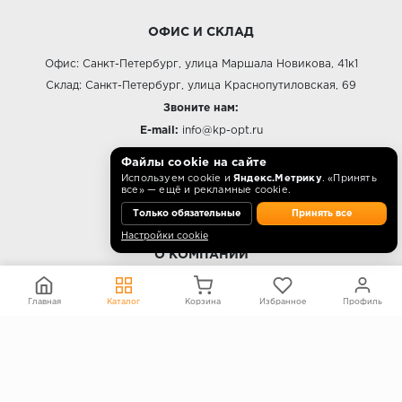
ОФИС И СКЛАД
Офис: Санкт-Петербург, улица Маршала Новикова, 41к1
Склад: Санкт-Петербург, улица Краснопутиловская, 69
Звоните нам:
E-mail:
info@kp-opt.ru
Режим работы
Файлы cookie на сайте
10:00 - 18:00 пн-пт.
Используем cookie и
Яндекс.Метрику
. «Принять
все» — ещё и рекламные cookie.
Только обязательные
Принять все
Настройки cookie
О КОМПАНИИ
Контакты
Главная
Каталог
Корзина
Избранное
Профиль
О компании
Политика конфиденциальности
Согласие на обработку персональных данных
Информация на сайте не является публичной офертой
Правообладателям