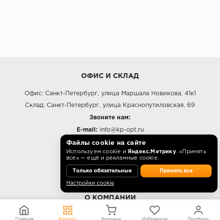
ОФИС И СКЛАД
Офис: Санкт-Петербург, улица Маршала Новикова, 41к1
Склад: Санкт-Петербург, улица Краснопутиловская, 69
Звоните нам:
E-mail:
info@kp-opt.ru
Режим работы
Файлы cookie на сайте
Используем cookie и
Яндекс.Метрику
. «Принять
10:00 - 18:00 пн-пт.
все» — ещё и рекламные cookie.
Только обязательные
Принять все
Настройки cookie
О КОМПАНИИ
Контакты
Главная
Каталог
Корзина
Избранное
Профиль