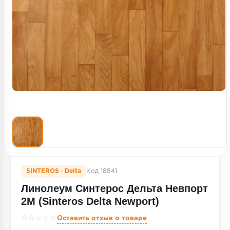
Террасная доска
Пробковое покрытие
Ковровая плитка
Плинтус
Подложка
Строительные материалы
SINTEROS · Delta
Код 18841
Линолеум Синтерос Дельта Невпорт
2M (Sinteros Delta Newport)
☆☆☆☆☆
Оставить отзыв о товаре