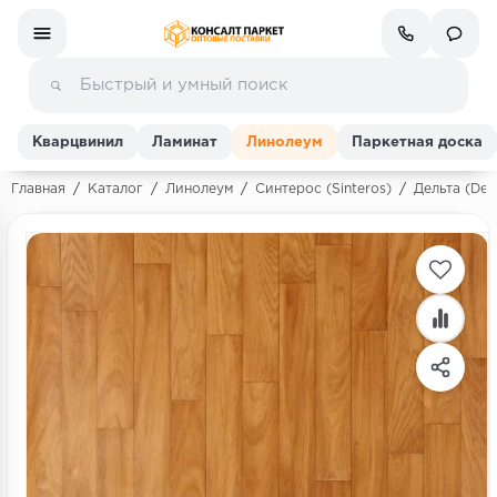
Кварцвинил
Ламинат
Линолеум
Паркетная доска
Главная
/
Каталог
/
Линолеум
/
Синтерос (Sinteros)
/
Дельта (Delt
Ламинат
Линолеум
Кварц-винил (ПВХ плитка)
Инженерная доска
Паркетная доска