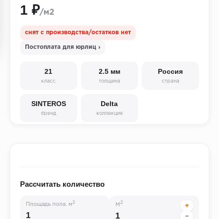
1 ₽
/м2
снят с производства/остатков нет
Постоплата для юрлиц ›
21
2.5 мм
Россия
класс
толщина
страна
SINTEROS
Delta
бренд
коллекция
Рассчитать количество
2
2
Площадь пола, м
М
+
−