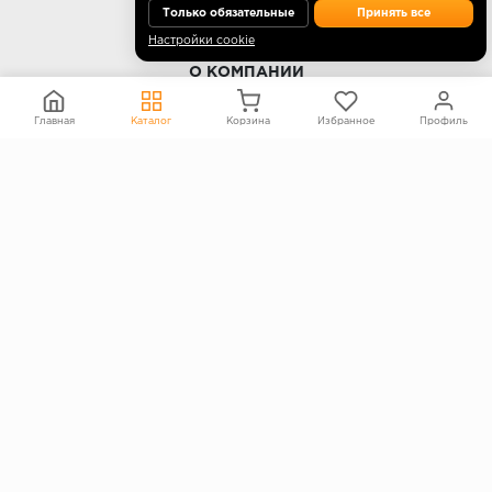
Только обязательные
Принять все
Настройки cookie
О КОМПАНИИ
Контакты
Главная
Каталог
Корзина
Избранное
Профиль
О компании
Политика конфиденциальности
Согласие на обработку персональных данных
Информация на сайте не является публичной офертой
Правообладателям
ПОКУПАТЕЛЯМ
Каталог
Блог
Акции
Услуги
Доставка и оплата
Гарантия и возврат