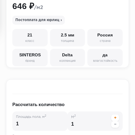
646 ₽
/м2
Постоплата для юрлиц ›
21
2.5 мм
Россия
класс
толщина
страна
SINTEROS
Delta
да
бренд
коллекция
влагостойкость
Рассчитать количество
2
2
Площадь пола, м
М
+
−