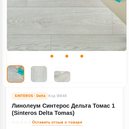
Террасная доска
Пробковое покрытие
Ковровая плитка
Плинтус
Подложка
Строительные материалы
SINTEROS · Delta
Код 18848
Линолеум Синтерос Дельта Томас 1
(Sinteros Delta Tomas)
☆☆☆☆☆
Оставить отзыв о товаре