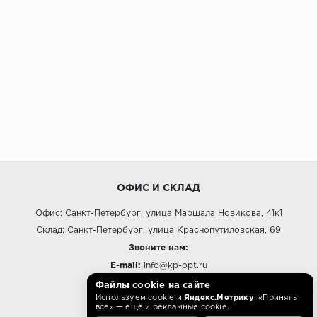
ОФИС И СКЛАД
Офис: Санкт-Петербург, улица Маршала Новикова, 41к1
Склад: Санкт-Петербург, улица Краснопутиловская, 69
Звоните нам:
E-mail:
info@kp-opt.ru
Режим работы
Файлы cookie на сайте
Используем cookie и
Яндекс.Метрику
. «Принять
10:00 - 18:00 пн-пт.
все» — ещё и рекламные cookie.