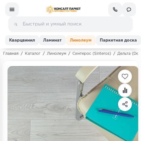
Кварцвинил
Ламинат
Линолеум
Паркетная доска
Главная
/
Каталог
/
Линолеум
/
Синтерос (Sinteros)
/
Дельта (Delt
Ламинат
Линолеум
Кварц-винил (ПВХ плитка)
Инженерная доска
Паркетная доска