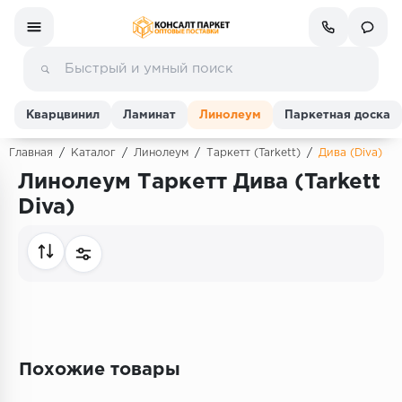
Кварцвинил
Ламинат
Линолеум
Паркетная доска
Главная
/
Каталог
/
Линолеум
/
Таркетт (Tarkett)
/
Дива (Diva)
Линолеум Таркетт Дива (Tarkett
Ламинат
Diva)
Линолеум
Кварц-винил (ПВХ плитка)
Инженерная доска
Паркетная доска
Похожие товары