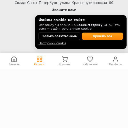
Склад: Санкт-Петербург, улица Краснопутиловская, 69
Звоните нам:
E-mail:
info@kp-opt.ru
Файлы cookie на сайте
Режим работы
Используем cookie и
Яндекс.Метрику
. «Принять
все» — ещё и рекламные cookie.
10:00 - 18:00 пн-пт.
Только обязательные
Принять все
Настройки cookie
О КОМПАНИИ
Главная
Каталог
Корзина
Избранное
Профиль
Контакты
О компании
Политика конфиденциальности
Согласие на обработку персональных данных
Информация на сайте не является публичной офертой
Правообладателям
ПОКУПАТЕЛЯМ
Каталог