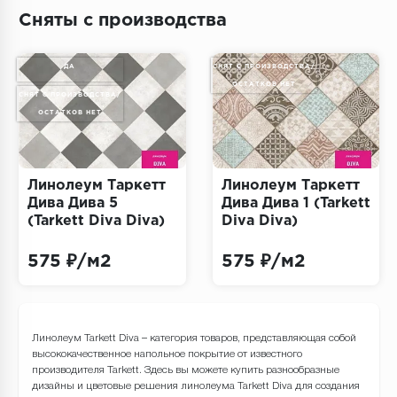
Террасная доска
Сняты с производства
Пробковое покрытие
ДА
СНЯТ С ПРОИЗВОДСТВА/
ОСТАТКОВ НЕТ
Ковровая плитка
СНЯТ С ПРОИЗВОДСТВА/
ОСТАТКОВ НЕТ
Плинтус
Подложка
Линолеум Таркетт
Линолеум Таркетт
Дива Дива 5
Дива Дива 1 (Tarkett
Строительные материалы
(Tarkett Diva Diva)
Diva Diva)
575 ₽/м2
575 ₽/м2
Линолеум Tarkett Diva – категория товаров, представляющая собой
высококачественное напольное покрытие от известного
производителя Tarkett. Здесь вы можете купить разнообразные
дизайны и цветовые решения линолеума Tarkett Diva для создания