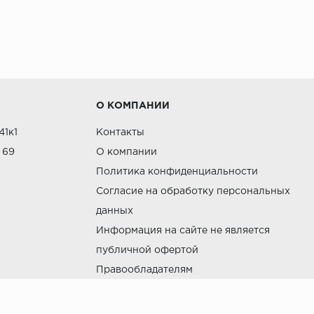
мых под высоким давлением. Популярны благодаря больш
е впитывающий влагу, что делает его идеальным для п
О КОМПАНИИ
41к1
Контакты
 69
О компании
Политика конфиденциальности
Согласие на обработку персональных
данных
ментов интерьера
Информация на сайте не является
публичной офертой
Правообладателям