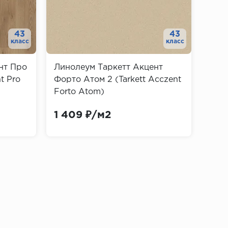
43
43
класс
класс
нт Про
Линолеум Таркетт Акцент
Лин
t Pro
Форто Атом 2 (Tarkett Acczent
Спек
Forto Atom)
Spec
1 409 ₽/м2
1 0
ностью, но имеют низкую пластичность и
к и фанеры, что делает их более