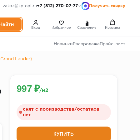
+7 (812) 270-07-77
zakaz@kp-opt.ru
Получить скидку
Вход
Избранное
Сравнение
Корзина
Новинки
Распродажа
Прайс-лист
 Grand Lauder)
997 ₽
р
/м2
снят с производства/остатков
нет
КУПИТЬ