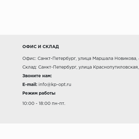
доступными.
МДФ:
Изготавливаются из опилок, прессуе
чувствительны к влаге.
ПВХ:
Самый доступный по цене материал, н
ОФИС И СКЛАД
Офис: Санкт-Петербург, улица Маршала Новикова, 
Склад: Санкт-Петербург, улица Краснопутиловская,
Критерии выбора
Звоните нам:
E-mail:
info@kp-opt.ru
Режим работы
Оттенок в соответствии с цветом эле
10:00 - 18:00 пн-пт.
Тип напольного покрытия
Количество материала с запасом
Характеристики помещения