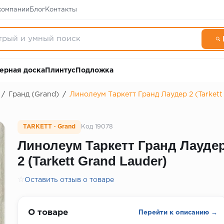
компании
Блог
Контакты
ерная доска
Плинтус
Подложка
/
Гранд (Grand)
/
Линолеум Таркетт Гранд Лаудер 2 (Tarkett
TARKETT · Grand
Код 19078
Линолеум Таркетт Гранд Лауде
2 (Tarkett Grand Lauder)
☆
Оставить отзыв о товаре
О товаре
Перейти к описанию →