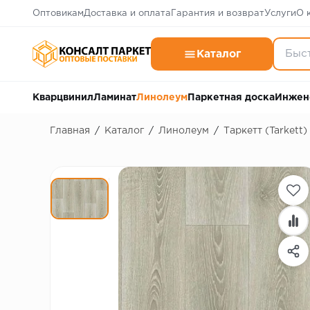
Оптовикам
Доставка и оплата
Гарантия и возврат
Услуги
О 
Каталог
Кварцвинил
Ламинат
Линолеум
Паркетная доска
Инжен
Главная
/
Каталог
/
Линолеум
/
Таркетт (Tarkett)