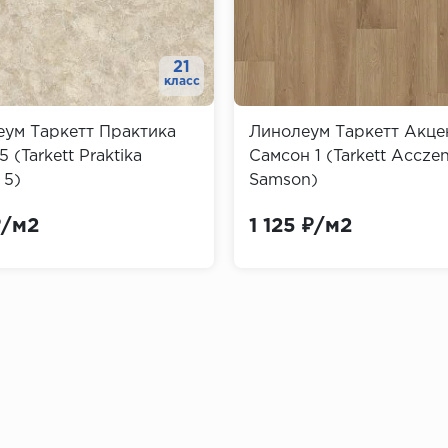
21
класс
ум Таркетт Практика
Линолеум Таркетт Акце
позволяет их красить
 (Tarkett Praktika
Самсон 1 (Tarkett Acczen
 5)
Samson)
различные породы дерева, мрамор и гранит
₽/м2
1 125 ₽/м2
нтусов
д (бук, орех, дуб) отличаются экологичностью и надеж
ятных условиях.
а, лиственница) могут быть как из цельного массива, та