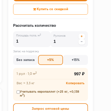
Купить со скидкой
Рассчитать количество
2
Площадь пола, м
Рулонов
+
−
Запас на подрезку
Без запаса
+5%
+15%
2
997 ₽
1 рул
·
1,0 м
Вес ≈ 3,3 кг
Копировать
Учитывать европаллет (+25 кг, +0,138
3
м
)
Запрос оптовой цены