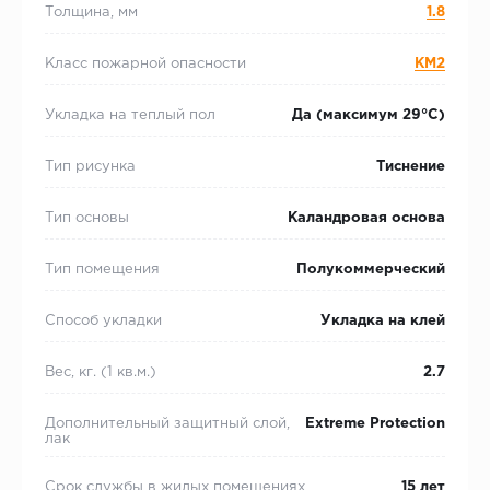
Толщина, мм
1.8
Класс пожарной опасности
КМ2
Укладка на теплый пол
Да (максимум 29°C)
Тип рисунка
Тиснение
Тип основы
Каландровая основа
Тип помещения
Полукоммерческий
Способ укладки
Укладка на клей
Вес, кг. (1 кв.м.)
2.7
Дополнительный защитный слой,
Extreme Protection
лак
Срок службы в жилых помещениях
15 лет