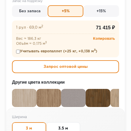
Запас на подрезку
Без запаса
+5%
+15%
2
71 415 ₽
1 рул
·
69,0 м
Вес ≈ 186,3 кг
Копировать
3
Объём ≈ 0,175 м
3
Учитывать европаллет (+25 кг, +0,138 м
)
Запрос оптовой цены
Другие цвета коллекции
Ширина
3 м
3.5 м