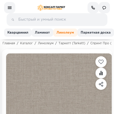
Кварцвинил
Ламинат
Линолеум
Паркетная доска
Главная
/
Каталог
/
Линолеум
/
Таркетт (Tarkett)
/
Спринт Про (Sp
Ламинат
Линолеум
Кварц-винил (ПВХ плитка)
Инженерная доска
Паркетная доска