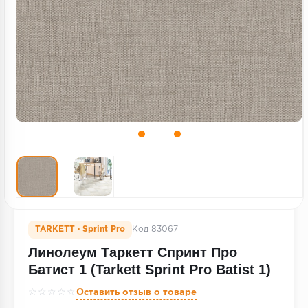
Террасная доска
Пробковое покрытие
Ковровая плитка
Плинтус
Подложка
Строительные материалы
TARKETT · Sprint Pro
Код 83067
Линолеум Таркетт Спринт Про
Батист 1 (Tarkett Sprint Pro Batist 1)
☆☆☆☆☆
Оставить отзыв о товаре