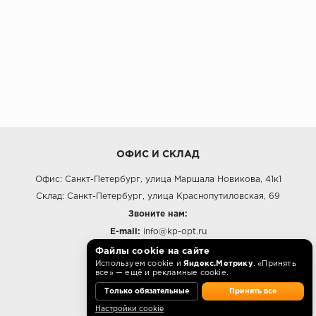
ОФИС И СКЛАД
Офис: Санкт-Петербург, улица Маршала Новикова, 41к1
Склад: Санкт-Петербург, улица Краснопутиловская, 69
Звоните нам:
E-mail:
info@kp-opt.ru
Режим работы
Файлы cookie на сайте
Используем cookie и
Яндекс.Метрику
. «Принять
10:00 - 18:00 пн-пт.
все» — ещё и рекламные cookie.
Только обязательные
Принять все
Настройки cookie