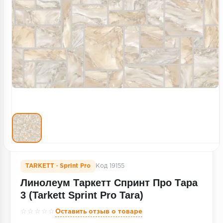
Террасная доска
Пробковое покрытие
Ковровая плитка
Плинтус
Подложка
Строительные материалы
TARKETT · Sprint Pro
Код 19155
Линолеум Таркетт Спринт Про Тара
3 (Tarkett Sprint Pro Tara)
☆☆☆☆☆
Оставить отзыв о товаре