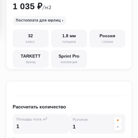
1 035 ₽
/м2
Постоплата для юрлиц ›
32
1.8 мм
Россия
класс
толщина
страна
TARKETT
Sprint Pro
бренд
коллекция
Рассчитать количество
2
Площадь пола, м
Рулонов
+
−