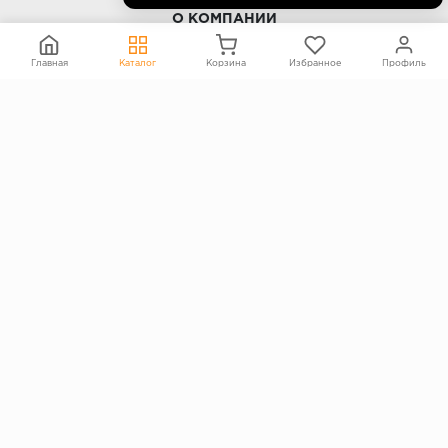
О КОМПАНИИ
Контакты
Главная
Каталог
Корзина
Избранное
Профиль
О компании
Политика конфиденциальности
Согласие на обработку персональных данных
Информация на сайте не является публичной офертой
Правообладателям
ПОКУПАТЕЛЯМ
Каталог
Блог
Акции
Услуги
Доставка и оплата
Гарантия и возврат