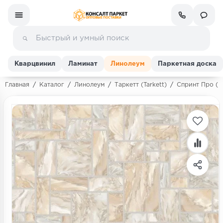
Кварцвинил
Ламинат
Линолеум
Паркетная доска
Главная
/
Каталог
/
Линолеум
/
Таркетт (Tarkett)
/
Спринт Про (Sp
Ламинат
Линолеум
Кварц-винил (ПВХ плитка)
Инженерная доска
Паркетная доска