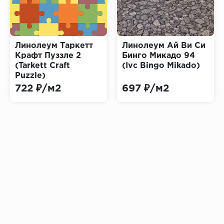
Линолеум Таркетт
Линолеум Ай Ви Си
Крафт Пуззле 2
Бинго Микадо 94
(Tarkett Craft
(Ivc Bingo Mikado)
Puzzle)
722 ₽/м2
697 ₽/м2