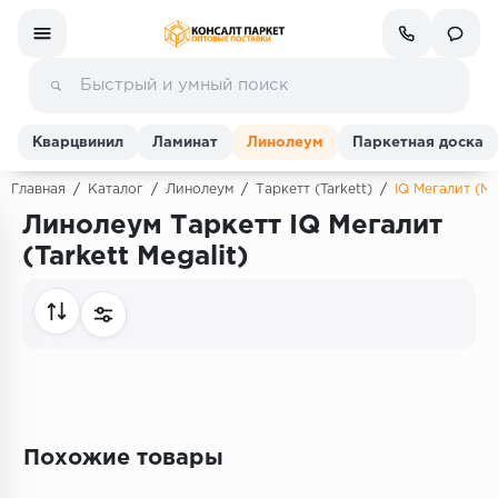
Кварцвинил
Ламинат
Линолеум
Паркетная доска
Главная
/
Каталог
/
Линолеум
/
Таркетт (Tarkett)
/
IQ Мегалит (Me
Линолеум Таркетт IQ Мегалит
Ламинат
(Tarkett Megalit)
Линолеум
Кварц-винил (ПВХ плитка)
Инженерная доска
Паркетная доска
Похожие товары