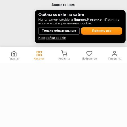
Звоните нам:
E-mail:
info@kp-opt.ru
Файлы cookie на сайте
Режим работы
Используем cookie и
Яндекс.Метрику
. «Принять
все» — ещё и рекламные cookie.
10:00 - 18:00 пн-пт.
Только обязательные
Принять все
Настройки cookie
О КОМПАНИИ
Главная
Каталог
Корзина
Избранное
Профиль
Контакты
О компании
Политика конфиденциальности
Согласие на обработку персональных данных
Информация на сайте не является публичной офертой
Правообладателям
ПОКУПАТЕЛЯМ
Каталог
Блог