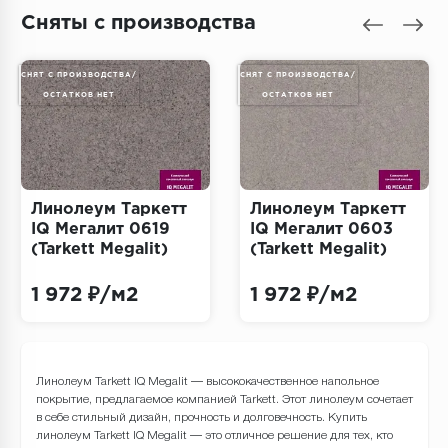
Террасная доска
Сняты с производства
Пробковое покрытие
СНЯТ С ПРОИЗВОДСТВА/
СНЯТ С ПРОИЗВОДСТВА/
ОСТАТКОВ НЕТ
ОСТАТКОВ НЕТ
Ковровая плитка
Плинтус
Подложка
Линолеум Таркетт
Линолеум Таркетт
IQ Мегалит 0619
IQ Мегалит 0603
Строительные материалы
(Tarkett Megalit)
(Tarkett Megalit)
1 972 ₽/м2
1 972 ₽/м2
Линолеум Tarkett IQ Megalit — высококачественное напольное
покрытие, предлагаемое компанией Tarkett. Этот линолеум сочетает
в себе стильный дизайн, прочность и долговечность. Купить
линолеум Tarkett IQ Megalit — это отличное решение для тех, кто