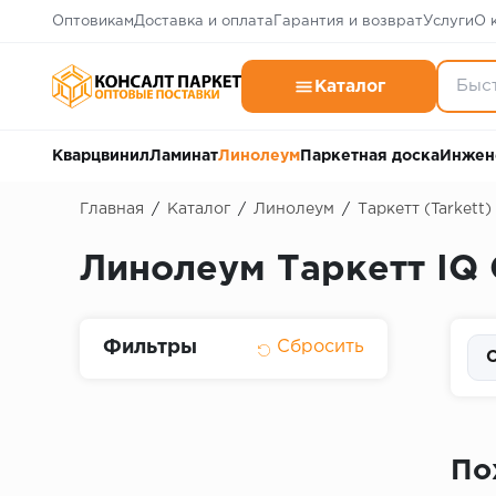
Оптовикам
Доставка и оплата
Гарантия и возврат
Услуги
О 
Каталог
Кварцвинил
Ламинат
Линолеум
Паркетная доска
Инжен
Главная
/
Каталог
/
Линолеум
/
Таркетт (Tarkett)
Линолеум Таркетт IQ 
Фильтры
С
По