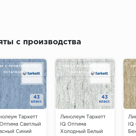
яты с производства
ЯТ С ПРОИЗВОДСТВА/
СНЯТ С ПРОИЗВОДСТВА/
СН
ОСТАТКОВ НЕТ
ОСТАТКОВ НЕТ
43
43
класс
класс
нолеум Таркетт
Линолеум Таркетт
Ли
 Оптима Светлый
IQ Оптима
IQ
асный Синий
Холодный Белый
Бе