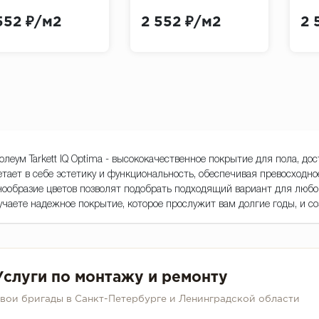
7 (Tarkett
0871 (Tarkett
(Ta
552 ₽/м2
2 552 ₽/м2
2 
tima Light Red
Optima Cool White)
Gre
e)
олеум Tarkett IQ Optima - высококачественное покрытие для пола, до
етает в себе эстетику и функциональность, обеспечивая превосходно
нообразие цветов позволят подобрать подходящий вариант для любого
учаете надежное покрытие, которое прослужит вам долгие годы, и со
Услуги по монтажу и ремонту
вои бригады в Санкт-Петербурге и Ленинградской области