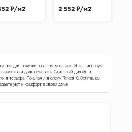
rkett Optima
Optima Grey White)
(Ta
552 ₽/м2
2 552 ₽/м2
2 
y Beige)
Bei
ступное для покупки в нашем магазине. Этот линолеум
е качество и долговечность. Стильный дизайн и
 интерьера. Покупая линолеум Tarkett IQ Optima, вы
здаете уют и комфорт в своем доме.