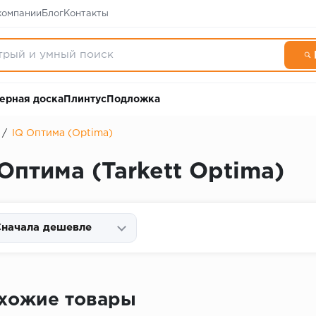
компании
Блог
Контакты
ерная доска
Плинтус
Подложка
/
IQ Оптима (Optima)
Оптима (Tarkett Optima)
начала дешевле
хожие товары