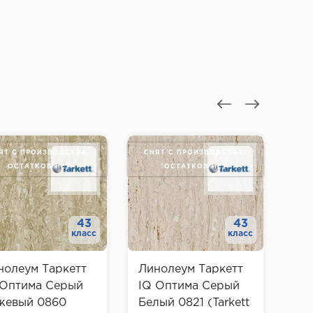
ЯТ С ПРОИЗВОДСТВА/
СНЯТ С ПРОИЗВОДСТВА/
СН
ОСТАТКОВ НЕТ
ОСТАТКОВ НЕТ
43
43
класс
класс
нолеум Таркетт
Линолеум Таркетт
Ли
 Оптима Серый
IQ Оптима Серый
IQ
жевый 0860
Белый 0821 (Tarkett
Се