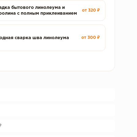
адка бытового линолеума и
от 320 ₽
ролина с полным приклеиванием
одная сварка шва линолеума
от 300 ₽
?