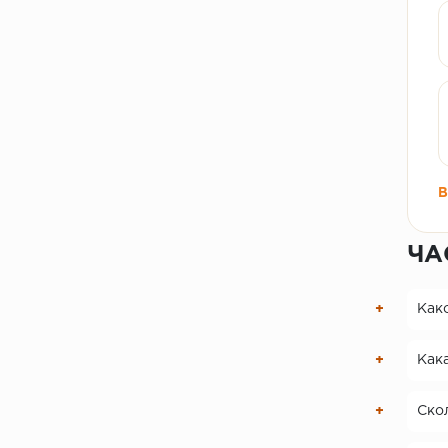
В
ЧА
Како
Кака
Скол