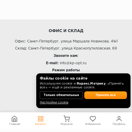
ОФИС И СКЛАД
Офис: Санкт-Петербург, улица Маршала Новикова, 41к1
Склад: Санкт-Петербург, улица Краснопутиловская, 69
Звоните нам:
E-mail:
info@kp-opt.ru
Режим работы
Файлы cookie на сайте
10:00 - 18:00 пн-пт.
Используем cookie и
Яндекс.Метрику
. «Принять
все» — ещё и рекламные cookie.
Только обязательные
Принять все
Настройки cookie
О КОМПАНИИ
Контакты
О компании
Главная
Каталог
Корзина
Избранное
Профиль
Политика конфиденциальности