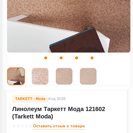
Террасная доска
Пробковое покрытие
Ковровая плитка
Плинтус
Подложка
Строительные материалы
TARKETT · Moda
Код 19126
Линолеум Таркетт Мода 121602
(Tarkett Moda)
☆☆☆☆☆
Оставить отзыв о товаре