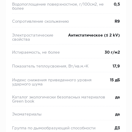
Водопоглощение поверхностное, г/100см2, не
0,5
более
Сопротивление скольжению
R9
Электростатические
Антистатическое (≤ 2 kV)
свойства
Истираемость, не более
30 г/м2
Показатель теплоусвоения, Вт/кв.м.•К
17,9
Индекс снижения приведенного уровня
15 дБ
ударного шума
Каталог экологически безопасных материалов
да
Green book
Экоматериалы
да
Группа по дымообразующей способности
Д3