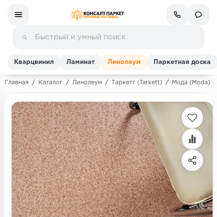
Кварцвинил
Ламинат
Линолеум
Паркетная доска
Главная
/
Каталог
/
Линолеум
/
Таркетт (Tarkett)
/
Мода (Moda)
/
Ламинат
Линолеум
Кварц-винил (ПВХ плитка)
Инженерная доска
Паркетная доска