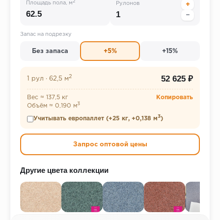
2
Площадь пола, м
Рулонов
+
−
Запас на подрезку
Без запаса
+5%
+15%
2
52 625 ₽
1 рул
·
62,5 м
Вес ≈ 137,5 кг
Копировать
3
Объём ≈ 0,190 м
3
Учитывать европаллет (+25 кг, +0,138 м
)
Запрос оптовой цены
Другие цвета коллекции