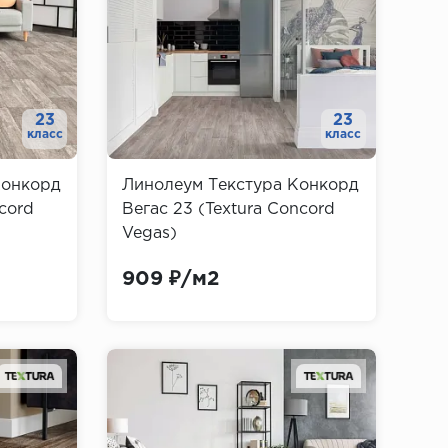
23
23
класс
класс
Конкорд
Линолеум Текстура Конкорд
cord
Вегас 23 (Textura Concord
Vegas)
909 ₽/м2