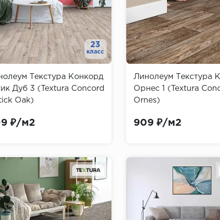
23
класс
нолеум Текстура Конкорд
Линолеум Текстура 
ик Дуб 3 (Textura Concord
Орнес 1 (Textura Con
ick Oak)
Ornes)
9 ₽/м2
909 ₽/м2