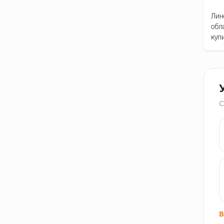
Лин
обл
куп
С
В