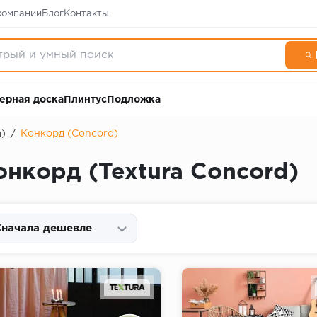
компании
Блог
Контакты
ерная доска
Плинтус
Подложка
a)
/
Конкорд (Concord)
нкорд (Textura Concord)
начала дешевле