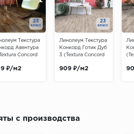
23
23
класс
класс
нолеум Текстура
Линолеум Текстура
Ли
нкорд Авентура
Конкорд Готик Дуб
Ко
Textura Concord
3 (Textura Concord
(Te
ntura)
Gotick Oak)
Or
9 ₽/м2
909 ₽/м2
90
яты с производства