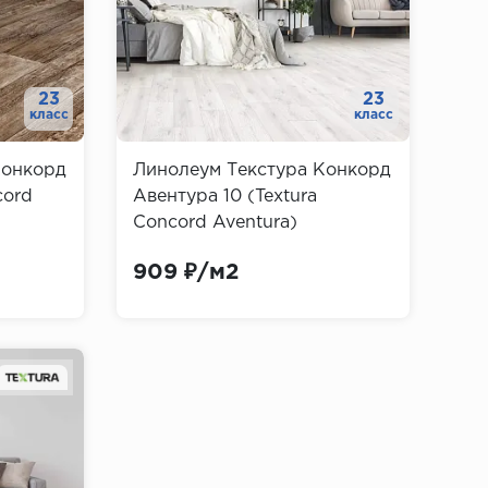
23
23
класс
класс
Конкорд
Линолеум Текстура Конкорд
cord
Авентура 10 (Textura
Concord Aventura)
909 ₽/м2