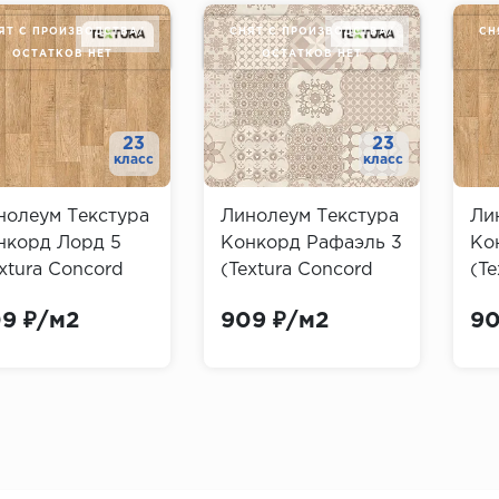
ЯТ С ПРОИЗВОДСТВА/
СНЯТ С ПРОИЗВОДСТВА/
СН
ОСТАТКОВ НЕТ
ОСТАТКОВ НЕТ
23
23
класс
класс
нолеум Текстура
Линолеум Текстура
Ли
нкорд Лорд 5
Конкорд Рафаэль 3
Ко
xtura Concord
(Textura Concord
(Te
rd)
Rafael)
Lo
9 ₽/м2
909 ₽/м2
90