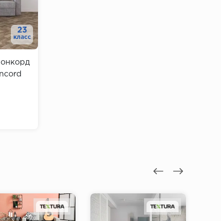
23
класс
Конкорд
ncord