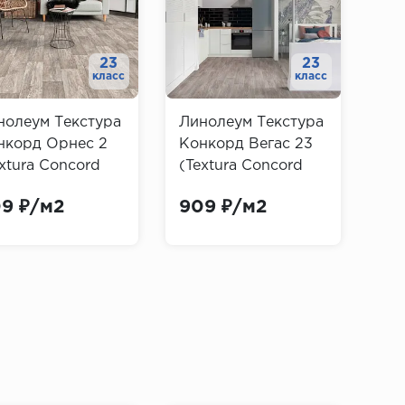
23
23
класс
класс
нолеум Текстура
Линолеум Текстура
Ли
нкорд Орнес 2
Конкорд Вегас 23
Ко
xtura Concord
(Textura Concord
(Te
nes)
Vegas)
Do
9 ₽/м2
909 ₽/м2
90