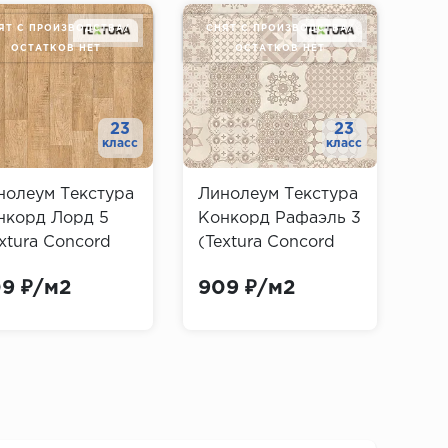
ЯТ С ПРОИЗВОДСТВА/
СНЯТ С ПРОИЗВОДСТВА/
СН
ОСТАТКОВ НЕТ
ОСТАТКОВ НЕТ
23
23
класс
класс
нолеум Текстура
Линолеум Текстура
Ли
нкорд Лорд 5
Конкорд Рафаэль 3
Ко
xtura Concord
(Textura Concord
(Te
rd)
Rafael)
Lor
9 ₽/м2
909 ₽/м2
90