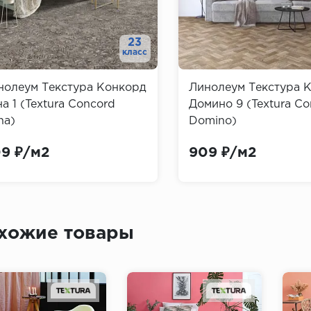
23
класс
нолеум Текстура Конкорд
Линолеум Текстура 
а 1 (Textura Concord
Домино 9 (Textura Co
na)
Domino)
9 ₽/м2
909 ₽/м2
хожие товары