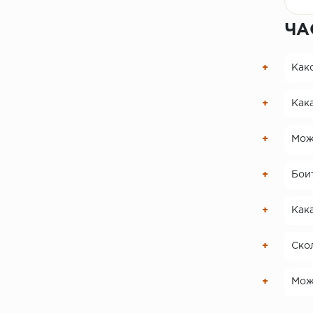
ЧА
Како
Кака
Мож
Боит
Кака
Скол
Можн