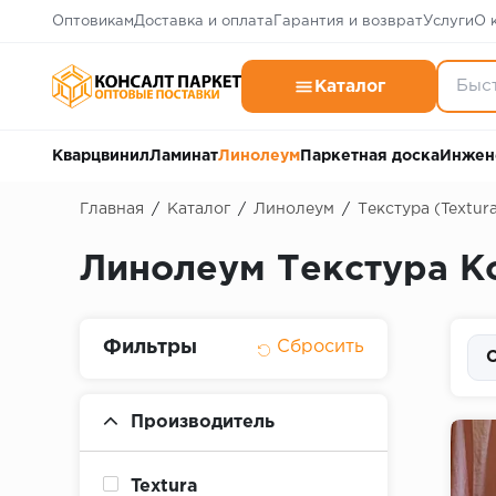
Оптовикам
Доставка и оплата
Гарантия и возврат
Услуги
О 
Каталог
Кварцвинил
Ламинат
Линолеум
Паркетная доска
Инжен
Главная
/
Каталог
/
Линолеум
/
Текстура (Textur
Линолеум Текстура Ко
Фильтры
С
Производитель
Textura