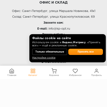
ОФИС И СКЛАД
Офис: Санкт-Петербург, улица Маршала Новикова, 41к1
Склад: Санкт-Петербург, улица Краснопутиловская, 69
Звоните нам:
E-mail:
info@kp-opt.ru
Режим работы
Файлы cookie на сайте
10:00 - 18:00 пн-пт.
Используем cookie и
Яндекс.Метрику
. «Принять
все» — ещё и рекламные cookie.
Только обязательные
Принять все
Настройки cookie
О КОМПАНИИ
Контакты
Главная
Каталог
Корзина
Избранное
Профиль
О компании
Политика конфиденциальности
Согласие на обработку персональных данных
Информация на сайте не является публичной офертой
Правообладателям