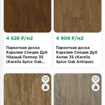
Террасная доска
Пробковое покрытие
Ковровая плитка
Плинтус
4 628 ₽/м2
4 906 ₽/м2
Подложка
Паркетная доска
Паркетная доска
Карелия Специя Дуб
Карелия Специя Дуб
Чёрный Пеппер 3S
Антик 3S (Karelia
Строительные материалы
(Karelia Spice Oak
Spice Oak Antique)
Black Pepper)