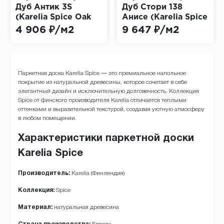
Дуб Антик 3S
Дуб Стори 138
(Karelia Spice Oak
Анисе (Karelia Spice
Antique)
Oak Story Anice)
4 906 ₽/м2
9 647 ₽/м2
Паркетная доска Karelia Spice — это премиальное напольное
покрытие из натуральной древесины, которое сочетает в себе
элегантный дизайн и исключительную долговечность. Коллекция
Spice от финского производителя Karelia отличается теплыми
оттенками и выразительной текстурой, создавая уютную атмосферу
в любом помещении.
Характеристики паркетной доски
Karelia Spice
Производитель:
Karelia (Финляндия)
Коллекция:
Spice
Материал:
натуральная древесина