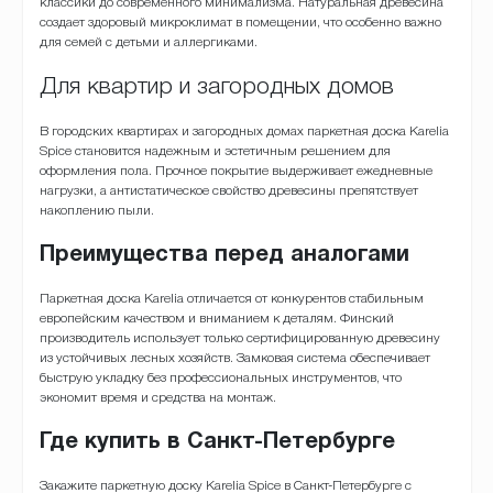
классики до современного минимализма. Натуральная древесина
создает здоровый микроклимат в помещении, что особенно важно
для семей с детьми и аллергиками.
Для квартир и загородных домов
В городских квартирах и загородных домах паркетная доска Karelia
Spice становится надежным и эстетичным решением для
оформления пола. Прочное покрытие выдерживает ежедневные
нагрузки, а антистатическое свойство древесины препятствует
накоплению пыли.
Преимущества перед аналогами
Паркетная доска Karelia отличается от конкурентов стабильным
европейским качеством и вниманием к деталям. Финский
производитель использует только сертифицированную древесину
из устойчивых лесных хозяйств. Замковая система обеспечивает
быструю укладку без профессиональных инструментов, что
экономит время и средства на монтаж.
Где купить в Санкт-Петербурге
Закажите паркетную доску Karelia Spice в Санкт-Петербурге с