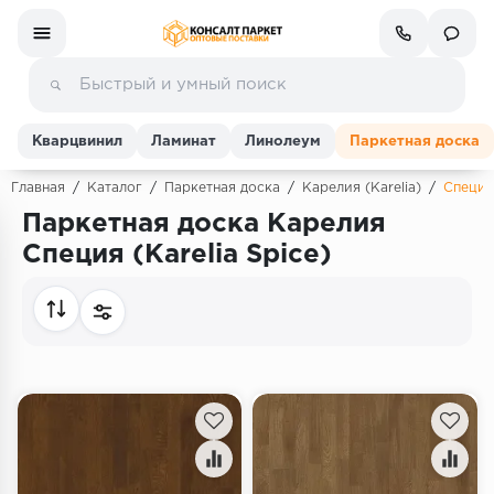
Кварцвинил
Ламинат
Линолеум
Паркетная доска
Главная
/
Каталог
/
Паркетная доска
/
Карелия (Karelia)
/
Специя
Паркетная доска Карелия
Ламинат
Специя (Karelia Spice)
Линолеум
Кварц-винил (ПВХ плитка)
Инженерная доска
Паркетная доска