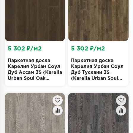
Террасная доска
Пробковое покрытие
Ковровая плитка
Плинтус
5 302 ₽/м2
5 302 ₽/м2
Подложка
Паркетная доска
Паркетная доска
Карелия Урбан Соул
Карелия Урбан Соул
Дуб Ассам 3S (Karelia
Дуб Тускани 3S
Строительные материалы
Urban Soul Oak
(Karelia Urban Soul
Assam)
Oak Tuscany)