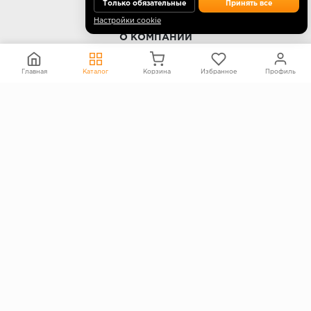
Только обязательные
Принять все
Настройки cookie
О КОМПАНИИ
Контакты
Главная
Каталог
Корзина
Избранное
Профиль
О компании
Политика конфиденциальности
Согласие на обработку персональных данных
Информация на сайте не является публичной офертой
Правообладателям
ПОКУПАТЕЛЯМ
Каталог
Блог
Акции
Услуги
Доставка и оплата
Гарантия и возврат