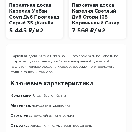
Паркетная доска
Паркетная доска
Карелия Урбан
Карелия Светлый
Соул Дуб Променад
Дуб Стори 138
Серый 3S (Karelia
Коричневый Сахар
Urban Soul Oak
(Karelia Light Oak
5 445 ₽/м2
7 568 ₽/м2
Promenade Grey)
Story Brown Sugar)
Паркетная доска Karelia Urban Soul — это премиальное напольное
покрытие с уникальным дизайном и натуральной древесной
текстурой, которое создает атмосферу современного городского
стиля в вашем интерьере.
Ключевые характеристики
Коллекция:
Urban Soul от Karelia
Материал:
натуральная древесина
Структура:
трехслойная конструкция
Отделка:
матовая или полуматовая поверхность