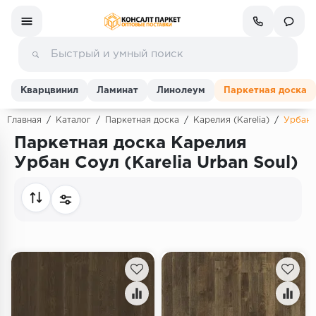
Кварцвинил
Ламинат
Линолеум
Паркетная доска
Главная
/
Каталог
/
Паркетная доска
/
Карелия (Karelia)
/
Урбан 
Паркетная доска Карелия
Ламинат
Урбан Соул (Karelia Urban Soul)
Линолеум
Кварц-винил (ПВХ плитка)
Инженерная доска
Паркетная доска