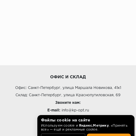
ОФИС И СКЛАД
Офис: Санкт-Петербург, улица Маршала Новикова, 41к1
Склад: Санкт-Петербург, улица Краснопутиловская, 69
Звоните нам:
E-mail:
info@kp-opt.ru
Режим работы
Файлы cookie на сайте
Используем cookie и
Яндекс.Метрику
. «Принять
10:00 - 18:00 пн-пт.
все» — ещё и рекламные cookie.