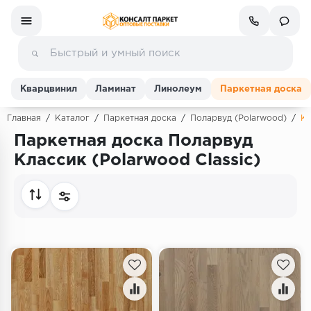
Кварцвинил
Ламинат
Линолеум
Паркетная доска
Главная
/
Каталог
/
Паркетная доска
/
Поларвуд (Polarwood)
/
Кл
Паркетная доска Поларвуд
Ламинат
Классик (Polarwood Classic)
Линолеум
Кварц-винил (ПВХ плитка)
Инженерная доска
Паркетная доска