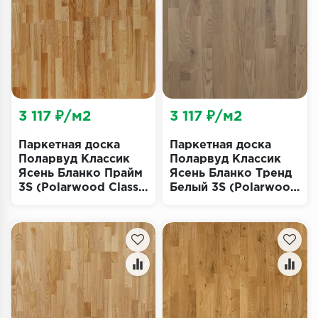
Террасная доска
Пробковое покрытие
Ковровая плитка
Плинтус
3 117 ₽/м2
3 117 ₽/м2
Подложка
Паркетная доска
Паркетная доска
Поларвуд Классик
Поларвуд Классик
Ясень Бланко Прайм
Ясень Бланко Тренд
Строительные материалы
3S (Polarwood Classic
Белый 3S (Polarwood
Blanko Prime)
Classic Blanco Trend
White)