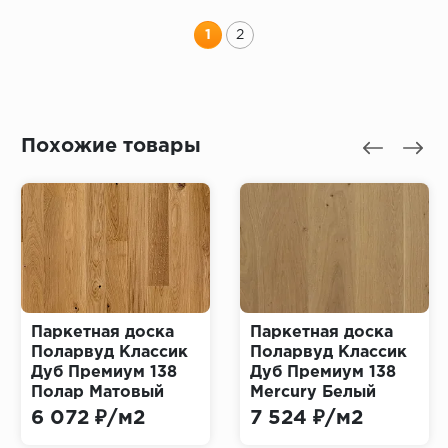
1
2
Похожие товары
Паркетная доска
Паркетная доска
Поларвуд Классик
Поларвуд Классик
Дуб Премиум 138
Дуб Премиум 138
Полар Матовый
Мercury Белый
(Polarwood Classic
Масло (Polarwood
6 072 ₽/м2
7 524 ₽/м2
Premium Polar
Classic Premium