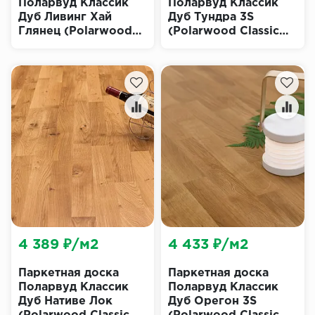
Поларвуд Классик
Поларвуд Классик
Дуб Ливинг Хай
Дуб Тундра 3S
Глянец (Polarwood
(Polarwood Classic
Classic Living High
Tundra)
Gloss)
4 389 ₽/м2
4 433 ₽/м2
Паркетная доска
Паркетная доска
Поларвуд Классик
Поларвуд Классик
Дуб Нативе Лок
Дуб Орегон 3S