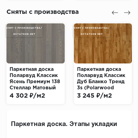
Matt)
White Oiled)
Сняты с производства
СНЯТ С ПРОИЗВОДСТВА/
СНЯТ С ПРОИЗВОДСТВА/
ОСТАТКОВ НЕТ
ОСТАТКОВ НЕТ
Паркетная доска
Паркетная доска
Поларвуд Классик
Поларвуд Классик
Ясень Премиум 138
Дуб Бланко Тренд
Стеллар Матовый
3s (Polarwood
(Polarwood Classic
Classic Blanco
4 302 ₽/м2
3 245 ₽/м2
Premium Stellar
Trend)
Matt)
Паркетная доска. Этапы укладки