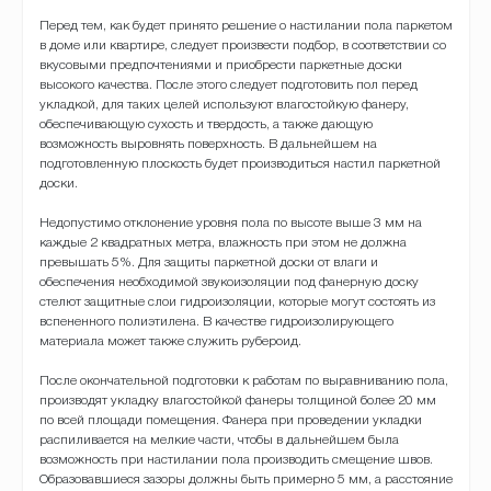
Перед
тем
,
как
будет
принято
решение
о
настилании
пола
паркетом
в
доме
или
квартире
,
следует
произвести
подбор
,
в
соответствии
со
вкусовыми
предпочтениями
и
приобрести
паркетные
доски
высокого
качества
.
После
этого
следует
подготовить
пол
перед
укладкой
,
для
таких
целей
используют
влагостойкую
фанеру
,
обеспечивающую
сухость
и
твердость
,
а
также
дающую
возможность
выровнять
поверхность
.
В
дальнейшем
на
подготовленную
плоскость
будет
производиться
настил
паркетной
доски
.
Недопустимо
отклонение
уровня
пола
по
высоте
выше
3
мм
на
каждые
2
квадратных
метра
,
влажность
при
этом
не
должна
превышать
5
%.
Для
защиты
паркетной
доски
от
влаги
и
обеспечения
необходимой
звукоизоляции
под
фанерную
доску
стелют
защитные
слои
гидроизоляции
,
которые
могут
состоять
из
вспененного
полиэтилена
.
В
качестве
гидроизолирующего
материала
может
также
служить
рубероид
.
После
окончательной
подготовки
к
работам
по
выравниванию
пола
,
производят
укладку
влагостойкой
фанеры
толщиной
более
20
мм
по
всей
площади
помещения
.
Фанера
при
проведении
укладки
распиливается
на
мелкие
части
,
чтобы
в
дальнейшем
была
возможность
при
настилании
пола
производить
смещение
швов
.
Образовавшиеся
зазоры
должны
быть
примерно
5
мм
,
а
расстояние