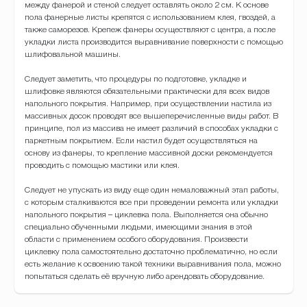
между
фанерой
и
стеной
следует
оставлять
около
2
см
.
К
основе
пола
фанерные
листы
крепятся
с
использованием
клея
,
гвоздей
,
а
также
саморезов
.
Крепеж
фанеры
осуществляют
с
центра
,
а
после
укладки
листа
производится
выравнивание
поверхности
с
помощью
шлифовальной
машины
.
Следует
заметить
,
что
процедуры
по
подготовке
,
укладке
и
шлифовке
являются
обязательными
практически
для
всех
видов
напольного
покрытия
.
Например
,
при
осуществлении
настила
из
массивных
досок
проводят
все
вышеперечисленные
виды
работ
.
В
принципе
,
пол
из
массива
не
имеет
различий
в
способах
укладки
с
паркетным
покрытием
.
Если
настил
будет
осуществляться
на
основу
из
фанеры
,
то
крепление
массивной
доски
рекомендуется
проводить
с
помощью
мастики
или
клея
.
Следует
не
упускать
из
виду
еще
один
немаловажный
этап
работы
,
с
которым
сталкиваются
все
при
проведении
ремонта
или
укладки
напольного
покрытия
–
циклевка
пола
.
Выполняется
она
обычно
специально
обученными
людьми
,
имеющими
знания
в
этой
области
с
применением
особого
оборудования
.
Произвести
циклевку
пола
самостоятельно
достаточно
проблематично
,
но
если
есть
желание
к
освоению
такой
техники
выравнивания
пола
,
можно
попытаться
сделать
её
вручную
либо
арендовать
оборудование
.