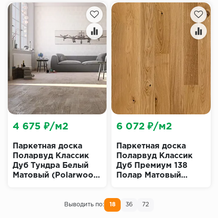
4 675 ₽/м2
6 072 ₽/м2
Паркетная доска
Паркетная доска
Поларвуд Классик
Поларвуд Классик
Дуб Тундра Белый
Дуб Премиум 138
Матовый (Polarwood
Полар Матовый
Classic Tundra White
(Polarwood Classic
Matt)
Premium Polar Matt)
Выводить по:
18
36
72