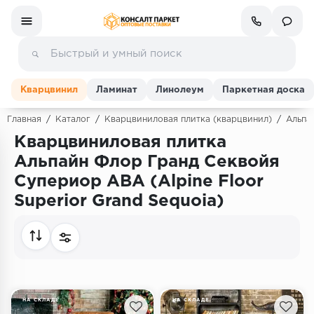
Кварцвинил
Ламинат
Линолеум
Паркетная доска
Главная
/
Каталог
/
Кварцвиниловая плитка (кварцвинил)
/
Альпай
Кварцвиниловая плитка
Ламинат
Альпайн Флор Гранд Секвойя
Супериор ABA (Alpine Floor
Линолеум
Superior Grand Sequoia)
Кварц-винил (ПВХ плитка)
Инженерная доска
Паркетная доска
НА СКЛАДЕ
НА СКЛАДЕ