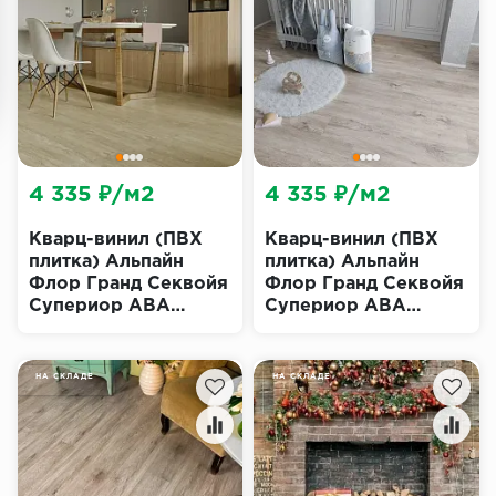
4 335 ₽/м2
4 335 ₽/м2
Кварц-винил (ПВХ
Кварц-винил (ПВХ
плитка) Альпайн
плитка) Альпайн
Флор Гранд Секвойя
Флор Гранд Секвойя
Супериор ABA
Супериор ABA
Сонома Эко 11-303
Карите Эко 11-903
(Alpine Floor
(Alpine Floor
Superior ECO Grand
Superior ECO Grand
НА СКЛАДЕ
НА СКЛАДЕ
Sequoia)
Sequoia)