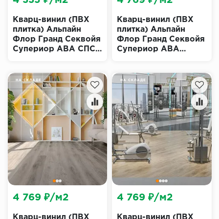
4 335 ₽/м2
4 769 ₽/м2
Кварц-винил (ПВХ
Кварц-винил (ПВХ
плитка) Альпайн
плитка) Альпайн
Флор Гранд Секвойя
Флор Гранд Секвойя
Супериор ABA СПС
Супериор ABA
ECO 11-1903 Вайпуа
Дейнтри Эко 11-1203
(Alpine Floor
(Alpine Floor
SUPERIOR GRAND
Superior ECO Grand
НА СКЛАДЕ
НА СКЛАДЕ
SEQUOIA SPC)
Sequoia)
4 769 ₽/м2
4 769 ₽/м2
Кварц-винил (ПВХ
Кварц-винил (ПВХ