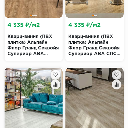
4 335 ₽/м2
4 335 ₽/м2
Кварц-винил (ПВХ
Кварц-винил (ПВХ
плитка) Альпайн
плитка) Альпайн
Флор Гранд Секвойя
Флор Гранд Секвойя
Супериор ABA
Супериор ABA СПС
Макадамия Эко 11-
ECO 11-603 Миндаль
1003 (Alpine Floor
(Alpine Floor
Superior ECO Grand
SUPERIOR GRAND
Sequoia)
SEQUOIA SPC)