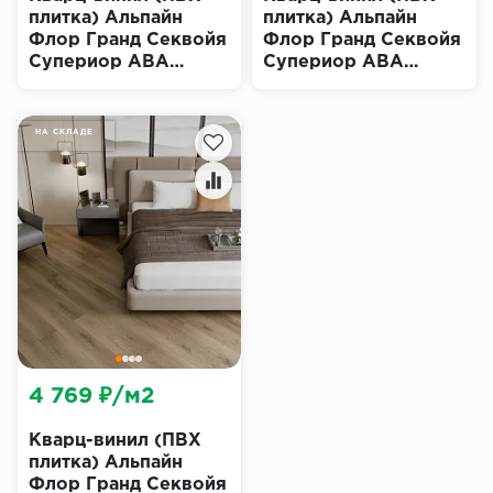
плитка) Альпайн
плитка) Альпайн
Флор Гранд Секвойя
Флор Гранд Секвойя
Супериор ABA
Супериор ABA
Клауд Эко 11-1503
Миндаль Эко 11-603
(Alpine Floor
(Alpine Floor
Superior ECO Grand
Superior ECO Grand
НА СКЛАДЕ
Sequoia)
Sequoia)
4 769 ₽/м2
Кварц-винил (ПВХ
плитка) Альпайн
Флор Гранд Секвойя