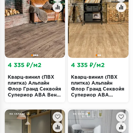
Террасная доска
Пробковое покрытие
Ковровая плитка
Плинтус
Подложка
4 335 ₽/м2
4 335 ₽/м2
Строительные материалы
Кварц-винил (ПВХ
Кварц-винил (ПВХ
плитка) Альпайн
плитка) Альпайн
Флор Гранд Секвойя
Флор Гранд Секвойя
Супериор ABA Венге
Супериор ABA
Грей Эко 11-803
Камфора Эко 11-503
(Alpine Floor
(Alpine Floor
Superior ECO Grand
Superior ECO Grand
НА СКЛАДЕ
НА СКЛАДЕ
Sequoia)
Sequoia)