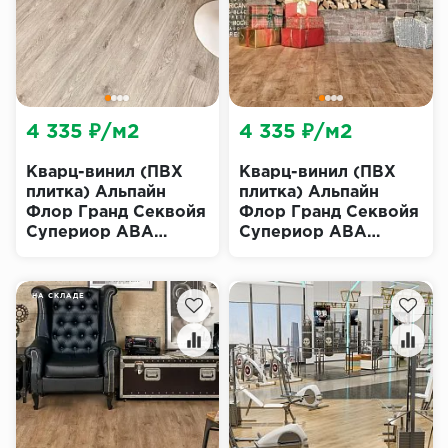
4 335 ₽/м2
4 335 ₽/м2
Кварц-винил (ПВХ
Кварц-винил (ПВХ
плитка) Альпайн
плитка) Альпайн
Флор Гранд Секвойя
Флор Гранд Секвойя
Супериор ABA
Супериор ABA
Атланта Эко 11-203
Гевуина Эко 11-703
(Alpine Floor
(Alpine Floor
Superior ECO Grand
Superior ECO Grand
НА СКЛАДЕ
Sequoia)
Sequoia)