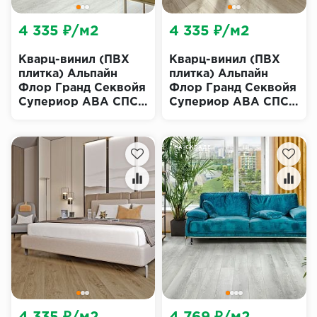
4 335 ₽/м2
4 335 ₽/м2
Кварц-винил (ПВХ
Кварц-винил (ПВХ
плитка) Альпайн
плитка) Альпайн
Флор Гранд Секвойя
Флор Гранд Секвойя
Супериор ABA СПС
Супериор ABA СПС
ECO 11-1203 Дейнтри
ECO 11-1503 Клауд
(Alpine Floor
(Alpine Floor
SUPERIOR GRAND
SUPERIOR GRAND
НА СКЛАДЕ
SEQUOIA SPC)
SEQUOIA SPC)