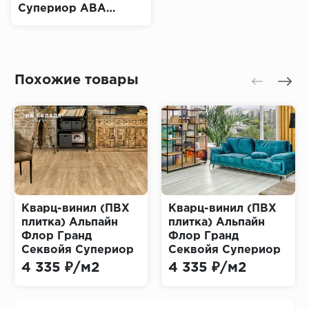
Супериор ABA
Вайпуа Эко 11-1903
(Alpine Floor
Superior ECO Grand
Sequoia)
Похожие товары
НА СКЛАДЕ
Кварц-винил (ПВХ
Кварц-винил (ПВХ
плитка) Альпайн
плитка) Альпайн
Флор Гранд
Флор Гранд
Секвойя Супериор
Секвойя Супериор
ABA Камфора Эко
ABA СПС ECO 11-
4 335 ₽/м2
4 335 ₽/м2
11-503 (Alpine Floor
1203 Дейнтри
Superior ECO Grand
(Alpine Floor
Sequoia)
SUPERIOR GRAND