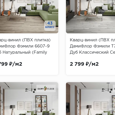
43
класс
арц-винил (ПВХ плитка)
Кварц-винил (ПВХ п
миФлор Фэмили 6607-9
ДамиФлор Фэмили T
б Натуральный (Family
Дуб Классический С
my Floor)
(Family Damy Floor)
799 ₽/м2
2 799 ₽/м2