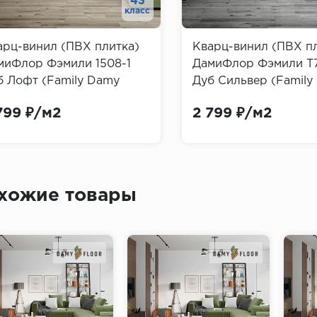
43
класс
арц-винил (ПВХ плитка)
Кварц-винил (ПВХ п
миФлор Фэмили 1508-1
ДамиФлор Фэмили T
б Лофт (Family Damy
Дуб Сильвер (Family
or)
Floor)
799 ₽/м2
2 799 ₽/м2
хожие товары