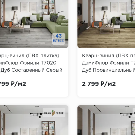
43
класс
арц-винил (ПВХ плитка)
Кварц-винил (ПВХ п
миФлор Фэмили T7020-
ДамиФлор Фэмили T
 Дуб Состаренный Серый
Дуб Провинциальны
mily Damy Floor)
(Family Damy Floor)
799 ₽/м2
2 799 ₽/м2