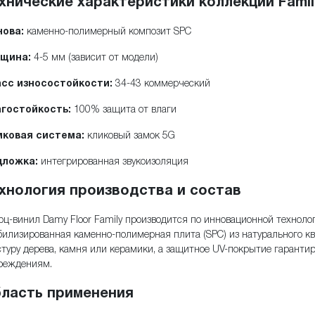
хнические характеристики коллекции Famil
ова:
каменно-полимерный композит SPC
щина:
4-5 мм (зависит от модели)
сс износостойкости:
34-43 коммерческий
гостойкость:
100% защита от влаги
ковая система:
кликовый замок 5G
дложка:
интегрированная звукоизоляция
хнология производства и состав
рц-винил Damy Floor Family производится по инновационной технолог
билизированная каменно-полимерная плита (SPC) из натурального кв
стуру дерева, камня или керамики, а защитное UV-покрытие гаранти
реждениям.
ласть применения