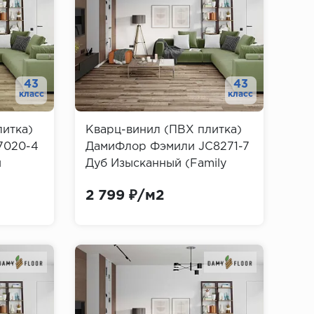
43
43
класс
класс
литка)
Кварц-винил (ПВХ плитка)
7020-4
ДамиФлор Фэмили JC8271-7
й
Дуб Изысканный (Family
Damy Floor)
2 799 ₽/м2