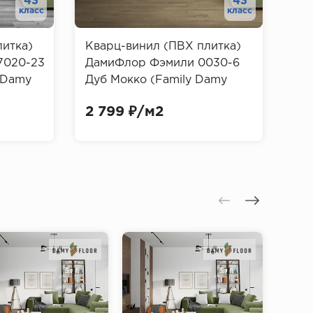
43
43
класс
класс
литка)
Кварц-винил (ПВХ плитка)
7020-23
ДамиФлор Фэмили 0030-6
 Damy
Дуб Мокко (Family Damy
Floor)
2 799 ₽/м2