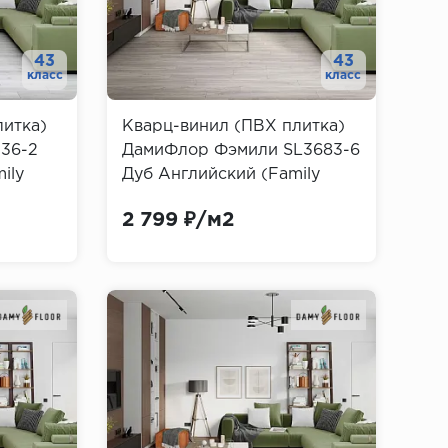
43
43
класс
класс
литка)
Кварц-винил (ПВХ плитка)
36-2
ДамиФлор Фэмили SL3683-6
ily
Дуб Английский (Family
Damy Floor)
2 799 ₽/м2