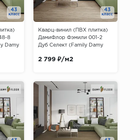
43
43
класс
класс
литка)
Кварц-винил (ПВХ плитка)
48-8
ДамиФлор Фэмили 001-2
ly Damy
Дуб Селект (Family Damy
Floor)
2 799 ₽/м2