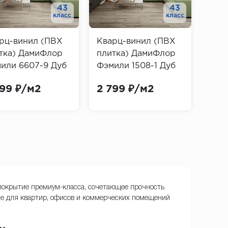
43
43
класс
класс
рц-винил (ПВХ
Кварц-винил (ПВХ
Ква
тка) ДамиФлор
плитка) ДамиФлор
пли
или 6607-9 Дуб
Фэмили 1508-1 Дуб
Фэм
уральный (Family
Лофт (Family Damy
Дуб 
799 ₽/м2
2 799 ₽/м2
2 7
y Floor)
Floor)
Damy
 покрытие премиум-класса, сочетающее прочность
ие для квартир, офисов и коммерческих помещений