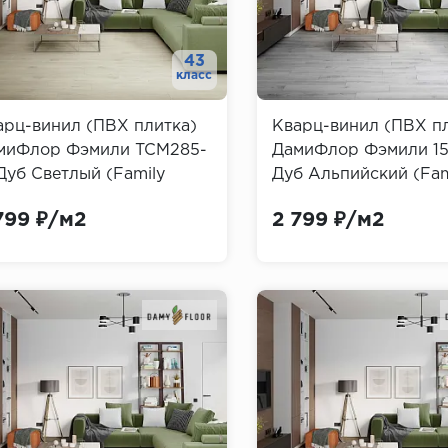
43
класс
арц-винил (ПВХ плитка)
Кварц-винил (ПВХ п
миФлор Фэмили TCM285-
ДамиФлор Фэмили 15
Дуб Светлый (Family
Дуб Альпийский (Fam
my Floor)
Damy Floor)
799 ₽/м2
2 799 ₽/м2