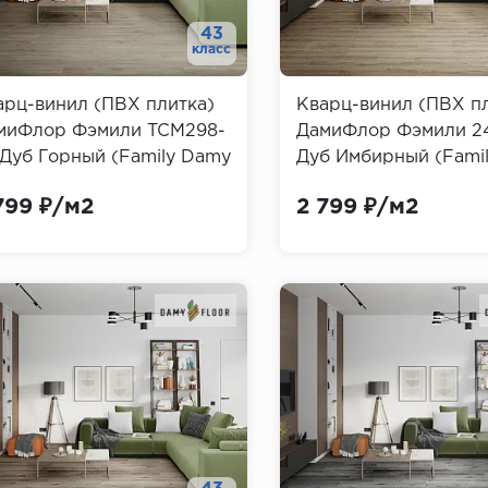
43
класс
арц-винил (ПВХ плитка)
Кварц-винил (ПВХ п
миФлор Фэмили TCM298-
ДамиФлор Фэмили 2
 Дуб Горный (Family Damy
Дуб Имбирный (Fami
or)
Floor)
799 ₽/м2
2 799 ₽/м2