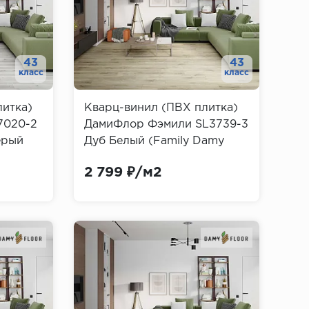
43
43
класс
класс
литка)
Кварц-винил (ПВХ плитка)
7020-2
ДамиФлор Фэмили SL3739-3
ерый
Дуб Белый (Family Damy
Floor)
2 799 ₽/м2