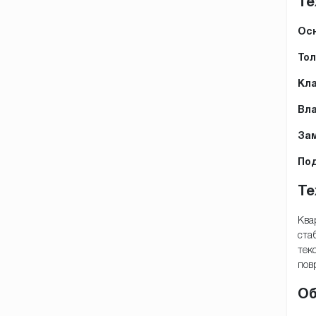
Те
Осн
Тол
Кла
Вла
Зам
По
Те
Ква
ста
тек
пов
Об