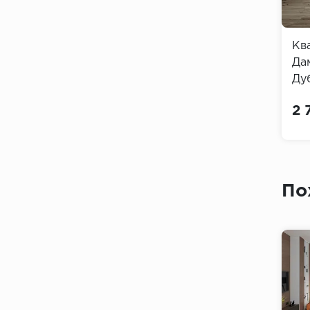
Кв
Да
Ду
Flo
2 
По