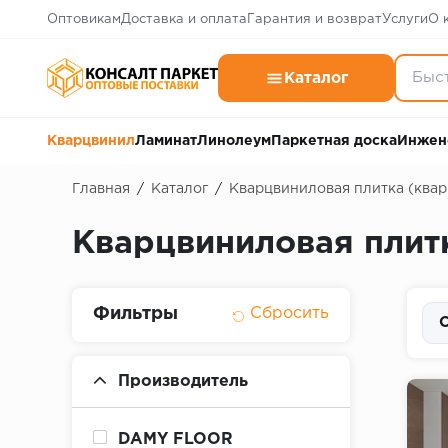
Оптовикам
Доставка и оплата
Гарантия и возврат
Услуги
О 
Каталог
Кварцвинил
Ламинат
Линолеум
Паркетная доска
Инжен
Главная
/
Каталог
/
Кварцвиниловая плитка (ква
Кварцвиниловая плит
Фильтры
С
Производитель
DAMY FLOOR