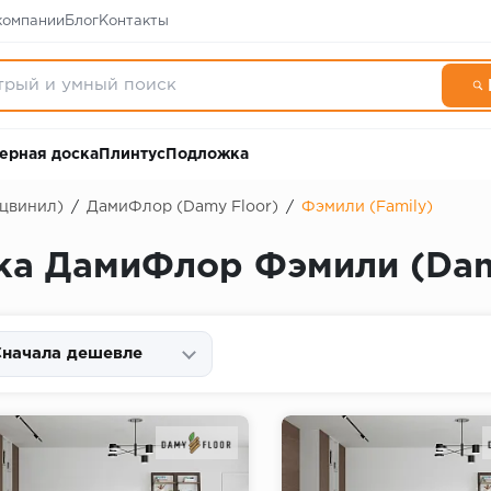
компании
Блог
Контакты
ерная доска
Плинтус
Подложка
рцвинил)
/
ДамиФлор (Damy Floor)
/
Фэмили (Family)
ка ДамиФлор Фэмили (Damy
начала дешевле