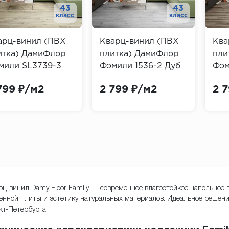
43
43
класс
класс
арц-винил (ПВХ
Кварц-винил (ПВХ
Ква
итка) ДамиФлор
плитка) ДамиФлор
пли
мили SL3739-3
Фэмили 1536-2 Дуб
Фэм
б Белый (Family
Альпийский (Family
Нат
799 ₽/м2
2 799 ₽/м2
2 
my Floor)
Damy Floor)
Dam
рц-винил Damy Floor Family — современное влагостойкое напольное
енной плиты и эстетику натуральных материалов. Идеальное решен
кт-Петербурга.