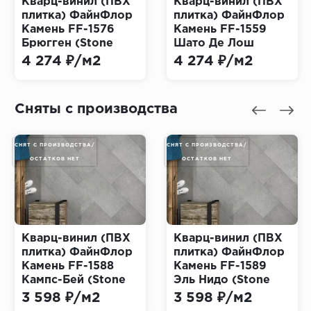
Кварц-винил (ПВХ
Кварц-винил (ПВХ
плитка) ФайнФлор
плитка) ФайнФлор
Камень FF-1576
Камень FF-1559
Брюгген (Stone
Шато Де Лош
Fine Floor)
(Stone Fine Floor)
4 274 ₽/м2
4 274 ₽/м2
Сняты с производства
СНЯТ С ПРОИЗВОДСТВА/
СНЯТ С ПРОИЗВОДСТВА/
ОСТАТКОВ НЕТ
ОСТАТКОВ НЕТ
Кварц-винил (ПВХ
Кварц-винил (ПВХ
плитка) ФайнФлор
плитка) ФайнФлор
Камень FF-1588
Камень FF-1589
Кампс-Бей (Stone
Эль Нидо (Stone
Fine Floor)
Fine Floor)
3 598 ₽/м2
3 598 ₽/м2