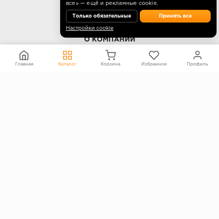
все» — ещё и рекламные cookie.
Только обязательные
Принять все
Настройки cookie
О КОМПАНИИ
Контакты
Главная
Каталог
Корзина
Избранное
Профиль
О компании
Политика конфиденциальности
Согласие на обработку персональных данных
Информация на сайте не является публичной офертой
Правообладателям
ПОКУПАТЕЛЯМ
Каталог
Блог
Акции
Услуги
Доставка и оплата
Гарантия и возврат