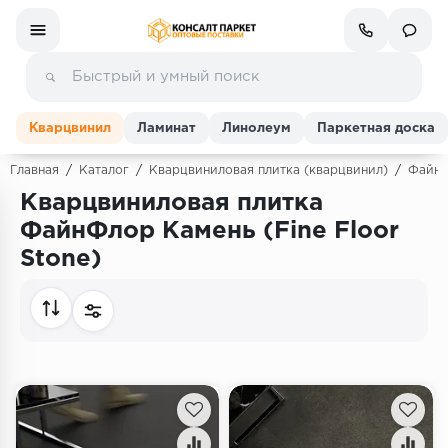
Кварцвинил
Ламинат
Линолеум
Паркетная доска
Главная
/
Каталог
/
Кварцвиниловая плитка (кварцвинил)
/
ФайнФ
Кварцвиниловая плитка
Ламинат
ФайнФлор Камень (Fine Floor
Stone)
Линолеум
Кварц-винил (ПВХ плитка)
Инженерная доска
Паркетная доска