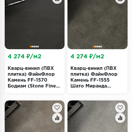
Террасная доска
Пробковое покрытие
Ковровая плитка
Плинтус
4 274 ₽/м2
4 274 ₽/м2
Подложка
Кварц-винил (ПВХ
Кварц-винил (ПВХ
Строительные материалы
плитка) ФайнФлор
плитка) ФайнФлор
Камень FF-1570
Камень FF-1555
Бодиам (Stone Fine
Шато Миранда
Floor)
(Stone Fine Floor)