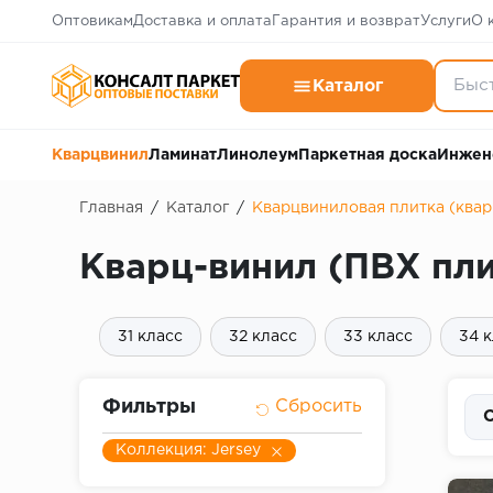
Оптовикам
Доставка и оплата
Гарантия и возврат
Услуги
О 
Каталог
Кварцвинил
Ламинат
Линолеум
Паркетная доска
Инжен
Главная
/
Каталог
/
Кварцвиниловая плитка (ква
Кварц-винил (ПВХ пли
31 класс
32 класс
33 класс
34 
Фильтры
С
Коллекция: Jersey