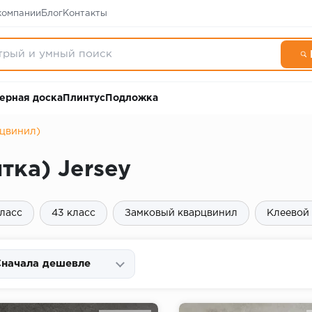
компании
Блог
Контакты
ерная доска
Плинтус
Подложка
рцвинил)
тка) Jersey
класс
43 класс
Замковый кварцвинил
Клеевой
начала дешевле