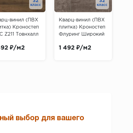
32
32
класс
класс
арц-винил (ПВХ
Кварц-винил (ПВХ
Кв
итка) Кроностеп
плитка) Кроностеп
пл
С Z211 Товнхалл
Флуринг Широкий
Ви
б (Kronostep SPC
R116 Ирон
2.5
492 ₽/м2
1 492 ₽/м2
3 
nhall Oak)
Империал
По
(Kronostep Flooring
Vin
Wide Iron Imperial)
нный выбор для вашего