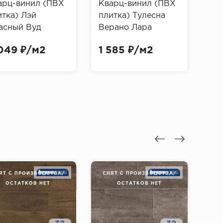
арц-винил (ПВХ
Кварц-винил (ПВХ
Кв
итка) Лэй
плитка) Тулесна
пл
асный Вуд
Верано Лара
A8
урел Дуб 51230
(Tulesna Verano
(Be
049 ₽/м2
1 585 ₽/м2
2 
ay Red Wood
Lara)
rel Oak)
ЯТ С ПРОИЗВОДСТВА/
СНЯТ С ПРОИЗВОДСТВА/
СН
ОСТАТКОВ НЕТ
ОСТАТКОВ НЕТ