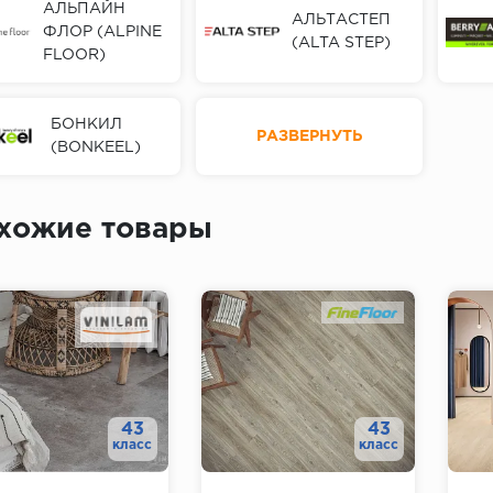
АЛЬПАЙН
АЛЬТАСТЕП
ФЛОР (ALPINE
(ALTA STEP)
FLOOR)
БОНКИЛ
РАЗВЕРНУТЬ
(BONKEEL)
хожие товары
43
43
класс
класс