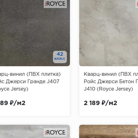
42
класс
арц-винил (ПВХ плитка)
Кварц-винил (ПВХ п
йс Джерси Гранде J407
Ройс Джерси Бетон 
yce Jersey)
J410 (Royce Jersey)
189 ₽/м2
2 189 ₽/м2