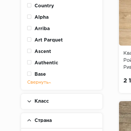
Country
Alpha
Arriba
Art Parquet
Ascent
Кв
Ро
Authentic
Рив
Base
2 
Свернуть
Bass House
Blackwood Timber
Класс
Blues
Carmelita
Страна