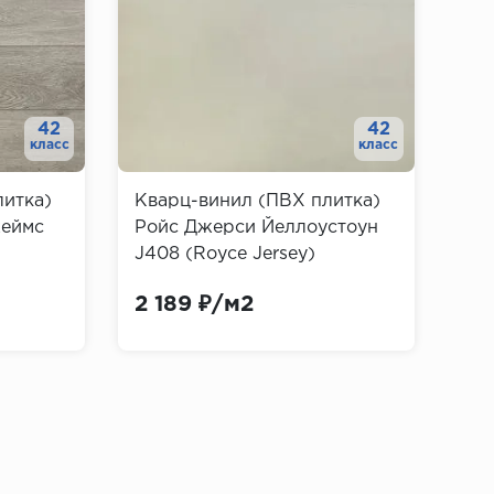
42
42
класс
класс
литка)
Кварц-винил (ПВХ плитка)
жеймс
Ройс Джерси Йеллоустоун
J408 (Royce Jersey)
2 189 ₽/м2