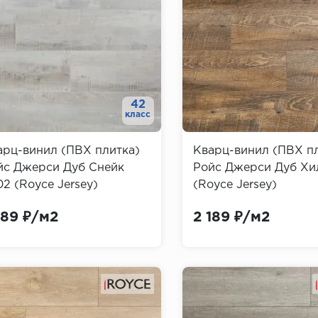
42
класс
арц-винил (ПВХ плитка)
Кварц-винил (ПВХ п
йс Джерси Дуб Снейк
Ройс Джерси Дуб Хи
2 (Royce Jersey)
(Royce Jersey)
189 ₽/м2
2 189 ₽/м2