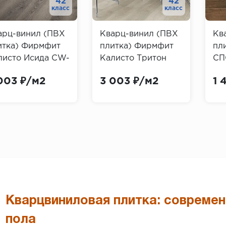
42
42
класс
класс
арц-винил (ПВХ
Кварц-винил (ПВХ
Кв
итка) Фирмфит
плитка) Фирмфит
пл
листо Исида CW-
Калисто Тритон
СП
0 (Firmfit
EW-2783 (Firmfit
Ду
003 ₽/м2
3 003 ₽/м2
1 
isto)
Calisto)
Tow
Кварцвиниловая плитка: совреме
пола