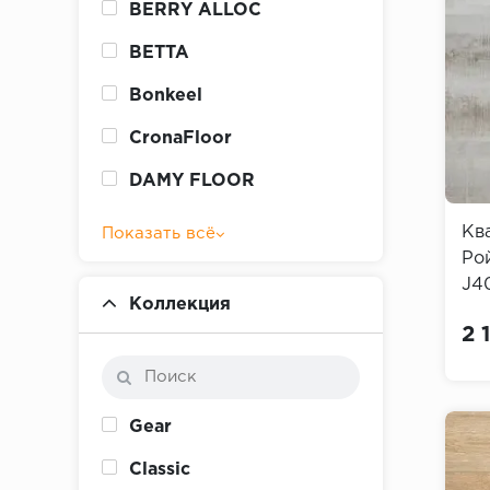
BERRY ALLOC
BETTA
Bonkeel
CronaFloor
DAMY FLOOR
Кв
Показать всё
Ро
J40
Коллекция
2 
Gear
Classic