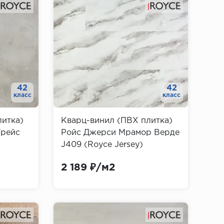
42
42
класс
класс
литка)
Кварц-винил (ПВХ плитка)
Грейс
Ройс Джерси Мрамор Верде
J409 (Royce Jersey)
2 189 ₽/м2