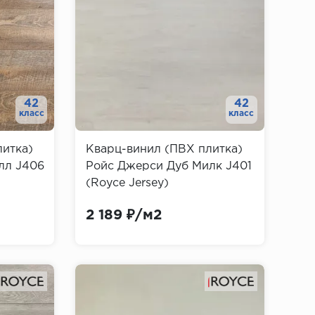
42
42
класс
класс
литка)
Кварц-винил (ПВХ плитка)
лл J406
Ройс Джерси Дуб Милк J401
(Royce Jersey)
2 189 ₽/м2