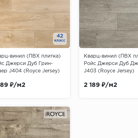
42
класс
арц-винил (ПВХ плитка)
Кварц-винил (ПВХ п
йс Джерси Дуб Грин-
Ройс Джерси Дуб Д
ер J404 (Royce Jersey)
J403 (Royce Jersey)
189 ₽/м2
2 189 ₽/м2