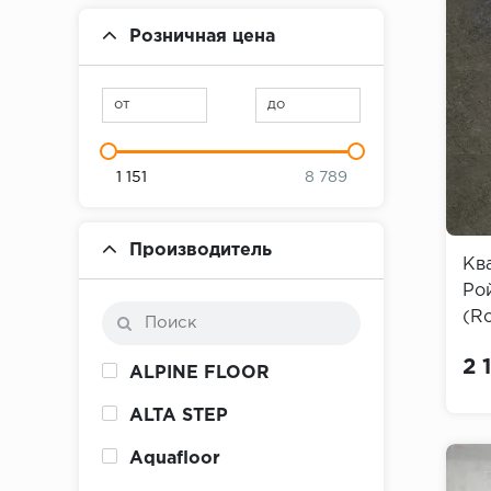
Розничная цена
от
до
1 151
8 789
Производитель
Кв
Ро
(Ro
2 
ALPINE FLOOR
ALTA STEP
Aquafloor