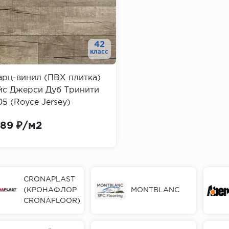
42
класс
арц-винил (ПВХ плитка)
йс Джерси Дуб Тринити
5 (Royce Jersey)
189 ₽/м2
CRONAPLAST
(КРОНАФЛОР
MONTBLANС
CRONAFLOOR)