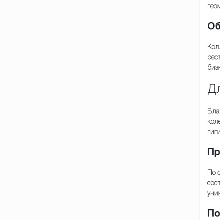
гео
Об
Кол
рес
биз
Дл
Бла
кол
гиг
Пр
По 
сос
уни
По