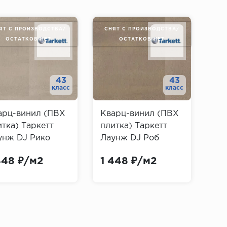
ЯТ С ПРОИЗВОДСТВА/
СНЯТ С ПРОИЗВОДСТВА/
СН
ОСТАТКОВ НЕТ
ОСТАТКОВ НЕТ
43
43
класс
класс
арц-винил (ПВХ
Кварц-винил (ПВХ
Кв
итка) Таркетт
плитка) Таркетт
пли
унж DJ Рико
Лаунж DJ Роб
Ла
rkett Lounge
(Tarkett Lounge
(Ta
448 ₽/м2
1 448 ₽/м2
1 
o)
Rob)
Oli