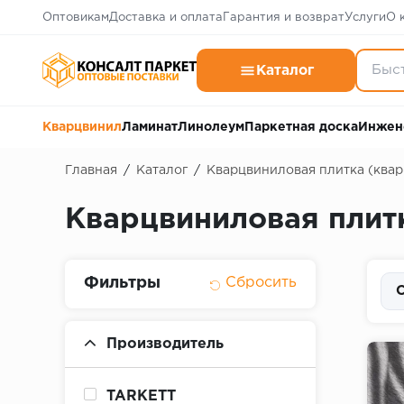
Оптовикам
Доставка и оплата
Гарантия и возврат
Услуги
О 
Каталог
Кварцвинил
Ламинат
Линолеум
Паркетная доска
Инжен
Главная
/
Каталог
/
Кварцвиниловая плитка (ква
Кварцвиниловая плитк
Фильтры
С
Производитель
TARKETT