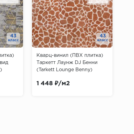
43
43
класс
класс
литка)
Кварц-винил (ПВХ плитка)
авид
Таркетт Лаунж DJ Бенни
)
(Tarkett Lounge Benny)
1 448 ₽/м2