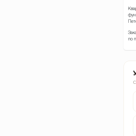
Ква
фун
Пет
Зак
по 
С