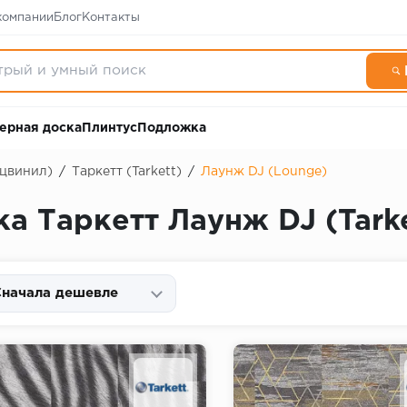
компании
Блог
Контакты
ерная доска
Плинтус
Подложка
рцвинил)
/
Таркетт (Tarkett)
/
Лаунж DJ (Lounge)
а Таркетт Лаунж DJ (Tark
начала дешевле