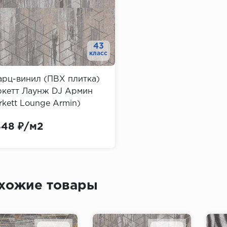
43
класс
арц-винил (ПВХ плитка)
ркетт Лаунж DJ Армин
rkett Lounge Armin)
448 ₽/м2
хожие товары