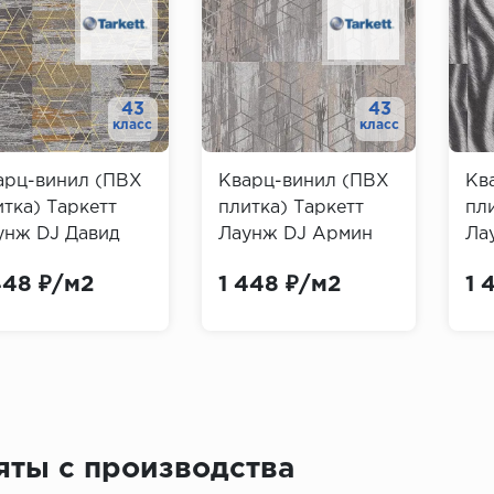
43
43
класс
класс
арц-винил (ПВХ
Кварц-винил (ПВХ
Кв
итка) Таркетт
плитка) Таркетт
пл
унж DJ Давид
Лаунж DJ Армин
Ла
rkett Lounge
(Tarkett Lounge
(Ta
448 ₽/м2
1 448 ₽/м2
1 
vid)
Armin)
Jul
яты с производства