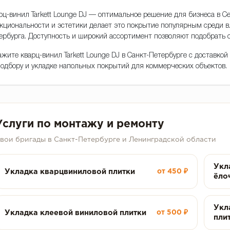
рц-винил Tarkett Lounge DJ — оптимальное решение для бизнеса в Се
кциональности и эстетики делает это покрытие популярным среди 
ербурга. Доступность и широкий ассортимент позволяют подобрать 
ажите кварц-винил Tarkett Lounge DJ в Санкт-Петербурге с доставко
подбору и укладке напольных покрытий для коммерческих объектов.
Услуги по монтажу и ремонту
вои бригады в Санкт-Петербурге и Ленинградской области
Укл
Укладка кварцвиниловой плитки
от 450 ₽
ёло
Укл
Укладка клеевой виниловой плитки
от 500 ₽
пли