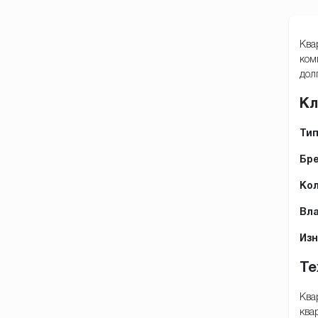
Ква
ком
дол
Кл
Тип
Бре
Кол
Вла
Изн
Те
Ква
ква