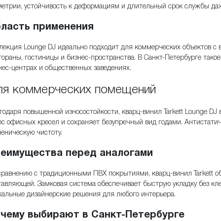
метрии, устойчивость к деформациям и длительный срок службы даж
ласть применения
лекция Lounge DJ идеально подходит для коммерческих объектов с 
тораны, гостиницы и бизнес-пространства. В Санкт-Петербурге тако
нес-центрах и общественных заведениях.
я коммерческих помещений
годаря повышенной износостойкости, кварц-винил Tarkett Lounge DJ
ес офисных кресел и сохраняет безупречный вид годами. Антистати
иеническую чистоту.
еимущества перед аналогами
сравнению с традиционными ПВХ покрытиями, кварц-винил Tarkett об
тавляющей. Замковая система обеспечивает быструю укладку без клея
кальные дизайнерские решения для любого интерьера.
чему выбирают в Санкт-Петербурге