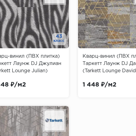
43
класс
арц-винил (ПВХ плитка)
Кварц-винил (ПВХ п
ркетт Лаунж DJ Джулиан
Таркетт Лаунж DJ Д
rkett Lounge Julian)
(Tarkett Lounge David
448 ₽/м2
1 448 ₽/м2