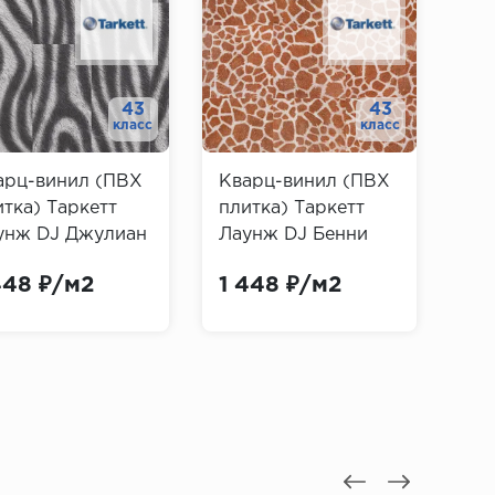
43
43
класс
класс
арц-винил (ПВХ
Кварц-винил (ПВХ
Кв
итка) Таркетт
плитка) Таркетт
пли
унж DJ Джулиан
Лаунж DJ Бенни
Ла
rkett Lounge
(Tarkett Lounge
(Ta
448 ₽/м2
1 448 ₽/м2
1 
ian)
Benny)
Dav