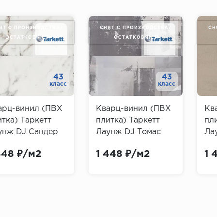
ЯТ С ПРОИЗВОДСТВА/
СНЯТ С ПРОИЗВОДСТВА/
СН
ОСТАТКОВ НЕТ
ОСТАТКОВ НЕТ
43
43
класс
класс
арц-винил (ПВХ
Кварц-винил (ПВХ
Кв
итка) Таркетт
плитка) Таркетт
пл
унж DJ Сандер
Лаунж DJ Томас
Ла
rkett Lounge
(Tarkett Lounge
(Ta
448 ₽/м2
1 448 ₽/м2
1 
nder)
Thomas)
Ric